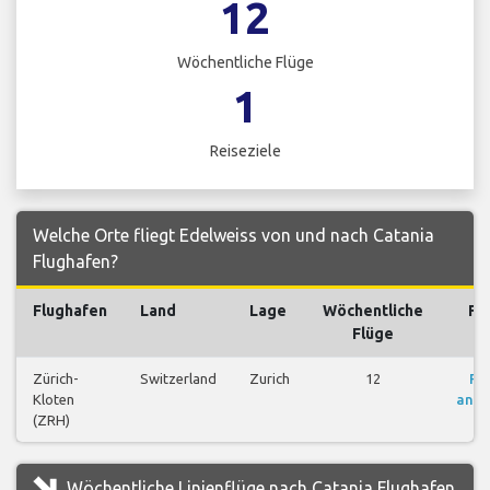
12
Wöchentliche Flüge
1
Reiseziele
Welche Orte fliegt Edelweiss von und nach Catania
Flughafen?
Flughafen
Land
Lage
Wöchentliche
Fl
Flüge
Zürich-
Switzerland
Zurich
12
Fl
Kloten
anze
(ZRH)
Wöchentliche Linienflüge nach Catania Flughafen