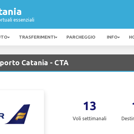
tania
rtuali essenziali
UTO
TRASFERIMENTI
PARCHEGGIO
INFO
H
oporto Catania - CTA
13
Voli settimanali
Desti