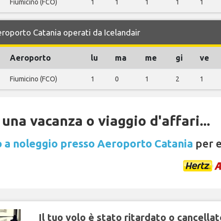
Fiumicino (FCO)
1
1
1
1
1
Aeroporto Catania operati da Icelandair
Aeroporto
lu
ma
me
gi
ve
Fiumicino (FCO)
1
0
1
2
1
una vacanza o viaggio d'affari...
 a noleggio presso Aeroporto Catania
per e
Il tuo volo è stato ritardato o cancellat