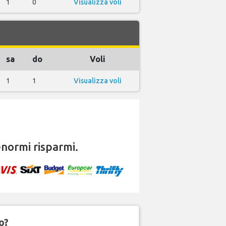
1
0
Visualizza voli
sa
do
Voli
1
1
Visualizza voli
normi risparmi.
o?