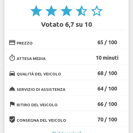
star
star
star
star_half
star_border
Votato 6,7 su 10
credit_card
65 / 100
PREZZO
timer
10 minuti
ATTESA MEDIA
directions_car
68 / 100
QUALITÀ DEL VEICOLO
room_service
64 / 100
SERVIZIO DI ASSISTENZA
flag
66 / 100
RITIRO DEL VEICOLO
beenhere
70 / 100
CONSEGNA DEL VEICOLO