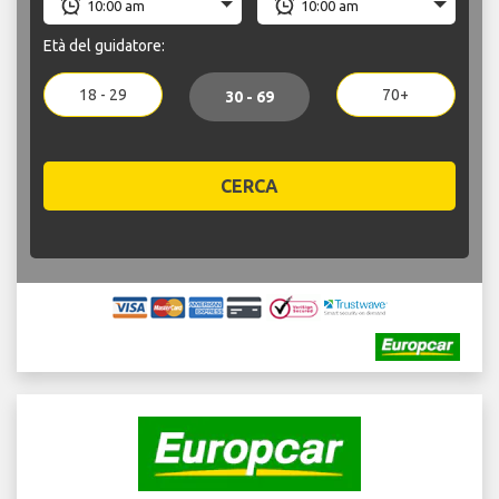
Età del guidatore:
18 - 29
70+
30 - 69
CERCA