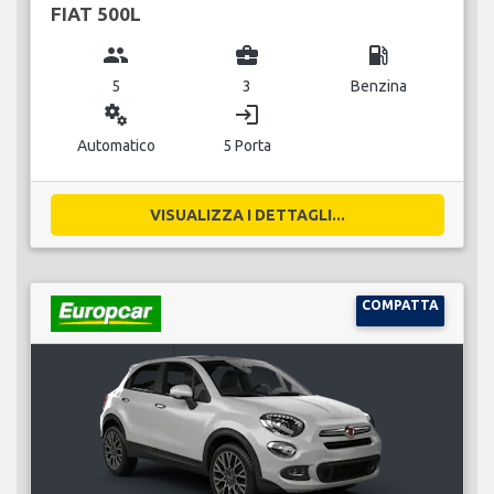
FIAT 500L
group
business_center
local_gas_station
5
3
Benzina
miscellaneous_services
login
Automatico
5 Porta
VISUALIZZA I DETTAGLI...
COMPATTA