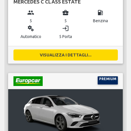
MERCEDES C CLASS ESTATE
group
business_center
local_gas_station
5
5
Benzina
miscellaneous_services
login
Automatico
5 Porta
VISUALIZZA I DETTAGLI...
PREMIUM