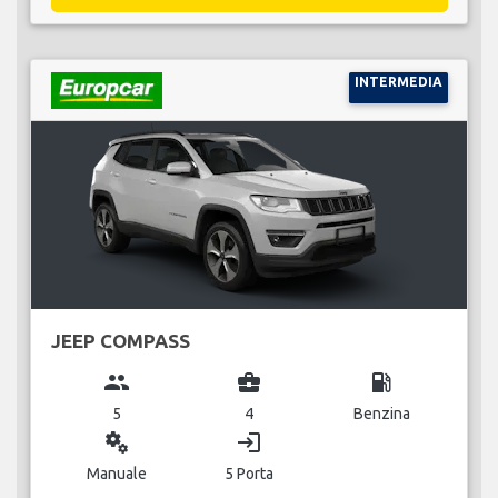
INTERMEDIA
JEEP COMPASS
group
business_center
local_gas_station
5
4
Benzina
miscellaneous_services
login
Manuale
5 Porta