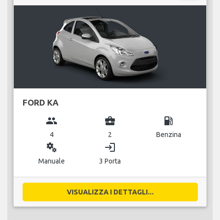
FORD KA
group
business_center
local_gas_station
4
2
Benzina
miscellaneous_services
login
Manuale
3 Porta
VISUALIZZA I DETTAGLI...