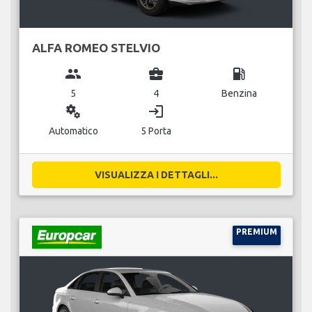
ALFA ROMEO STELVIO
group
business_center
local_gas_station
5
4
Benzina
miscellaneous_services
login
Automatico
5 Porta
VISUALIZZA I DETTAGLI...
PREMIUM