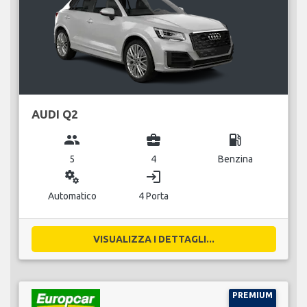
AUDI Q2
group
business_center
local_gas_station
5
4
Benzina
miscellaneous_services
login
Automatico
4 Porta
VISUALIZZA I DETTAGLI...
PREMIUM