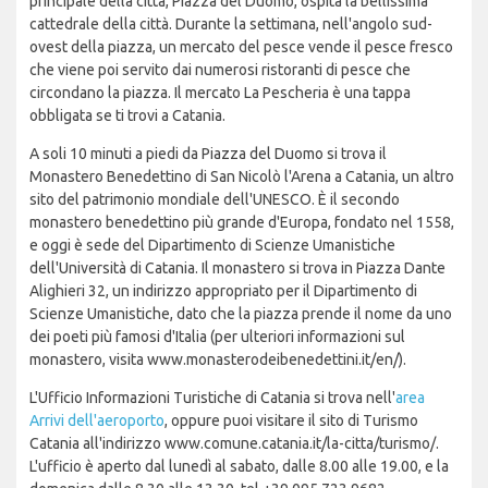
principale della città, Piazza del Duomo, ospita la bellissima
cattedrale della città. Durante la settimana, nell'angolo sud-
ovest della piazza, un mercato del pesce vende il pesce fresco
che viene poi servito dai numerosi ristoranti di pesce che
circondano la piazza. Il mercato La Pescheria è una tappa
obbligata se ti trovi a Catania.
A soli 10 minuti a piedi da Piazza del Duomo si trova il
Monastero Benedettino di San Nicolò l'Arena a Catania, un altro
sito del patrimonio mondiale dell'UNESCO. È il secondo
monastero benedettino più grande d'Europa, fondato nel 1558,
e oggi è sede del Dipartimento di Scienze Umanistiche
dell'Università di Catania. Il monastero si trova in Piazza Dante
Alighieri 32, un indirizzo appropriato per il Dipartimento di
Scienze Umanistiche, dato che la piazza prende il nome da uno
dei poeti più famosi d'Italia (per ulteriori informazioni sul
monastero, visita www.monasterodeibenedettini.it/en/).
L'Ufficio Informazioni Turistiche di Catania si trova nell'
area
Arrivi dell'aeroporto
, oppure puoi visitare il sito di Turismo
Catania all'indirizzo www.comune.catania.it/la-citta/turismo/.
L'ufficio è aperto dal lunedì al sabato, dalle 8.00 alle 19.00, e la