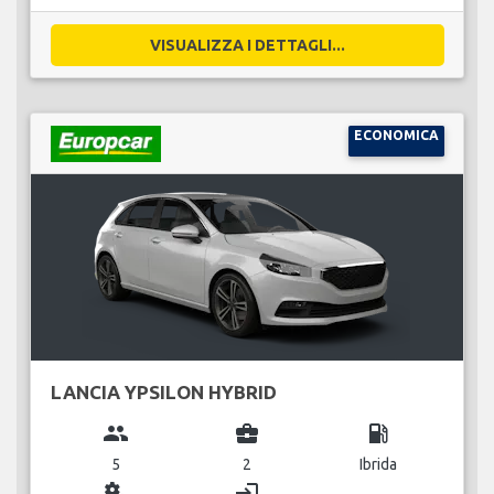
VISUALIZZA I DETTAGLI...
ECONOMICA
LANCIA YPSILON HYBRID
group
business_center
local_gas_station
5
2
Ibrida
miscellaneous_services
login