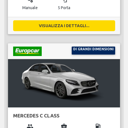
Manuale
5 Porta
VISUALIZZA I DETTAGLI...
DI GRANDI DIMENSIONI
MERCEDES C CLASS
group
business_center
local_gas_station