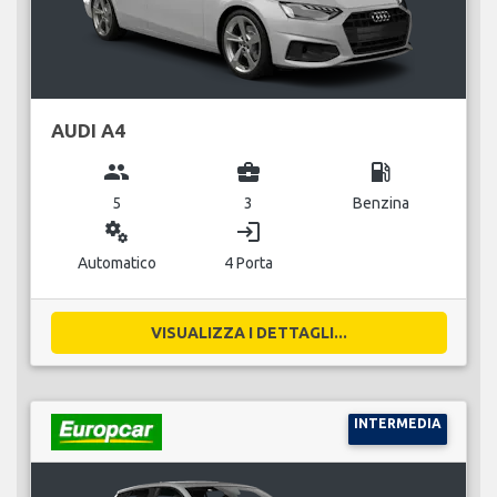
AUDI A4
group
business_center
local_gas_station
5
3
Benzina
miscellaneous_services
login
Automatico
4 Porta
VISUALIZZA I DETTAGLI...
INTERMEDIA