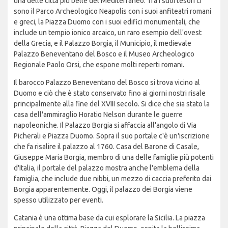
una delle città più belle del Mediterraneo. Tra i suoi tesori ci
sono il Parco Archeologico Neapolis con i suoi anfiteatri romani
e greci, la Piazza Duomo con i suoi edifici monumentali, che
include un tempio ionico arcaico, un raro esempio dell'ovest
della Grecia, e il Palazzo Borgia, il Municipio, il medievale
Palazzo Beneventano del Bosco e il Museo Archeologico
Regionale Paolo Orsi, che espone molti reperti romani.
Il barocco Palazzo Beneventano del Bosco si trova vicino al
Duomo e ciò che è stato conservato fino ai giorni nostri risale
principalmente alla fine del XVIII secolo. Si dice che sia stato la
casa dell'ammiraglio Horatio Nelson durante le guerre
napoleoniche. Il Palazzo Borgia si affaccia all'angolo di Via
Picherali e Piazza Duomo. Sopra il suo portale c'è un'iscrizione
che fa risalire il palazzo al 1760. Casa del Barone di Casale,
Giuseppe Maria Borgia, membro di una delle famiglie più potenti
d'Italia, il portale del palazzo mostra anche l'emblema della
famiglia, che include due nibbi, un mezzo di caccia preferito dai
Borgia apparentemente. Oggi, il palazzo dei Borgia viene
spesso utilizzato per eventi.
Catania è una ottima base da cui esplorare la Sicilia. La piazza