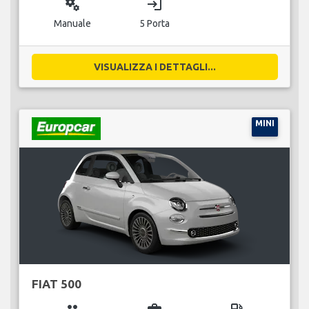
miscellaneous_services
login
Manuale
5 Porta
VISUALIZZA I DETTAGLI...
MINI
FIAT 500