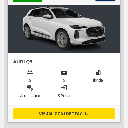
AUDI Q5
group
business_center
local_gas_station
5
6
Ibrida
miscellaneous_services
login
Automatico
5 Porta
VISUALIZZA I DETTAGLI...