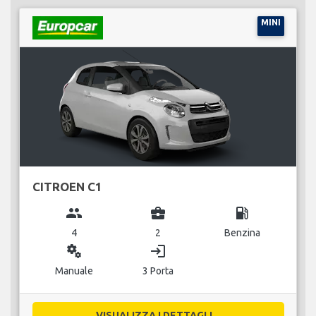
MINI
CITROEN C1
group
business_center
local_gas_station
4
2
Benzina
miscellaneous_services
login
Manuale
3 Porta
VISUALIZZA I DETTAGLI...