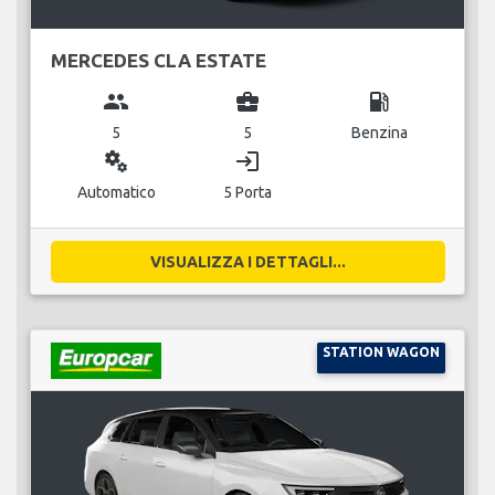
MERCEDES CLA ESTATE
group
business_center
local_gas_station
5
5
Benzina
miscellaneous_services
login
Automatico
5 Porta
VISUALIZZA I DETTAGLI...
STATION WAGON