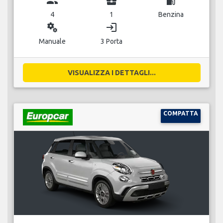
group
business_center
local_gas_station
4
1
Benzina
miscellaneous_services
login
Manuale
3 Porta
VISUALIZZA I DETTAGLI...
COMPATTA