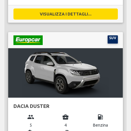
VISUALIZZA I DETTAGLI...
SUV
DACIA DUSTER
group
business_center
local_gas_station
5
4
Benzina