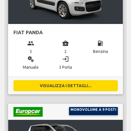
FIAT PANDA
group
business_center
local_gas_station
5
2
Benzina
miscellaneous_services
login
Manuale
3 Porta
VISUALIZZA I DETTAGLI...
MONOVOLUME A 9 POSTI