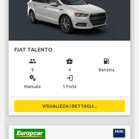
FIAT TALENTO
group
business_center
local_gas_station
9
4
Benzina
miscellaneous_services
login
Manuale
5 Porta
VISUALIZZA I DETTAGLI...
MINI