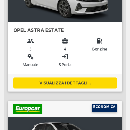
OPEL ASTRA ESTATE
group
business_center
local_gas_station
5
4
Benzina
miscellaneous_services
login
Manuale
5 Porta
VISUALIZZA I DETTAGLI...
ECONOMICA