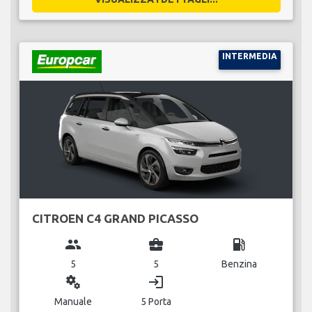
INTERMEDIA
CITROEN C4 GRAND PICASSO
group
business_center
local_gas_station
5
5
Benzina
miscellaneous_services
login
Manuale
5 Porta