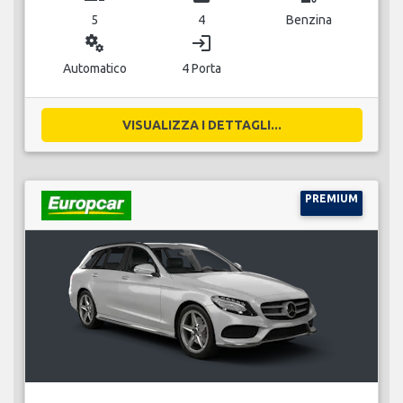
5
4
Benzina
miscellaneous_services
login
Automatico
4 Porta
VISUALIZZA I DETTAGLI...
PREMIUM