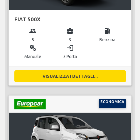
FIAT 500X
group
business_center
local_gas_station
5
3
Benzina
miscellaneous_services
login
Manuale
5 Porta
VISUALIZZA I DETTAGLI...
ECONOMICA