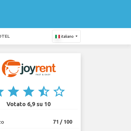
OTEL
italiano
ar
star
star
star_half
star_border
Votato 6,9 su 10
71 / 100
ZO