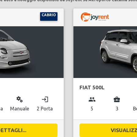
CABRIO
FIAT 500L
miscellaneous_services
login
group
business_center
na
Manuale
2 Porta
5
3
B
ETTAGLI...
VISUALIZZ