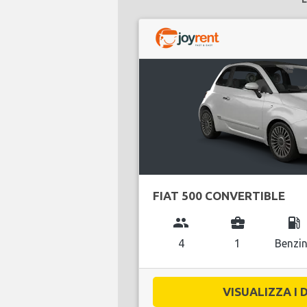
FIAT 500 CONVERTIBLE
group
business_center
local_gas_station
4
1
Benzi
VISUALIZZA I D