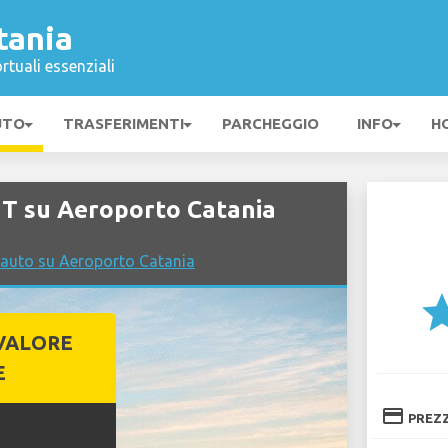
tania
rtuali essenziali
UTO
TRASFERIMENTI
PARCHEGGIO
INFO
H
T su Aeroporto Catania
 auto su Aeroporto Catania
st
VALORE
E
credit_card
PREZ