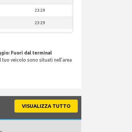
0
23:29
0
23:29
gio: Fuori dal terminal
l tuo veicolo sono situati nell’area
VISUALIZZA TUTTO
o: