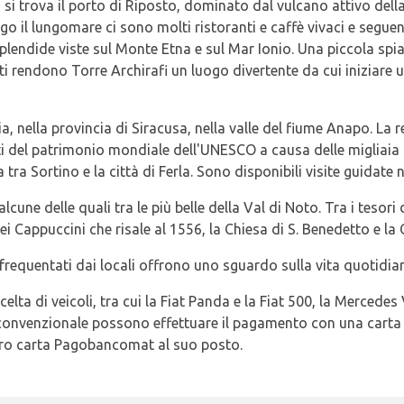
si trova il porto di Riposto, dominato dal vulcano attivo della
o il lungomare ci sono molti ristoranti e caffè vivaci e seguen
splendide viste sul Monte Etna e sul Mar Ionio. Una piccola spiag
liti rendono Torre Archirafi un luogo divertente da cui iniziar
, nella provincia di Siracusa, nella valle del fiume Anapo. La r
siti del patrimonio mondiale dell'UNESCO a causa delle migliaia d
 tra Sortino e la città di Ferla. Sono disponibili visite guidate 
lcune delle quali tra le più belle della Val di Noto. Tra i tesori 
 Cappuccini che risale al 1556, la Chiesa di S. Benedetto e la C
i frequentati dai locali offrono uno sguardo sulla vita quotidia
celta di veicoli, tra cui la Fiat Panda e la Fiat 500, la Mercedes 
o convenzionale possono effettuare il pagamento con una carta 
 loro carta Pagobancomat al suo posto.