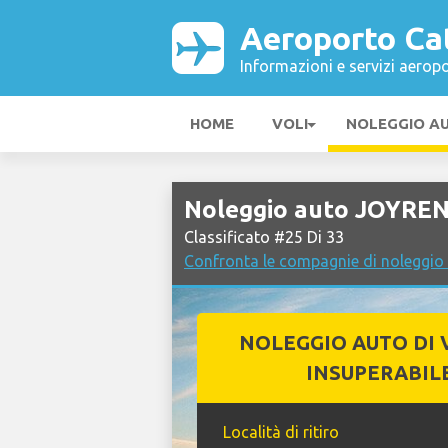
Aeroporto Ca
Informazioni e servizi aeropo
HOME
VOLI
NOLEGGIO A
Noleggio auto JOYREN
Classificato #25 Di 33
Confronta le compagnie di noleggio
NOLEGGIO AUTO DI 
INSUPERABIL
Località di ritiro