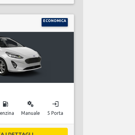
ECONOMICA
local_gas_station
miscellaneous_services
login
enzina
Manuale
5 Porta
A I DETTAGLI...