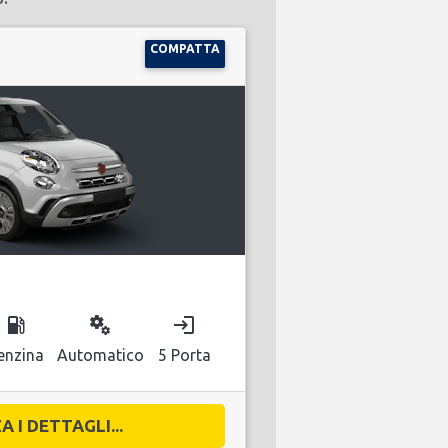
COMPATTA
local_gas_station
miscellaneous_services
login
enzina
Automatico
5 Porta
A I DETTAGLI...