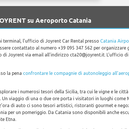
 JOYRENT su Aeroporto Catania
i terminal, l'ufficio di Joyrent Car Rental presso
Catania Airpo
 essere contattato al numero +39 095 347 562 per organizzare gli
 di Joyrent via email all'indirizzo cta20@joyrent.it. L'ufficio di
esso la pena
confrontare le compagnie di autonoleggio all'aero
lorare i numerosi tesori della Sicilia, tra cui le vigne e le città
e. Un viaggio di una o due ore porta i visitatori in luoghi come
'ora di auto ci sono tesori artistici, ristoranti gourmet e nego
ania per un pomeriggio. Da Catania sono disponibili anche esc
te Etna.