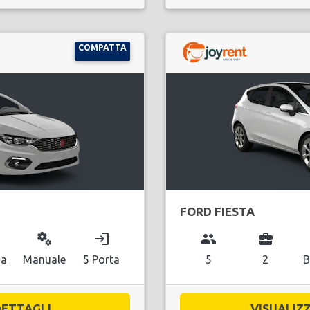
COMPATTA
FORD FIESTA
miscellaneous_services
login
group
business_center
na
Manuale
5 Porta
5
2
B
ETTAGLI...
VISUALIZZ