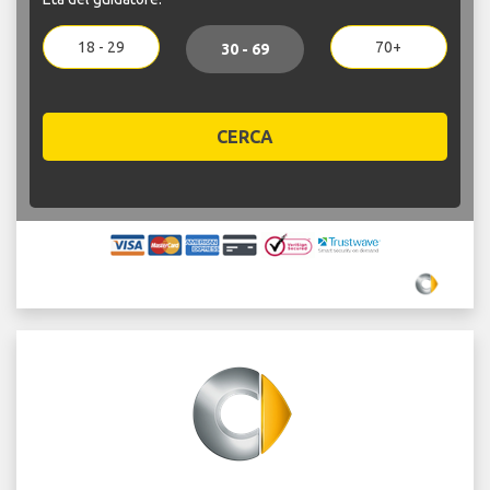
18 - 29
70+
30 - 69
CERCA