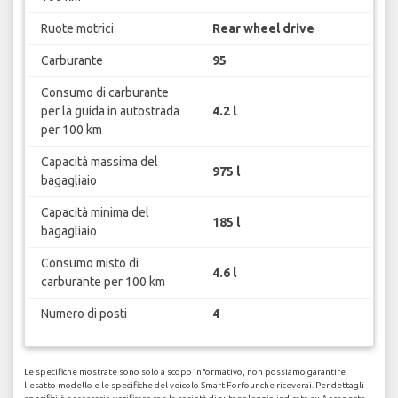
Ruote motrici
Rear wheel drive
Carburante
95
Consumo di carburante
per la guida in autostrada
4.2 l
per 100 km
Capacità massima del
975 l
bagagliaio
Capacità minima del
185 l
bagagliaio
Consumo misto di
4.6 l
carburante per 100 km
Numero di posti
4
Le specifiche mostrate sono solo a scopo informativo, non possiamo garantire
l'esatto modello e le specifiche del veicolo Smart Forfour che riceverai. Per dettagli