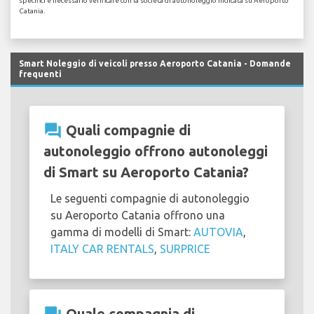
specifici è necessario verificare con la società di autonoleggio indicata su Aeroporto
Catania.
Smart Noleggio di veicoli presso Aeroporto Catania - Domande
frequenti
question_answer
Quali compagnie di
autonoleggio offrono autonoleggi
di Smart su Aeroporto Catania?
Le seguenti compagnie di autonoleggio
su Aeroporto Catania offrono una
gamma di modelli di Smart:
AUTOVIA
,
ITALY CAR RENTALS
,
SURPRICE
Quale compagnia di