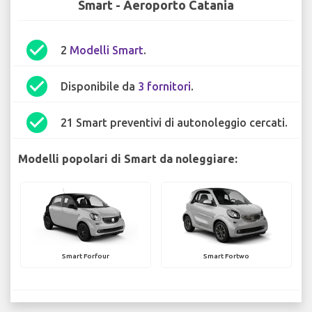
Smart - Aeroporto Catania
check_circle
2
Modelli Smart
.
check_circle
Disponibile da
3 fornitori
.
check_circle
21 Smart preventivi di autonoleggio cercati.
Modelli popolari di Smart da noleggiare:
Smart Forfour
Smart Fortwo