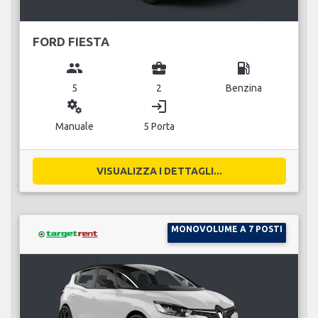
FORD FIESTA
group
business_center
local_gas_station
5
2
Benzina
miscellaneous_services
login
Manuale
5 Porta
VISUALIZZA I DETTAGLI...
MONOVOLUME A 7 POSTI