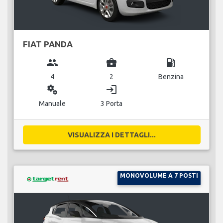
FIAT PANDA
group
business_center
local_gas_station
4
2
Benzina
miscellaneous_services
login
Manuale
3 Porta
VISUALIZZA I DETTAGLI...
MONOVOLUME A 7 POSTI