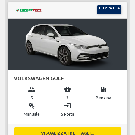
COMPATTA
VOLKSWAGEN GOLF
group
business_center
local_gas_station
5
3
Benzina
miscellaneous_services
login
Manuale
5 Porta
VISUALIZZA I DETTAGLI...