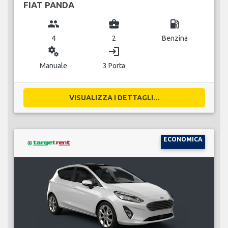
FIAT PANDA
group
business_center
local_gas_station
4
2
Benzina
miscellaneous_services
login
Manuale
3 Porta
VISUALIZZA I DETTAGLI...
ECONOMICA