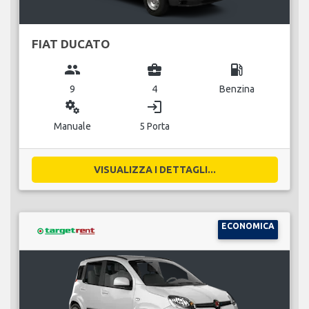
FIAT DUCATO
group
business_center
local_gas_station
9
4
Benzina
miscellaneous_services
login
Manuale
5 Porta
VISUALIZZA I DETTAGLI...
ECONOMICA