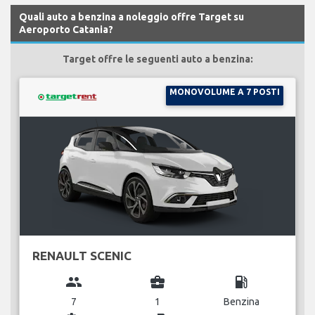
Quali auto a benzina a noleggio offre Target su
Aeroporto Catania?
Target offre le seguenti auto a benzina:
MONOVOLUME A 7 POSTI
RENAULT SCENIC
group
business_center
local_gas_station
7
1
Benzina