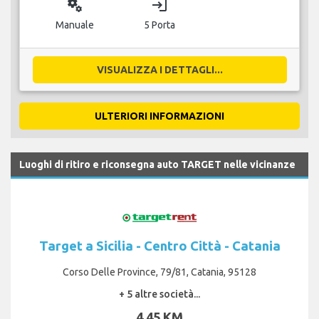
miscellaneous_services
login
Manuale
5 Porta
VISUALIZZA I DETTAGLI...
ULTERIORI INFORMAZIONI
Luoghi di ritiro e riconsegna auto TARGET nelle vicinanze
Target a Sicilia - Centro Città - Catania
Corso Delle Province, 79/81, Catania, 95128
+ 5 altre società...
4,45 KM