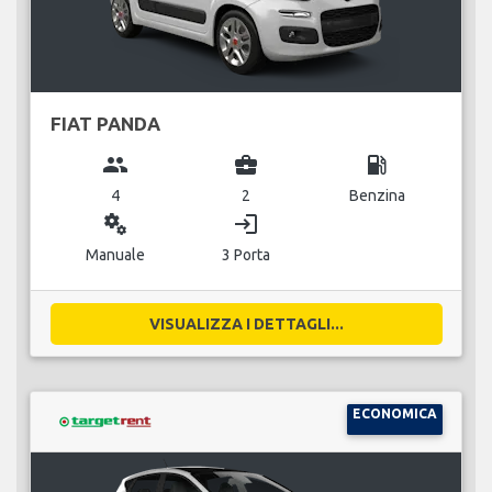
FIAT PANDA
group
business_center
local_gas_station
4
2
Benzina
miscellaneous_services
login
Manuale
3 Porta
VISUALIZZA I DETTAGLI...
ECONOMICA