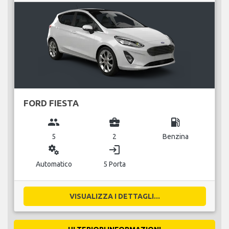
FORD FIESTA
group
business_center
local_gas_station
5
2
Benzina
miscellaneous_services
login
Automatico
5 Porta
VISUALIZZA I DETTAGLI...