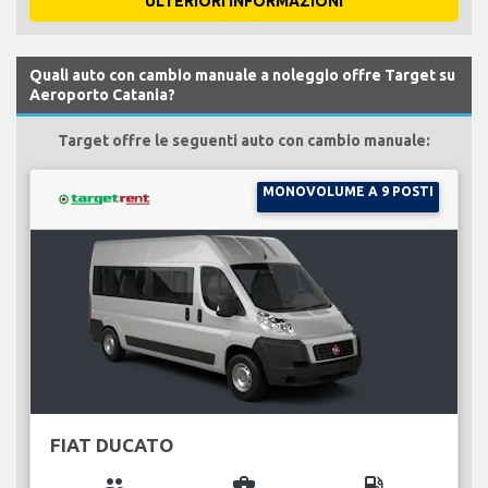
ULTERIORI INFORMAZIONI
Quali auto con cambio manuale a noleggio offre Target su
Aeroporto Catania?
Target offre le seguenti auto con cambio manuale:
MONOVOLUME A 9 POSTI
FIAT DUCATO
group
business_center
local_gas_station