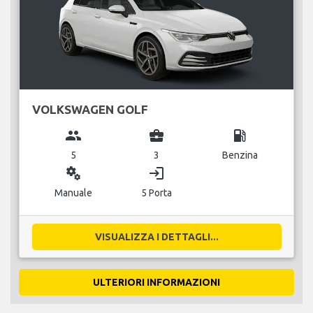
VOLKSWAGEN GOLF
group
business_center
local_gas_station
5
3
Benzina
miscellaneous_services
login
Manuale
5 Porta
VISUALIZZA I DETTAGLI...
ULTERIORI INFORMAZIONI