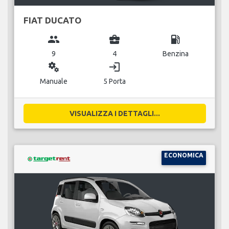
FIAT DUCATO
group
business_center
local_gas_station
9
4
Benzina
miscellaneous_services
login
Manuale
5 Porta
VISUALIZZA I DETTAGLI...
ECONOMICA