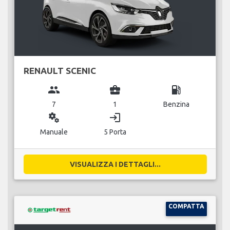
RENAULT SCENIC
group
business_center
local_gas_station
7
1
Benzina
miscellaneous_services
login
Manuale
5 Porta
VISUALIZZA I DETTAGLI...
COMPATTA