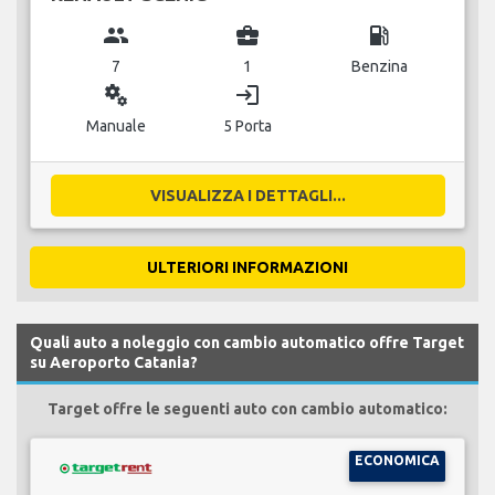
group
business_center
local_gas_station
7
1
Benzina
miscellaneous_services
login
Manuale
5 Porta
VISUALIZZA I DETTAGLI...
ULTERIORI INFORMAZIONI
Quali auto a noleggio con cambio automatico offre Target
su Aeroporto Catania?
Target offre le seguenti auto con cambio automatico:
ECONOMICA