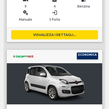
9
4
Benzina
miscellaneous_services
login
Manuale
5 Porta
VISUALIZZA I DETTAGLI...
ECONOMICA