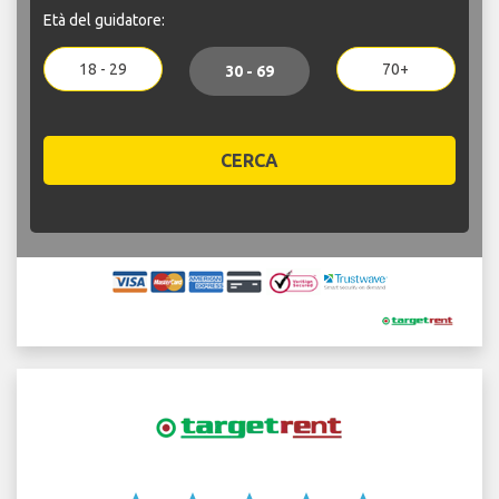
Età del guidatore:
18 - 29
70+
30 - 69
CERCA