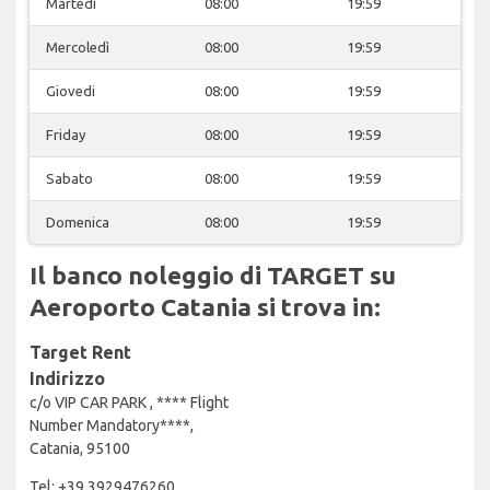
Martedì
08:00
19:59
Mercoledì
08:00
19:59
Giovedi
08:00
19:59
Friday
08:00
19:59
Sabato
08:00
19:59
Domenica
08:00
19:59
Il banco noleggio di TARGET su
Aeroporto Catania si trova in:
Target Rent
Indirizzo
c/o VIP CAR PARK , **** Flight
Number Mandatory****,
Catania, 95100
Tel: +39 3929476260