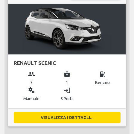
RENAULT SCENIC
group
business_center
local_gas_station
7
1
Benzina
miscellaneous_services
login
Manuale
5 Porta
VISUALIZZA I DETTAGLI...