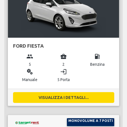
FORD FIESTA
group
business_center
local_gas_station
5
2
Benzina
miscellaneous_services
login
Manuale
5 Porta
VISUALIZZA I DETTAGLI...
MONOVOLUME A 7 POSTI