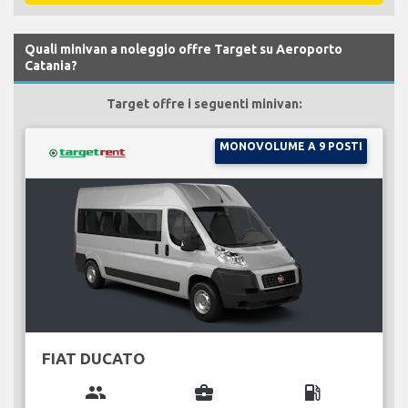
Quali minivan a noleggio offre Target su Aeroporto
Catania?
Target offre i seguenti minivan:
MONOVOLUME A 9 POSTI
FIAT DUCATO
group
business_center
local_gas_station