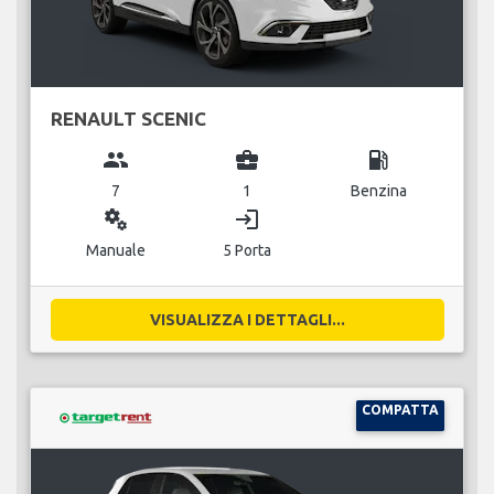
RENAULT SCENIC
group
business_center
local_gas_station
7
1
Benzina
miscellaneous_services
login
Manuale
5 Porta
VISUALIZZA I DETTAGLI...
COMPATTA