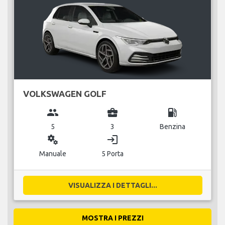
VOLKSWAGEN GOLF
group
business_center
local_gas_station
5
3
Benzina
miscellaneous_services
login
Manuale
5 Porta
VISUALIZZA I DETTAGLI...
MOSTRA I PREZZI