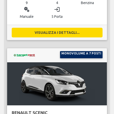
9
4
Benzina
miscellaneous_services
login
Manuale
5 Porta
VISUALIZZA I DETTAGLI...
MONOVOLUME A 7 POSTI
RENAULT SCENIC