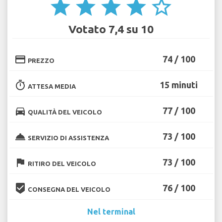
star
star
star
star
star_border
Votato 7,4 su 10
credit_card
74 / 100
PREZZO
timer
15 minuti
ATTESA MEDIA
directions_car
77 / 100
QUALITÀ DEL VEICOLO
room_service
73 / 100
SERVIZIO DI ASSISTENZA
flag
73 / 100
RITIRO DEL VEICOLO
beenhere
76 / 100
CONSEGNA DEL VEICOLO
Nel terminal