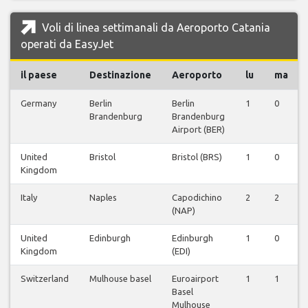
Voli di linea settimanali da Aeroporto Catania
operati da EasyJet
il paese
Destinazione
Aeroporto
lu
ma
Germany
Berlin
Berlin
1
0
Brandenburg
Brandenburg
Airport (BER)
United
Bristol
Bristol (BRS)
1
0
Kingdom
Italy
Naples
Capodichino
2
2
(NAP)
United
Edinburgh
Edinburgh
1
0
Kingdom
(EDI)
Switzerland
Mulhouse basel
Euroairport
1
1
Basel
Mulhouse