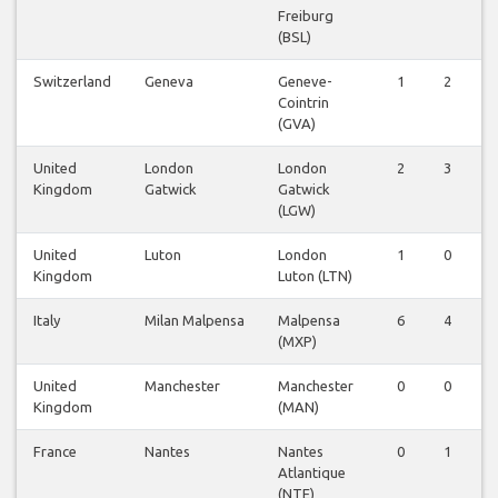
Freiburg
(BSL)
Switzerland
Geneva
Geneve-
1
2
Cointrin
(GVA)
United
London
London
2
3
Kingdom
Gatwick
Gatwick
(LGW)
United
Luton
London
1
0
Kingdom
Luton (LTN)
Italy
Milan Malpensa
Malpensa
6
4
(MXP)
United
Manchester
Manchester
0
0
Kingdom
(MAN)
France
Nantes
Nantes
0
1
Atlantique
(NTE)