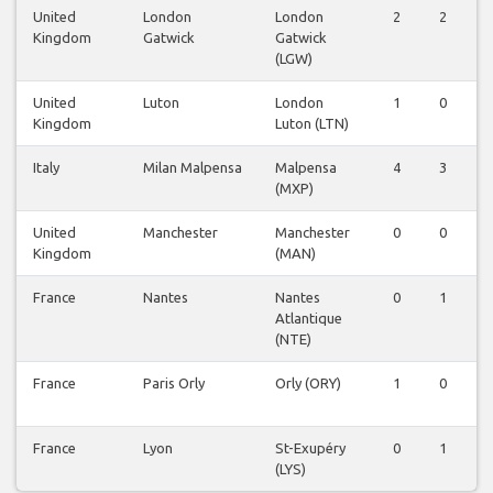
United
London
London
2
2
Kingdom
Gatwick
Gatwick
(LGW)
United
Luton
London
1
0
Kingdom
Luton (LTN)
Italy
Milan Malpensa
Malpensa
4
3
(MXP)
United
Manchester
Manchester
0
0
Kingdom
(MAN)
France
Nantes
Nantes
0
1
Atlantique
(NTE)
France
Paris Orly
Orly (ORY)
1
0
France
Lyon
St-Exupéry
0
1
(LYS)