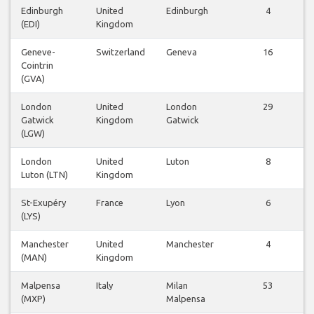
Edinburgh
United
Edinburgh
4
(EDI)
Kingdom
Geneve-
Switzerland
Geneva
16
Cointrin
(GVA)
London
United
London
29
Gatwick
Kingdom
Gatwick
(LGW)
London
United
Luton
8
Luton (LTN)
Kingdom
St-Exupéry
France
Lyon
6
(LYS)
Manchester
United
Manchester
4
(MAN)
Kingdom
Malpensa
Italy
Milan
53
(MXP)
Malpensa