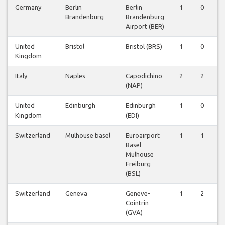
Germany
Berlin
Berlin
1
0
Brandenburg
Brandenburg
Airport (BER)
United
Bristol
Bristol (BRS)
1
0
Kingdom
Italy
Naples
Capodichino
2
2
(NAP)
United
Edinburgh
Edinburgh
1
0
Kingdom
(EDI)
Switzerland
Mulhouse basel
Euroairport
1
1
Basel
Mulhouse
Freiburg
(BSL)
Switzerland
Geneva
Geneve-
1
2
Cointrin
(GVA)