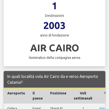
1
Destinazioni
2003
anno di fondazione
AIR CAIRO
Nominativo della compagnia aerea
In quali località vola Air Cairo da e verso Aeroporto
Catania?
Aeroporto
il
Posizione
Voli
Vol
paese
settimanali
Ophira
Egypt
Sharm El
1
Visual