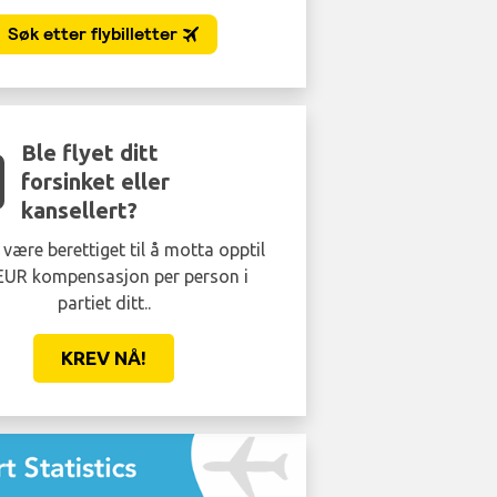
Ble flyet ditt
forsinket eller
kansellert?
være berettiget til å motta opptil
EUR kompensasjon per person i
partiet ditt..
KREV NÅ!