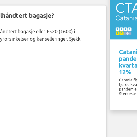
eilhåndtert bagasje?
håndtert bagasje eller £520 (€600) i
forsinkelser og kanselleringer. Sjekk
Catani
pandem
kvarta
12%
Catania fl
fjerde kva
pandemien 
Sterkeste