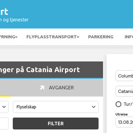
rt
n og tjenester
YRNING
FLYPLASSTRANSPORT
PARKERING
INF
ger på Catania Airport
AVGANGER
FILTER