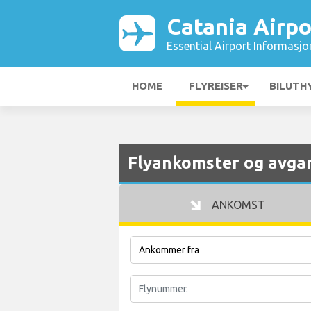
Catania Airpo
Essential Airport Informasjo
HOME
FLYREISER
BILUTH
Flyankomster og avgan
ANKOMST