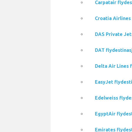
Carpatair flydes
Croatia Airlines
DAS Private Jets
DAT flydestinasj
Delta Air Lines 
EasyJet flydesti
Edelweiss flydes
EgyptAir flydest
Emirates flydest