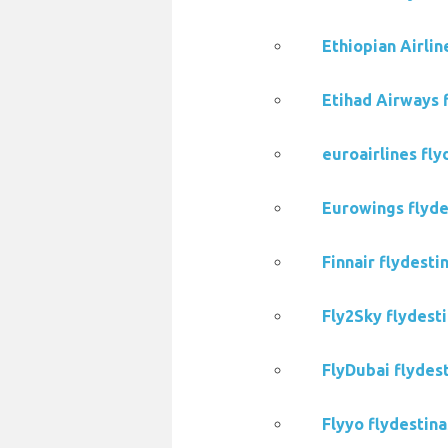
Ethiopian Airlin
Etihad Airways f
euroairlines fly
Eurowings flydes
Finnair flydesti
Fly2Sky flydesti
FlyDubai flydest
Flyyo flydestina