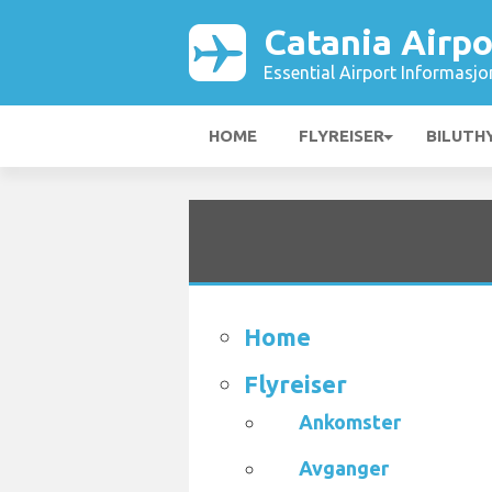
Catania Airpo
Essential Airport Informasjo
HOME
FLYREISER
BILUTH
Home
Flyreiser
Ankomster
Avganger