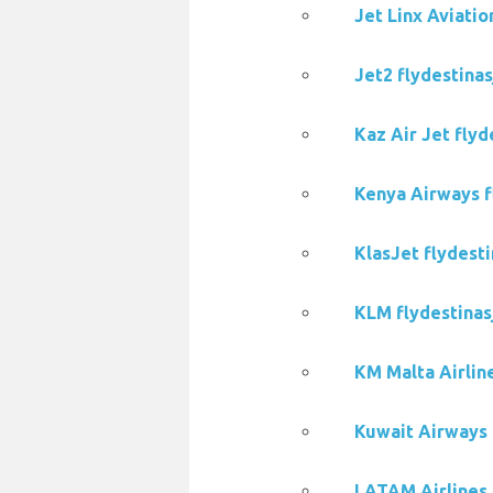
Jet Linx Aviatio
Jet2 flydestinas
Kaz Air Jet flyd
Kenya Airways fl
KlasJet flydesti
KLM flydestinasj
KM Malta Airline
Kuwait Airways f
LATAM Airlines f