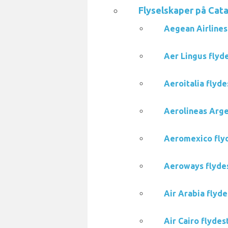
Flyselskaper på Cata
Aegean Airlines 
Aer Lingus flyde
Aeroitalia flyde
Aerolineas Argen
Aeromexico flyde
Aeroways flydest
Air Arabia flyde
Air Cairo flydes