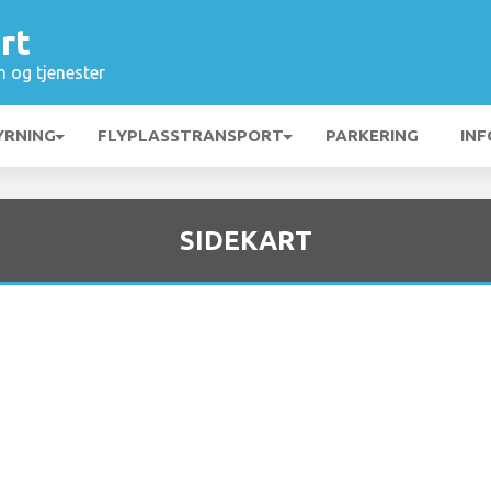
rt
n og tjenester
YRNING
FLYPLASSTRANSPORT
PARKERING
INF
SIDEKART