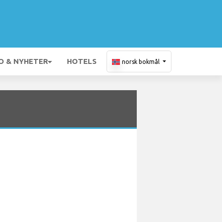
O & NYHETER
HOTELS
norsk bokmål