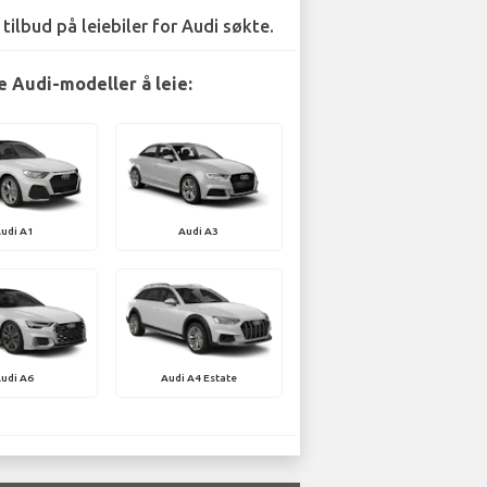
 tilbud på leiebiler for Audi søkte.
 Audi-modeller å leie:
udi A1
Audi A3
udi A6
Audi A4 Estate