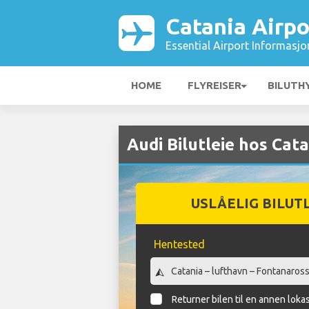
Catania Airpo
Essential Airport Informasjo
HOME
FLYREISER
BILUTH
Audi Bilutleie hos Cat
USLÅELIG BILUT
Hentested
Returner bilen til en annen loka