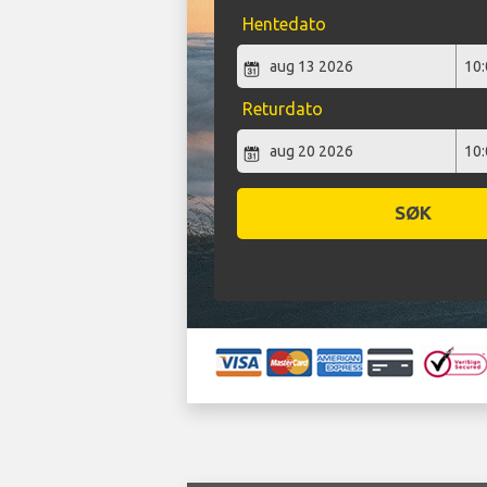
Hentedato
Returdato
SØK