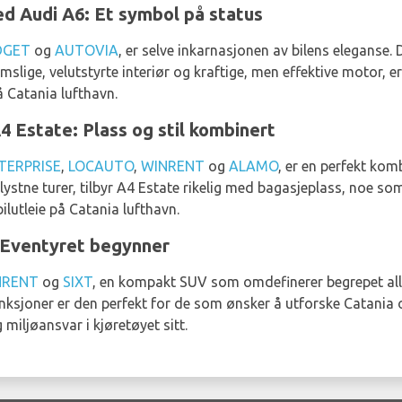
d Audi A6: Et symbol på status
DGET
og
AUTOVIA
, er selve inkarnasjonen av bilens eleganse. 
slige, velutstyrte interiør og kraftige, men effektive motor, er
på Catania lufthavn.
4 Estate: Plass og stil kombinert
TERPRISE
,
LOCAUTO
,
WINRENT
og
ALAMO
, er en perfekt komb
yrlystne turer, tilbyr A4 Estate rikelig med bagasjeplass, noe so
ilutleie på Catania lufthavn.
 Eventyret begynner
NRENT
og
SIXT
, en kompakt SUV som omdefinerer begrepet allsi
nksjoner er den perfekt for de som ønsker å utforske Catania o
miljøansvar i kjøretøyet sitt.