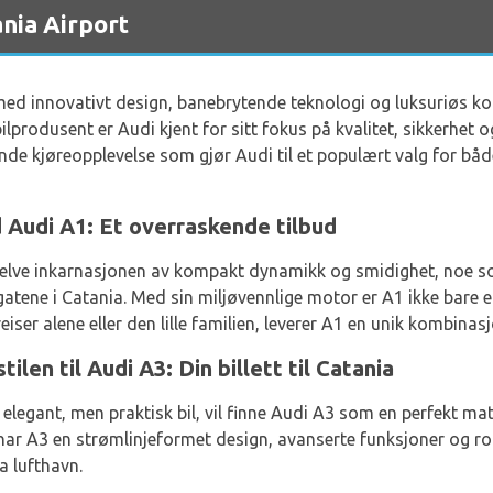
ania Airport
ed innovativt design, banebrytende teknologi og luksuriøs ko
ilprodusent er Audi kjent for sitt fokus på kvalitet, sikkerhet 
ende kjøreopplevelse som gjør Audi til et populært valg for båd
 Audi A1: Et overraskende tilbud
 selve inkarnasjonen av kompakt dynamikk og smidighet, noe som
gatene i Catania. Med sin miljøvennlige motor er A1 ikke bare e
eiser alene eller den lille familien, leverer A1 en unik kombina
en til Audi A3: Din billett til Catania
elegant, men praktisk bil, vil finne Audi A3 som en perfekt ma
 har A3 en strømlinjeformet design, avanserte funksjoner og rom
ia lufthavn.