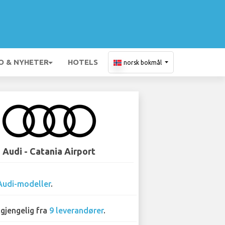
O & NYHETER
HOTELS
norsk bokmål
Audi - Catania Airport
Audi-modeller
.
lgjengelig fra
9 leverandører
.