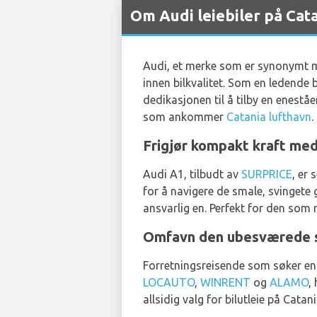
Om Audi leiebiler på Cat
Audi, et merke som er synonymt m
innen bilkvalitet. Som en ledende b
dedikasjonen til å tilby en enestå
som ankommer
Catania lufthavn
.
Frigjør kompakt kraft med
Audi A1, tilbudt av
SURPRICE
, er
for å navigere de smale, svingete 
ansvarlig en. Perfekt for den som r
Omfavn den ubesværede stil
Forretningsreisende som søker en 
LOCAUTO
,
WINRENT
og
ALAMO
,
allsidig valg for bilutleie på Catan