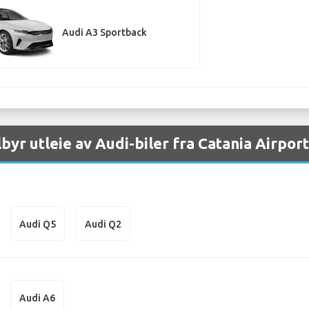
Audi A3 Sportback
lbyr utleie av Audi-biler fra Catania Airport
Audi Q5
Audi Q2
Audi A6