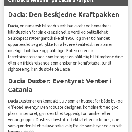
Om Dacia leiebiler på Catania Airport
Dacia: Den Beskjedne Kraftpakken
Dacia, en rumensk bilprodusent, har gjort seg bemerket i
bilindustrien for sin eksepsjonelle verdi og pålitelighet.
Selskapets røtter går tilbake til 1966, og over tid har det
opparbeidet seg et rykte for å levere kvalitetsbiler som er
rimelige, holdbare og pålitelige. Enten du er en
forretningsreisende som trenger en pålitelig bil til møtene dine,
eller en fritidsreisende som ønsker en komfortabel tur til
sightseeing, kan du stole på Dacia.
Dacia Duster: Eventyret Venter i
Catania
Dacia Duster er en kompakt SUV som er bygget for både by- og
off-road-eventyr. Den robuste designen, kombinert med god
plass i interiøret, gjør den til et toppvalg for familier eller
vennegrupper. Dusters drivstoffeffektivitet er en bonus, noe
som gjør den til et miljøvennlig valg for de som bryr seg om sitt