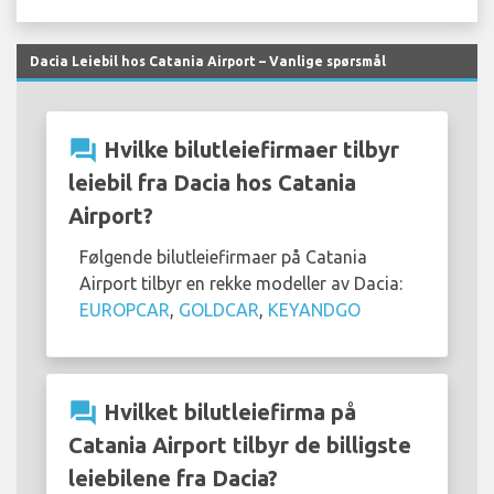
Dacia Leiebil hos Catania Airport – Vanlige spørsmål
question_answer
Hvilke bilutleiefirmaer tilbyr
leiebil fra Dacia hos Catania
Airport?
Følgende bilutleiefirmaer på Catania
Airport tilbyr en rekke modeller av Dacia:
EUROPCAR
,
GOLDCAR
,
KEYANDGO
question_answer
Hvilket bilutleiefirma på
Catania Airport tilbyr de billigste
leiebilene fra Dacia?