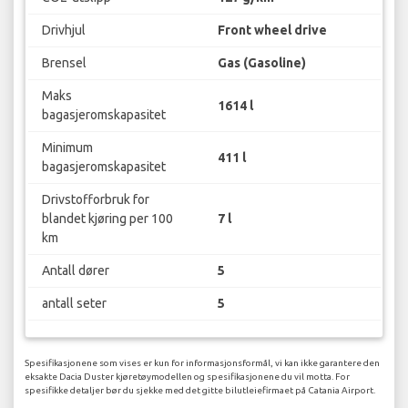
Drivhjul
Front wheel drive
Brensel
Gas (Gasoline)
Maks
1614 l
bagasjeromskapasitet
Minimum
411 l
bagasjeromskapasitet
Drivstofforbruk for
blandet kjøring per 100
7 l
km
Antall dører
5
antall seter
5
Spesifikasjonene som vises er kun for informasjonsformål, vi kan ikke garantere den
eksakte Dacia Duster kjøretøymodellen og spesifikasjonene du vil motta. For
spesifikke detaljer bør du sjekke med det gitte bilutleiefirmaet på Catania Airport.