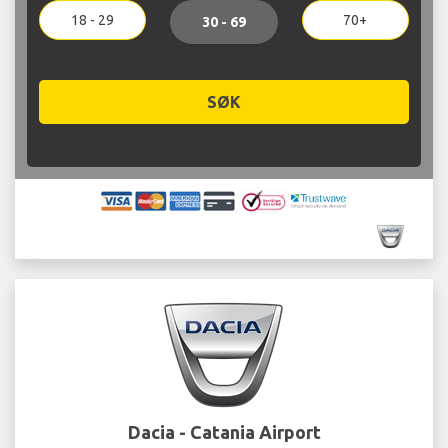
18 - 29
70+
30 - 69
SØK
Dacia - Catania Airport