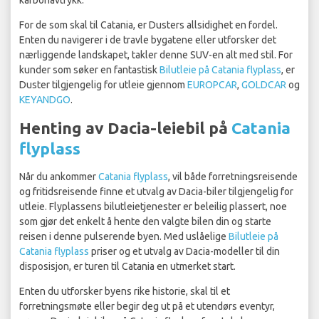
karbonavtrykk.
For de som skal til Catania, er Dusters allsidighet en fordel.
Enten du navigerer i de travle bygatene eller utforsker det
nærliggende landskapet, takler denne SUV-en alt med stil. For
kunder som søker en fantastisk
Bilutleie på Catania flyplass
, er
Duster tilgjengelig for utleie gjennom
EUROPCAR
,
GOLDCAR
og
KEYANDGO
.
Henting av Dacia-leiebil på
Catania
flyplass
Når du ankommer
Catania flyplass
, vil både forretningsreisende
og fritidsreisende finne et utvalg av Dacia-biler tilgjengelig for
utleie. Flyplassens bilutleietjenester er beleilig plassert, noe
som gjør det enkelt å hente den valgte bilen din og starte
reisen i denne pulserende byen. Med uslåelige
Bilutleie på
Catania flyplass
priser og et utvalg av Dacia-modeller til din
disposisjon, er turen til Catania en utmerket start.
Enten du utforsker byens rike historie, skal til et
forretningsmøte eller begir deg ut på et utendørs eventyr,