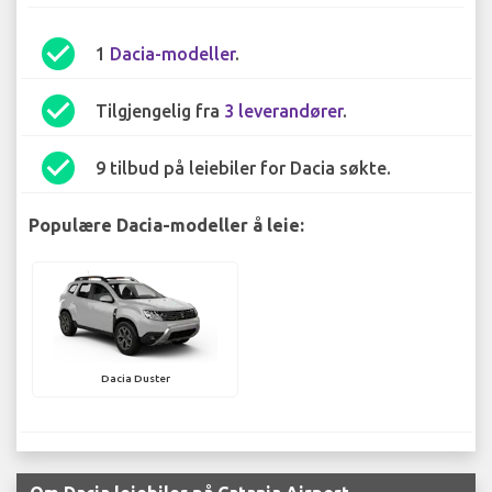
check_circle
1
Dacia-modeller
.
check_circle
Tilgjengelig fra
3 leverandører
.
check_circle
9 tilbud på leiebiler for Dacia søkte.
Populære Dacia-modeller å leie:
Dacia Duster