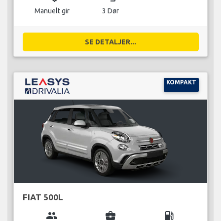
Manuelt gir
3 Dør
SE DETALJER...
KOMPAKT
FIAT 500L
group
business_center
local_gas_station