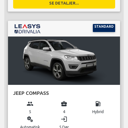
SE DETALJER...
STANDARD
JEEP COMPASS
group
business_center
local_gas_station
5
4
Hybrid
miscellaneous_services
login
Automatisk
5 Dør