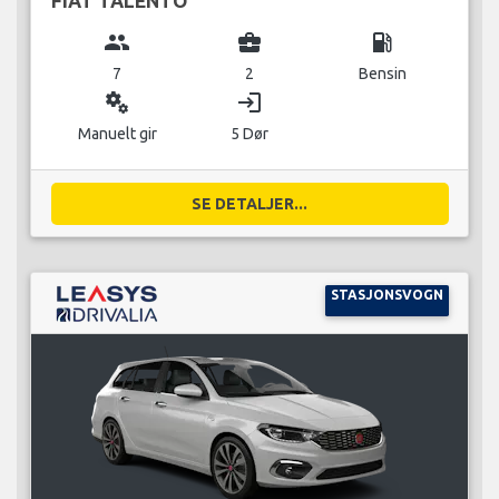
FIAT TALENTO
group
business_center
local_gas_station
7
2
Bensin
miscellaneous_services
login
Manuelt gir
5 Dør
SE DETALJER...
STASJONSVOGN