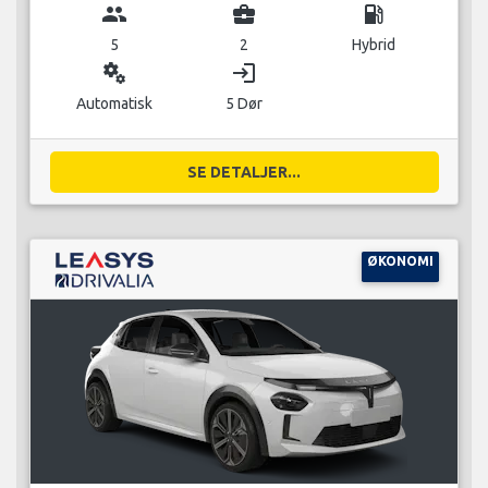
group
business_center
local_gas_station
5
2
Hybrid
miscellaneous_services
login
Automatisk
5 Dør
SE DETALJER...
ØKONOMI