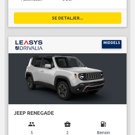
SE DETALJER...
MIDDELS
JEEP RENEGADE
group
business_center
local_gas_station
5
2
Bensin