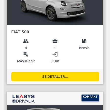
FIAT 500
group
business_center
local_gas_station
4
1
Bensin
miscellaneous_services
login
Manuelt gir
3 Dør
SE DETALJER...
KOMPAKT