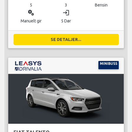
5
3
Bensin
miscellaneous_services
login
Manuelt gir
5 Dør
SE DETALJER...
MINIBUSS