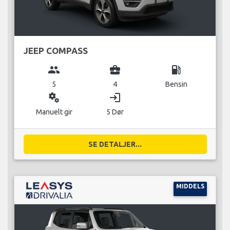
JEEP COMPASS
group
business_center
local_gas_station
5
4
Bensin
miscellaneous_services
login
Manuelt gir
5 Dør
SE DETALJER...
MIDDELS