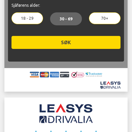
Sjåførens alder:
18 - 29
70+
30 - 69
SØK