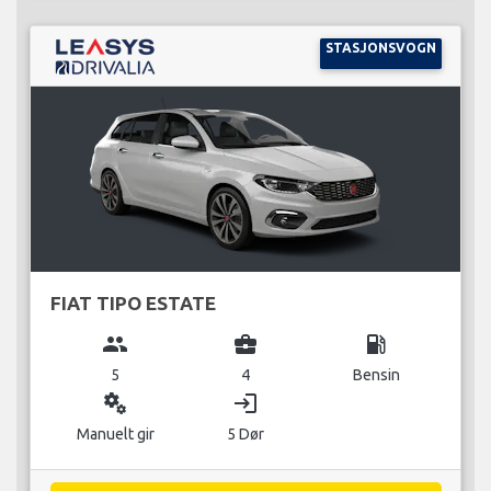
STASJONSVOGN
FIAT TIPO ESTATE
group
business_center
local_gas_station
5
4
Bensin
miscellaneous_services
login
Manuelt gir
5 Dør