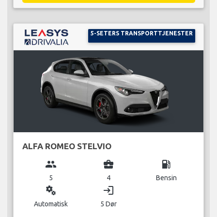
5-SETERS TRANSPORTTJENESTER
ALFA ROMEO STELVIO
group
business_center
local_gas_station
5
4
Bensin
miscellaneous_services
login
Automatisk
5 Dør