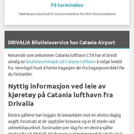
På terminalen
*Kalkulasjon basert på 52 siste anmeldelser fra 3497 alle anmeldelser.
`
DRIVALIA Bilutleieservice hos Catania Airport
Reisende som ankommer Catania lufthavn CTA har et bredt
utvalg av
bilutleieselskaper på Catania lufthavn
å velge leiebil
fra. Vennligst husk å hente bagasjen din fra bagasjeområdet før
du fortsetter.
Nyttig informasjon ved leie av
kjøretøy på Catania lufthavn fra
Drivalia
Ekstra sjåfører kan legges til leieavtalen mot en ekstra daglig
avgift, forutsatt at de oppfyller kravene og er til stede ved
utleietidspunktet. Kostnaden per dag for en ekstra sjåfør
starter fra 10,98 EUR. *Avhengig av kjøretøymodell. I Italia skal