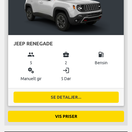
JEEP RENEGADE
group
business_center
local_gas_station
5
2
Bensin
miscellaneous_services
login
Manuelt gir
5 Dør
SE DETALJER...
VIS PRISER