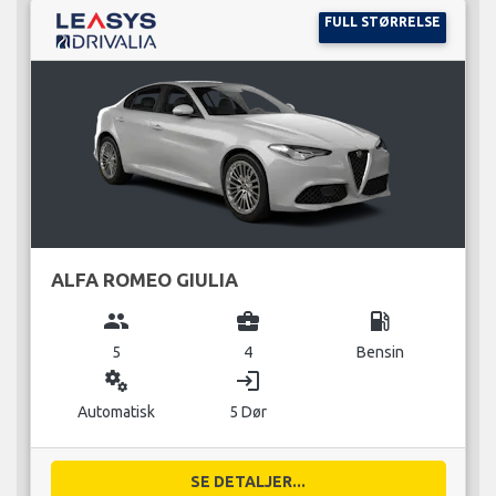
FULL STØRRELSE
ALFA ROMEO GIULIA
group
business_center
local_gas_station
5
4
Bensin
miscellaneous_services
login
Automatisk
5 Dør
SE DETALJER...