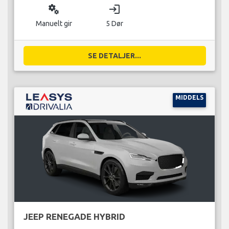
miscellaneous_services
login
Manuelt gir
5 Dør
SE DETALJER...
MIDDELS
JEEP RENEGADE HYBRID