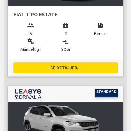
FIAT TIPO ESTATE
group
business_center
local_gas_station
5
4
Bensin
miscellaneous_services
login
Manuelt gir
5 Dør
SE DETALJER...
STANDARD