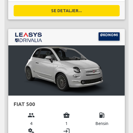
SE DETALJER...
ØKONOMI
FIAT 500
group
business_center
local_gas_station
4
1
Bensin
miscellaneous_services
login