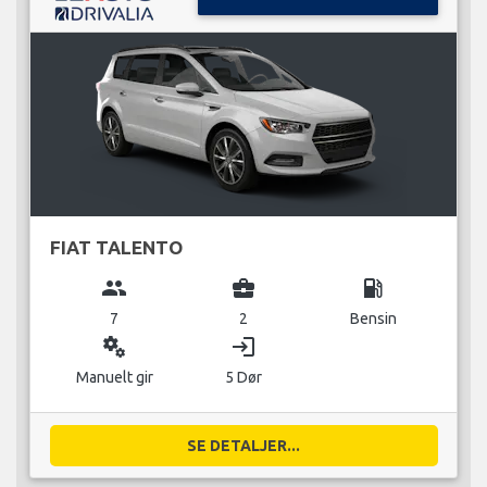
FIAT TALENTO
group
business_center
local_gas_station
7
2
Bensin
miscellaneous_services
login
Manuelt gir
5 Dør
SE DETALJER...