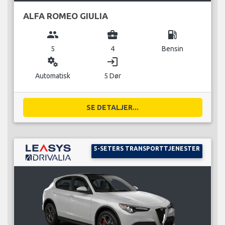
ALFA ROMEO GIULIA
group
business_center
local_gas_station
5
4
Bensin
miscellaneous_services
login
Automatisk
5 Dør
SE DETALJER...
5-SETERS TRANSPORTTJENESTER