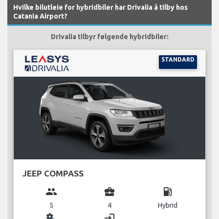
Hvilke bilutleie for hybridbiler har Drivalia å tilby hos
Catania Airport?
Drivalia tilbyr følgende hybridbiler:
STANDARD
JEEP COMPASS
group
business_center
local_gas_station
5
4
Hybrid
miscellaneous_services
login