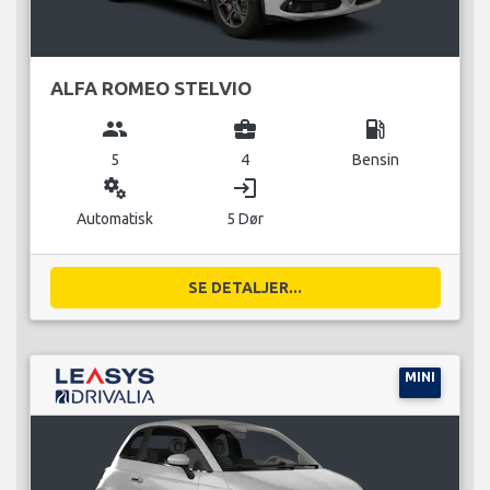
ALFA ROMEO STELVIO
group
business_center
local_gas_station
5
4
Bensin
miscellaneous_services
login
Automatisk
5 Dør
SE DETALJER...
MINI