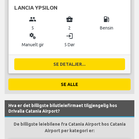
LANCIA YPSILON
group
business_center
local_gas_station
5
2
Bensin
miscellaneous_services
login
Manuelt gir
5 Dør
SE DETALJER...
SE ALLE
Hva er det billigste bilutleiefirmaet tilgjengelig hos
Drivalia Catania Airport?
De billigste leiebilene fra Catania Airport hos Catania
Airport per kategori er: