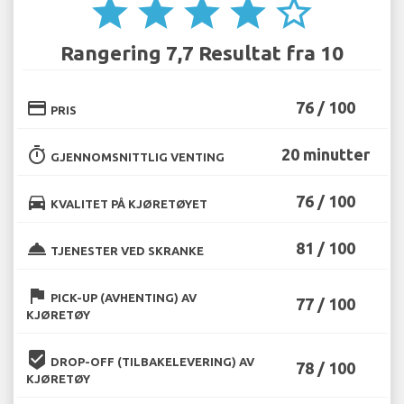
star
star
star
star
star_border
Rangering 7,7 Resultat fra 10
credit_card
76 / 100
PRIS
timer
20 minutter
GJENNOMSNITTLIG VENTING
directions_car
76 / 100
KVALITET PÅ KJØRETØYET
room_service
81 / 100
TJENESTER VED SKRANKE
flag
PICK-UP (AVHENTING) AV
77 / 100
KJØRETØY
beenhere
DROP-OFF (TILBAKELEVERING) AV
78 / 100
KJØRETØY