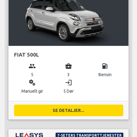
FIAT 500L
group
business_center
local_gas_station
5
3
Bensin
miscellaneous_services
login
Manuelt gir
5 Dør
SE DETALJER...
7-SETERS TRANSPORTTJENESTER