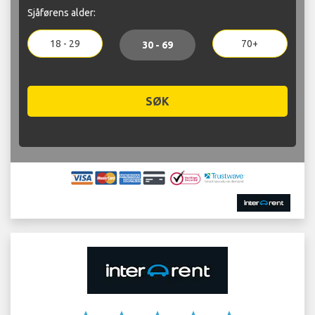
Sjåførens alder:
18 - 29
70+
30 - 69
SØK