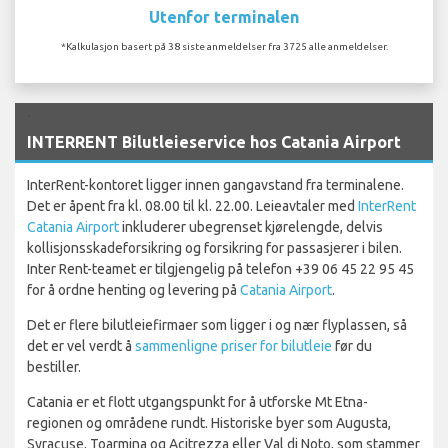
Utenfor terminalen
*Kalkulasjon basert på 38 siste anmeldelser fra 3725 alle anmeldelser.
`
INTERRENT Bilutleieservice hos Catania Airport
InterRent-kontoret ligger innen gangavstand fra terminalene.
Det er åpent fra kl. 08.00 til kl. 22.00. Leieavtaler med
InterRent
Catania Airport
inkluderer ubegrenset kjørelengde, delvis
kollisjonsskadeforsikring og forsikring for passasjerer i bilen.
Inter Rent-teamet er tilgjengelig på telefon +39 06 45 22 95 45
for å ordne henting og levering på
Catania Airport
.
Det er flere bilutleiefirmaer som ligger i og nær flyplassen, så
det er vel verdt å
sammenligne priser for bilutleie
før du
bestiller.
Catania er et flott utgangspunkt for å utforske Mt Etna-
regionen og områdene rundt. Historiske byer som Augusta,
Syracuse, Toarmina og Acitrezza eller Val di Noto, som stammer