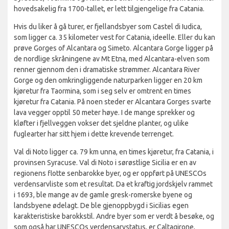
hovedsakelig fra 1700-tallet, er lett tilgjengelige fra Catania.
Hvis du liker å gå turer, er fjellandsbyer som Castel di Iudica,
som ligger ca. 35 kilometer vest for Catania, ideelle. Eller du kan
prøve Gorges of Alcantara og Simeto. Alcantara Gorge ligger på
de nordlige skråningene av Mt Etna, med Alcantara-elven som
renner gjennom den i dramatiske strømmer. Alcantara River
Gorge og den omkringliggende naturparken ligger en 20 km
kjøretur fra Taormina, som i seg selv er omtrent en times
kjøretur fra Catania. På noen steder er Alcantara Gorges svarte
lava vegger opptil 50 meter høye. I de mange sprekker og
kløfter i fjellveggen vokser det sjeldne planter, og ulike
fuglearter har sitt hjem i dette krevende terrenget.
Val di Noto ligger ca. 79 km unna, en times kjøretur, fra Catania, i
provinsen Syracuse. Val di Noto i sørøstlige Sicilia er en av
regionens flotte senbarokke byer, og er oppført på UNESCOs
verdensarvliste som et resultat. Da et kraftig jordskjelv rammet
i 1693, ble mange av de gamle gresk-romerske byene og
landsbyene ødelagt. De ble gjenoppbygd i Sicilias egen
karakteristiske barokkstil. Andre byer som er verdt å besøke, og
som også har UNESCOs verdensarvstatus, er Caltagirone,