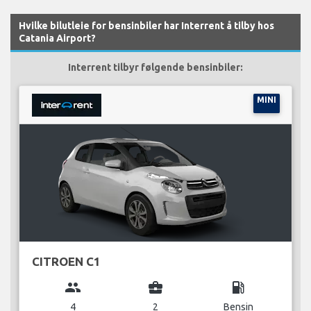
Hvilke bilutleie for bensinbiler har Interrent å tilby hos
Catania Airport?
Interrent tilbyr følgende bensinbiler:
MINI
CITROEN C1
group
business_center
local_gas_station
4
2
Bensin