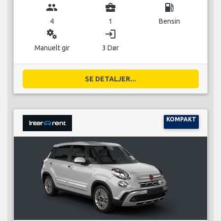
group
business_center
local_gas_station
4
1
Bensin
miscellaneous_services
login
Manuelt gir
3 Dør
SE DETALJER...
KOMPAKT