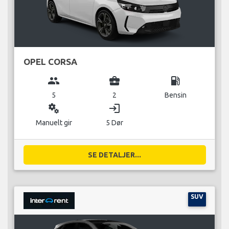
OPEL CORSA
group
business_center
local_gas_station
5
2
Bensin
miscellaneous_services
login
Manuelt gir
5 Dør
SE DETALJER...
SUV