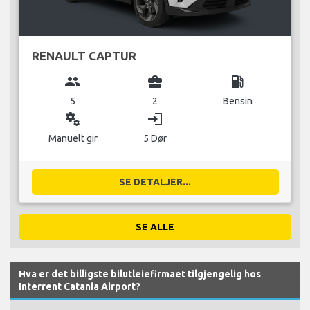
RENAULT CAPTUR
group
business_center
local_gas_station
5
2
Bensin
miscellaneous_services
login
Manuelt gir
5 Dør
SE DETALJER...
SE ALLE
Hva er det billigste bilutleiefirmaet tilgjengelig hos
Interrent Catania Airport?