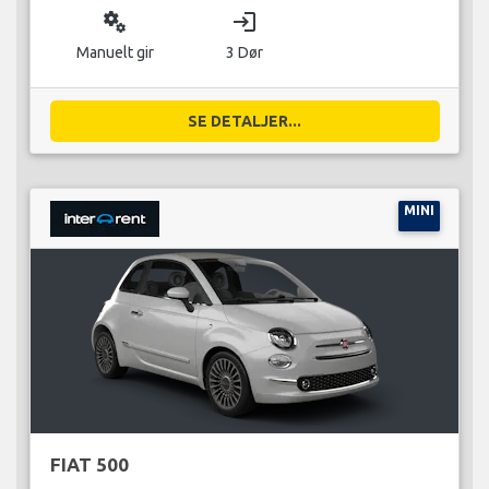
miscellaneous_services
login
Manuelt gir
3 Dør
SE DETALJER...
MINI
FIAT 500