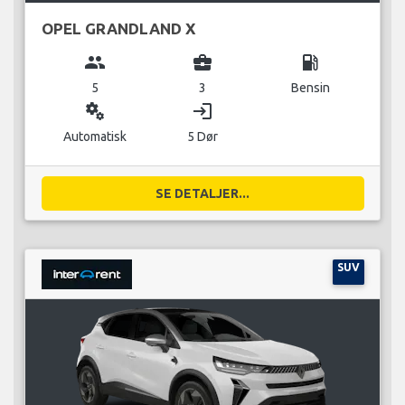
OPEL GRANDLAND X
group
business_center
local_gas_station
5
3
Bensin
miscellaneous_services
login
Automatisk
5 Dør
SE DETALJER...
SUV