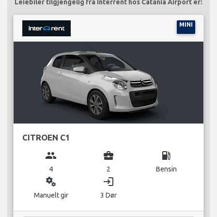
Leiebiler tilgjengelig fra Interrent hos Catania Airport er:
MINI
CITROEN C1
group
business_center
local_gas_station
4
2
Bensin
miscellaneous_services
login
Manuelt gir
3 Dør