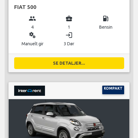
FIAT 500
group
business_center
local_gas_station
4
1
Bensin
miscellaneous_services
login
Manuelt gir
3 Dør
SE DETALJER...
KOMPAKT