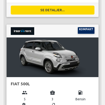
SE DETALJER...
KOMPAKT
FIAT 500L
group
business_center
local_gas_station
5
3
Bensin