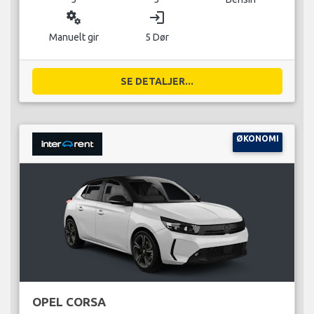
miscellaneous_services
login
Manuelt gir
5 Dør
SE DETALJER...
ØKONOMI
OPEL CORSA