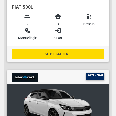
FIAT 500L
group
business_center
local_gas_station
5
3
Bensin
miscellaneous_services
login
Manuelt gir
5 Dør
SE DETALJER...
ØKONOMI