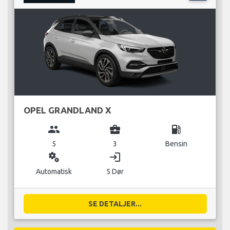
OPEL GRANDLAND X
group
business_center
local_gas_station
5
3
Bensin
miscellaneous_services
login
Automatisk
5 Dør
SE DETALJER...