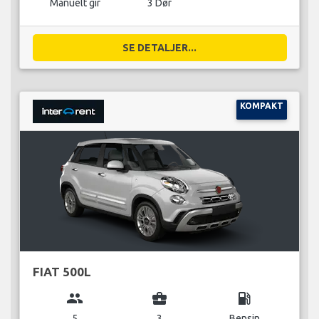
Manuelt gir
3 Dør
SE DETALJER...
KOMPAKT
FIAT 500L
group
business_center
local_gas_station
5
3
Bensin