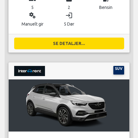
5
2
Bensin
miscellaneous_services
login
Manuelt gir
5 Dør
SE DETALJER...
SUV