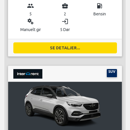
group
business_center
local_gas_station
5
2
Bensin
miscellaneous_services
login
Manuelt gir
5 Dør
SE DETALJER...
SUV