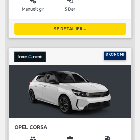
miscellaneous_services
login
Manuelt gir
5 Dør
SE DETALJER...
ØKONOMI
OPEL CORSA
group
business_center
local_gas_station