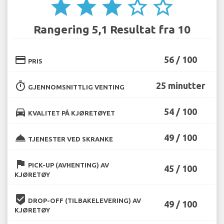
star
star
star
star_border
star_border
Rangering 5,1 Resultat fra 10
credit_card
56 / 100
PRIS
timer
25 minutter
GJENNOMSNITTLIG VENTING
directions_car
54 / 100
KVALITET PÅ KJØRETØYET
room_service
49 / 100
TJENESTER VED SKRANKE
flag
PICK-UP (AVHENTING) AV
45 / 100
KJØRETØY
beenhere
DROP-OFF (TILBAKELEVERING) AV
49 / 100
KJØRETØY