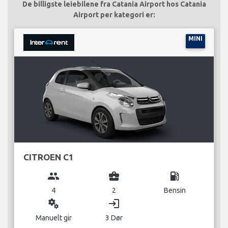
De billigste leiebilene fra Catania Airport hos Catania
Airport per kategori er:
MINI
CITROEN C1
group
business_center
local_gas_station
4
2
Bensin
miscellaneous_services
login
Manuelt gir
3 Dør