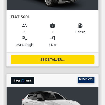
FIAT 500L
group
business_center
local_gas_station
5
3
Bensin
miscellaneous_services
login
Manuelt gir
5 Dør
SE DETALJER...
ØKONOMI