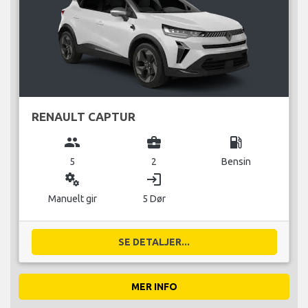
RENAULT CAPTUR
group
business_center
local_gas_station
5
2
Bensin
miscellaneous_services
login
Manuelt gir
5 Dør
SE DETALJER...
MER INFO