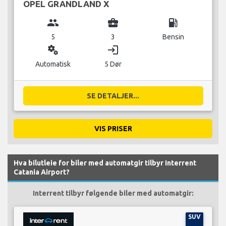
OPEL GRANDLAND X
group
business_center
local_gas_station
5
3
Bensin
miscellaneous_services
login
Automatisk
5 Dør
SE DETALJER...
VIS PRISER
Hva bilutleie for biler med automatgir tilbyr Interrent
Catania Airport?
Interrent tilbyr følgende biler med automatgir:
SUV