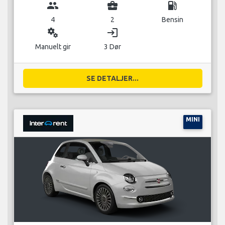
group
business_center
local_gas_station
4
2
Bensin
miscellaneous_services
login
Manuelt gir
3 Dør
SE DETALJER...
MINI