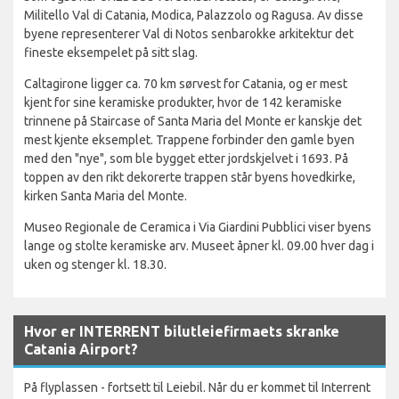
Militello Val di Catania, Modica, Palazzolo og Ragusa. Av disse
byene representerer Val di Notos senbarokke arkitektur det
fineste eksempelet på sitt slag.
Caltagirone ligger ca. 70 km sørvest for Catania, og er mest
kjent for sine keramiske produkter, hvor de 142 keramiske
trinnene på Staircase of Santa Maria del Monte er kanskje det
mest kjente eksemplet. Trappene forbinder den gamle byen
med den "nye", som ble bygget etter jordskjelvet i 1693. På
toppen av den rikt dekorerte trappen står byens hovedkirke,
kirken Santa Maria del Monte.
Museo Regionale de Ceramica i Via Giardini Pubblici viser byens
lange og stolte keramiske arv. Museet åpner kl. 09.00 hver dag i
uken og stenger kl. 18.30.
Hvor er INTERRENT bilutleiefirmaets skranke
Catania Airport?
På flyplassen - fortsett til Leiebil. Når du er kommet til Interrent