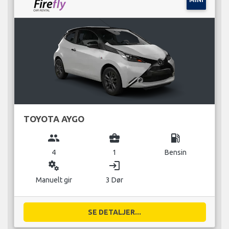
TOYOTA AYGO
group
business_center
local_gas_station
4
1
Bensin
miscellaneous_services
login
Manuelt gir
3 Dør
SE DETALJER...