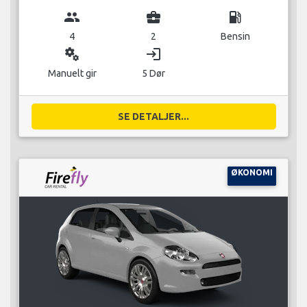
group
business_center
local_gas_station
4
2
Bensin
miscellaneous_services
login
Manuelt gir
5 Dør
SE DETALJER...
ØKONOMI