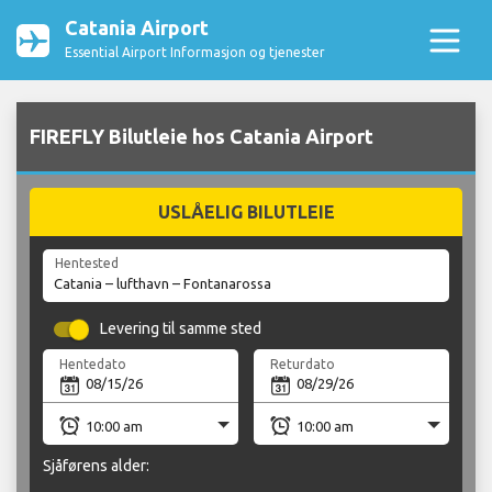
Catania Airport
Essential Airport Informasjon og tjenester
FIREFLY Bilutleie hos Catania Airport
USLÅELIG BILUTLEIE
Hentested
Levering til samme sted
Hentedato
Returdato
Sjåførens alder: