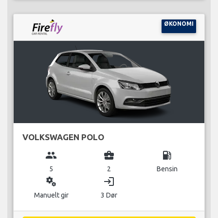
ØKONOMI
VOLKSWAGEN POLO
group
business_center
local_gas_station
5
2
Bensin
miscellaneous_services
login
Manuelt gir
3 Dør