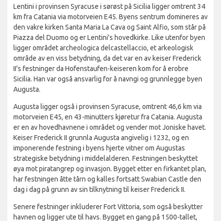
Lentini i provinsen Syracuse i sørøst på Sicilia ligger omtrent 34
km fra Catania via motorveien E45. Byens sentrum domineres av
den vakre kirken Santa Maria La Cava og Saint Alfio, som står på
Piazza del Duomo og er Lentini's hovedkirke. Like utenfor byen
ligger området archeologica delcastellaccio, et arkeologisk
område av en viss betydning, da det var en av keiser Frederick
II's festninger da Hofenstaufen-keiseren kom for å erobre
Sicilia. Han var også ansvarlig for å navngi og grunnlegge byen
Augusta.
Augusta ligger også i provinsen Syracuse, omtrent 46,6 km via
motorveien E45, en 43-minutters kjøretur fra Catania. Augusta
er en av hovedhavnene i området og vender mot Joniske havet.
Keiser Frederick II grunnla Augusta angivelig i 1232, og en
imponerende festning i byens hjerte vitner om Augustas
strategiske betydning i middelalderen. Festningen beskyttet
øya mot piratangrep og invasjon. Bygget etter en firkantet plan,
har festningen åtte tårn og kalles fortsatt Swabian Castle den
dag i dag på grunn av sin tilknytning til keiser Frederick II.
Senere festninger inkluderer Fort Vittoria, som også beskytter
havnen og ligger ute til havs. Bygget en gang på 1500-tallet,