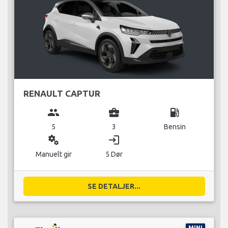
RENAULT CAPTUR
group
business_center
local_gas_station
5
3
Bensin
miscellaneous_services
login
Manuelt gir
5 Dør
SE DETALJER...
MINI