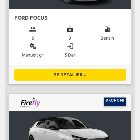
FORD FOCUS
group
business_center
local_gas_station
5
3
Bensin
miscellaneous_services
login
Manuelt gir
5 Dør
SE DETALJER...
ØKONOMI