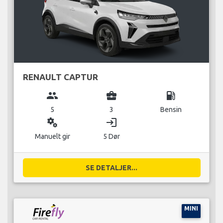
RENAULT CAPTUR
group
business_center
local_gas_station
5
3
Bensin
miscellaneous_services
login
Manuelt gir
5 Dør
SE DETALJER...
MINI