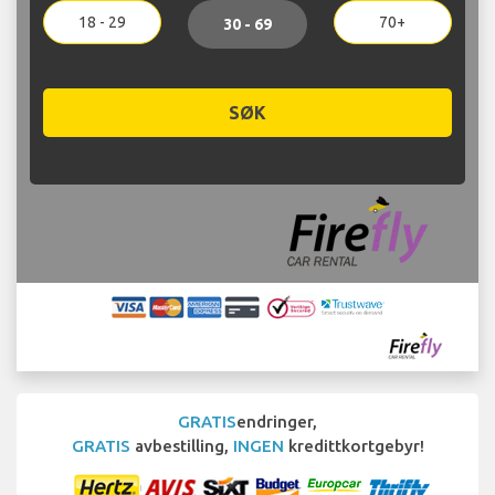
18 - 29
70+
30 - 69
SØK
GRATIS
endringer,
GRATIS
avbestilling,
INGEN
kredittkortgebyr!