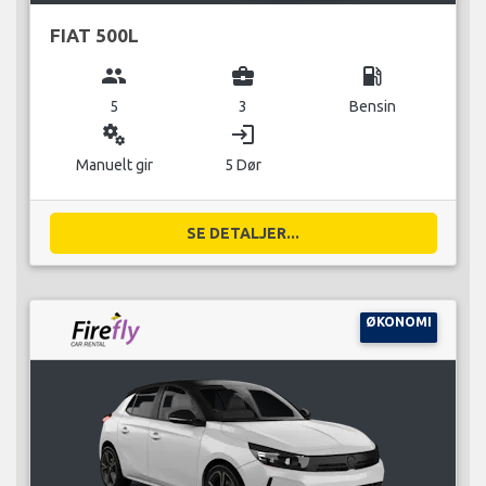
FIAT 500L
group
business_center
local_gas_station
5
3
Bensin
miscellaneous_services
login
Manuelt gir
5 Dør
SE DETALJER...
ØKONOMI