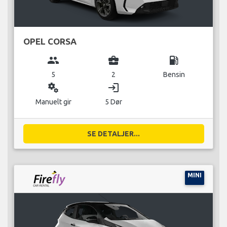
OPEL CORSA
group
business_center
local_gas_station
5
2
Bensin
miscellaneous_services
login
Manuelt gir
5 Dør
SE DETALJER...
MINI