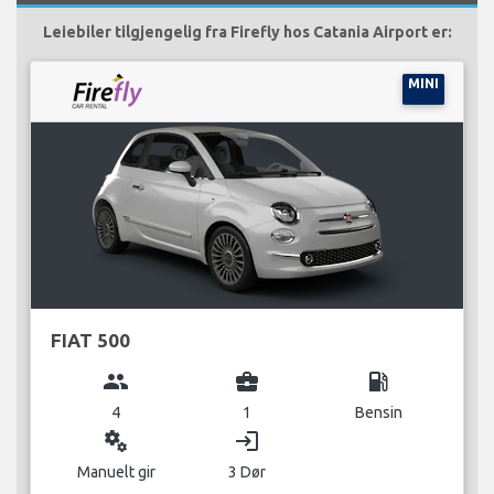
Leiebiler tilgjengelig fra Firefly hos Catania Airport er:
MINI
FIAT 500
group
business_center
local_gas_station
4
1
Bensin
miscellaneous_services
login
Manuelt gir
3 Dør