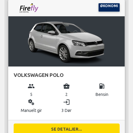
ØKONOMI
VOLKSWAGEN POLO
group
business_center
local_gas_station
5
2
Bensin
miscellaneous_services
login
Manuelt gir
3 Dør
SE DETALJER...