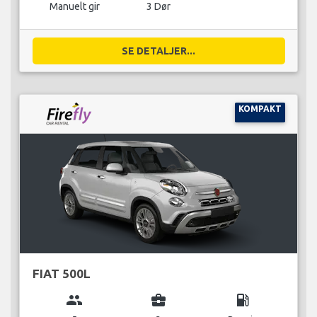
Manuelt gir
3 Dør
SE DETALJER...
KOMPAKT
FIAT 500L
group
business_center
local_gas_station