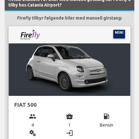
tilby hos Catania Airport?
Firefly tilbyr følgende biler med manuell girstang:
MINI
FIAT 500
group
business_center
local_gas_station
4
1
Bensin
miscellaneous_services
login