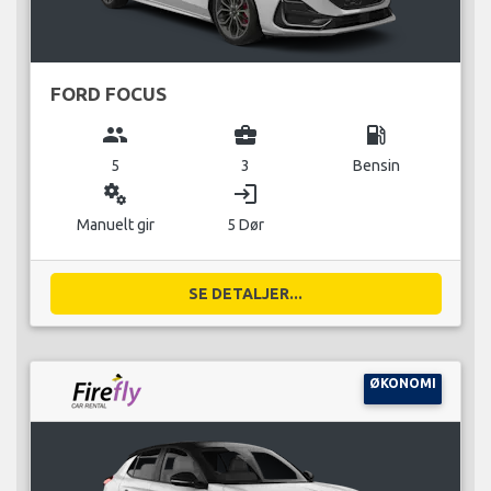
FORD FOCUS
group
business_center
local_gas_station
5
3
Bensin
miscellaneous_services
login
Manuelt gir
5 Dør
SE DETALJER...
ØKONOMI