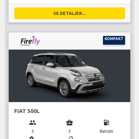
SE DETALJER...
KOMPAKT
FIAT 500L
group
business_center
local_gas_station
5
3
Bensin