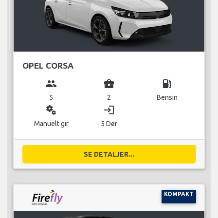
OPEL CORSA
group
business_center
local_gas_station
5
2
Bensin
miscellaneous_services
login
Manuelt gir
5 Dør
SE DETALJER...
KOMPAKT