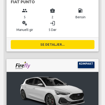
FIAT PUNTO
group
business_center
local_gas_station
5
2
Bensin
miscellaneous_services
login
Manuelt gir
5 Dør
SE DETALJER...
KOMPAKT