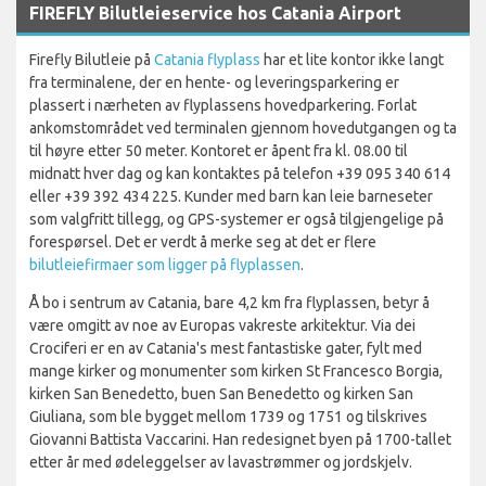
FIREFLY Bilutleieservice hos Catania Airport
Firefly Bilutleie på
Catania flyplass
har et lite kontor ikke langt
fra terminalene, der en hente- og leveringsparkering er
plassert i nærheten av flyplassens hovedparkering. Forlat
ankomstområdet ved terminalen gjennom hovedutgangen og ta
til høyre etter 50 meter. Kontoret er åpent fra kl. 08.00 til
midnatt hver dag og kan kontaktes på telefon +39 095 340 614
eller +39 392 434 225. Kunder med barn kan leie barneseter
som valgfritt tillegg, og GPS-systemer er også tilgjengelige på
forespørsel. Det er verdt å merke seg at det er flere
bilutleiefirmaer som ligger på flyplassen
.
Å bo i sentrum av Catania, bare 4,2 km fra flyplassen, betyr å
være omgitt av noe av Europas vakreste arkitektur. Via dei
Crociferi er en av Catania's mest fantastiske gater, fylt med
mange kirker og monumenter som kirken St Francesco Borgia,
kirken San Benedetto, buen San Benedetto og kirken San
Giuliana, som ble bygget mellom 1739 og 1751 og tilskrives
Giovanni Battista Vaccarini. Han redesignet byen på 1700-tallet
etter år med ødeleggelser av lavastrømmer og jordskjelv.