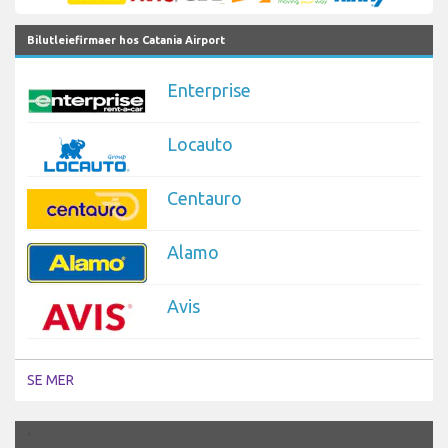
Bilutleiefirmaer hos Catania Airport
Enterprise
Locauto
Centauro
Alamo
Avis
SE MER
`