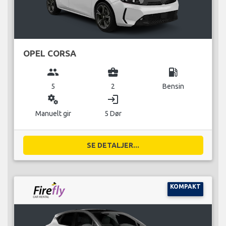
OPEL CORSA
group
business_center
local_gas_station
5
2
Bensin
miscellaneous_services
login
Manuelt gir
5 Dør
SE DETALJER...
KOMPAKT