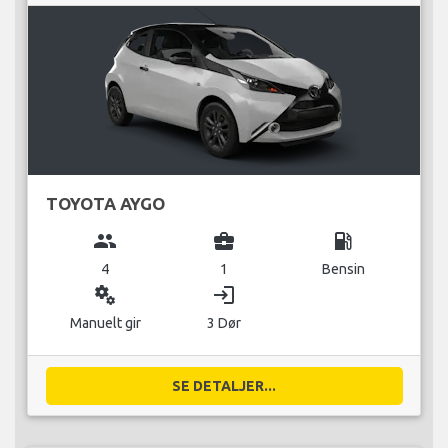
TOYOTA AYGO
group
business_center
local_gas_station
4
1
Bensin
miscellaneous_services
login
Manuelt gir
3 Dør
SE DETALJER...