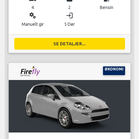
4
2
Bensin
miscellaneous_services
login
Manuelt gir
5 Dør
SE DETALJER...
ØKONOMI