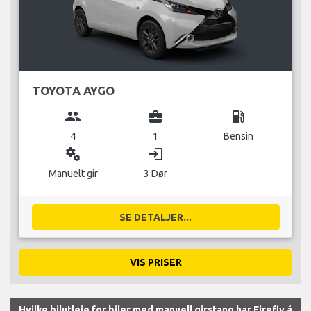
TOYOTA AYGO
group
business_center
local_gas_station
4
1
Bensin
miscellaneous_services
login
Manuelt gir
3 Dør
SE DETALJER...
VIS PRISER
Hvilke bilutleie for biler med manuell girstang har Firefly å