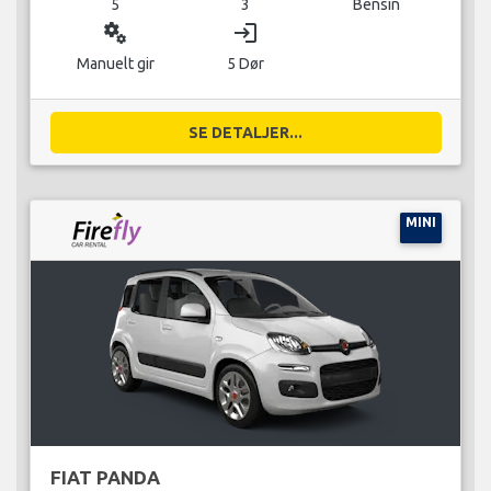
5
3
Bensin
miscellaneous_services
login
Manuelt gir
5 Dør
SE DETALJER...
MINI
FIAT PANDA