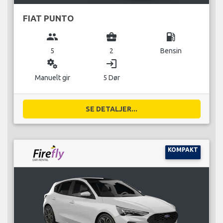
FIAT PUNTO
group
business_center
local_gas_station
5
2
Bensin
miscellaneous_services
login
Manuelt gir
5 Dør
SE DETALJER...
KOMPAKT