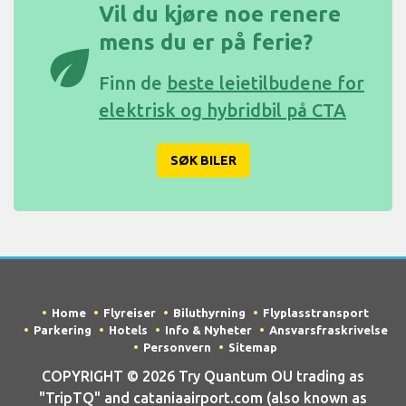
Vil du kjøre noe renere
mens du er på ferie?
eco
Finn de
beste leietilbudene for
elektrisk og hybridbil på CTA
SØK BILER
Home
Flyreiser
Biluthyrning
Flyplasstransport
Parkering
Hotels
Info & Nyheter
Ansvarsfraskrivelse
Personvern
Sitemap
COPYRIGHT © 2026 Try Quantum OU trading as
"TripTQ" and cataniaairport.com (also known as