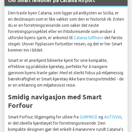
Om Smart leiebiler på Catania Airport
Den travle byen Catania, som ligger på østkysten av Sicilia, er
en destinasjon som er like vakker som den er historisk rik. Enten
du er en forretningsreisende som søker det neste
forretningsprosjektet eller en fritidsreisende som ønsker å
utforske byens sjarm, er ankomst til
Catania lufthavn
det første
steget. Utover flyplassen fortsetter reisen, og det er her Smart
kommer inn i bildet.
Smart er et anerkjent bilmerke kjent for sine kompakte,
effektive og praktiske kjøretøy, perfekte for å navigere
gjennom byens travle gater. Med et sterkt fokus på miljømessig
bærekraftighet er Smart-kjøretøy ikke bare transportmiddel - de
er en erklæring om miljøbevisst reise.
Smidig navigasjon med Smart
Forfour
Smart Forfour, tilgjengelig for utleie fra
SURPRICE
og
AUTOVIA
,
er det ideelle kjøretøyet for forretningsreisende. Den
kompakte designen gjør det enkelt å manøvrere rundt Catania's