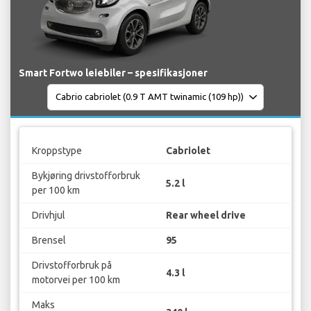
Smart Fortwo leiebiler – spesifikasjoner
Kroppstype
Cabriolet
Bykjøring drivstofforbruk
5.2 l
per 100 km
Drivhjul
Rear wheel drive
Brensel
95
Drivstofforbruk på
4.3 l
motorvei per 100 km
Maks