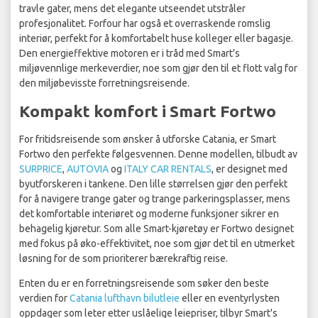
travle gater, mens det elegante utseendet utstråler
profesjonalitet. Forfour har også et overraskende romslig
interiør, perfekt for å komfortabelt huse kolleger eller bagasje.
Den energieffektive motoren er i tråd med Smart's
miljøvennlige merkeverdier, noe som gjør den til et flott valg for
den miljøbevisste forretningsreisende.
Kompakt komfort i Smart Fortwo
For fritidsreisende som ønsker å utforske Catania, er Smart
Fortwo den perfekte følgesvennen. Denne modellen, tilbudt av
SURPRICE
,
AUTOVIA
og
ITALY CAR RENTALS
, er designet med
byutforskeren i tankene. Den lille størrelsen gjør den perfekt
for å navigere trange gater og trange parkeringsplasser, mens
det komfortable interiøret og moderne funksjoner sikrer en
behagelig kjøretur. Som alle Smart-kjøretøy er Fortwo designet
med fokus på øko-effektivitet, noe som gjør det til en utmerket
løsning for de som prioriterer bærekraftig reise.
Enten du er en forretningsreisende som søker den beste
verdien for
Catania lufthavn bilutleie
eller en eventyrlysten
oppdager som leter etter uslåelige leiepriser, tilbyr Smart's