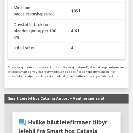
Minimum
185 l
bagasjeromskapasitet
Drivstofforbruk for
blandet kjøring per 100
4.6 l
km
antall seter
4
Spesifikasjonene som vises er kun for informasjonsformål, vi kan ikke garantere den
eksakte Smart Forfour kjøretøymodellen og spesifikasjonene du vil motta. For
spesifikke detaljer bør du sjekke med det gitte bilutleiefirmaet på Catania Airport.
Smart Leiebil hos Catania Airport – Vanlige spørsmål
question_answer
Hvilke bilutleiefirmaer tilbyr
leiebil fra Smart hos Catania