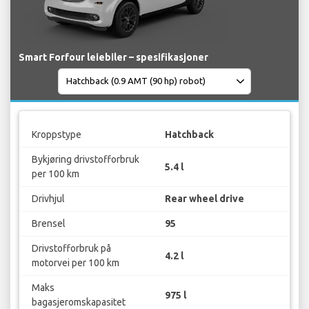
Smart Forfour leiebiler – spesifikasjoner
Kroppstype
Hatchback
Bykjøring drivstofforbruk
5.4 l
per 100 km
Drivhjul
Rear wheel drive
Brensel
95
Drivstofforbruk på
4.2 l
motorvei per 100 km
Maks
975 l
bagasjeromskapasitet