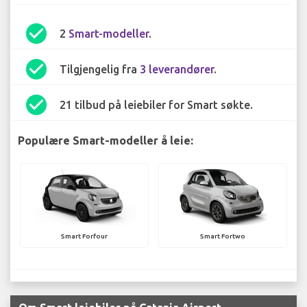
check_circle
2
Smart-modeller
.
check_circle
Tilgjengelig fra
3 leverandører
.
check_circle
21 tilbud på leiebiler for Smart søkte.
Populære Smart-modeller å leie:
Smart Forfour
Smart Fortwo