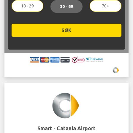
18 - 29
70+
30 - 69
SØK
Smart - Catania Airport