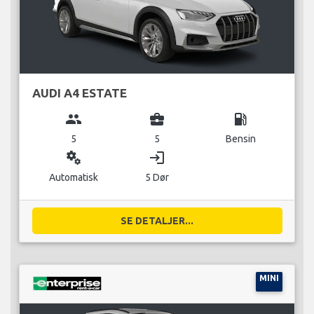
AUDI A4 ESTATE
group
business_center
local_gas_station
5
5
Bensin
miscellaneous_services
login
Automatisk
5 Dør
SE DETALJER...
MINI