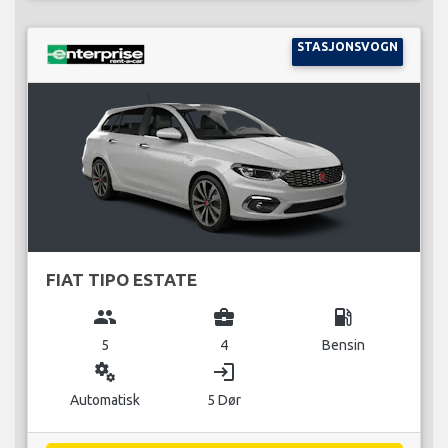
STASJONSVOGN
FIAT TIPO ESTATE
group
business_center
local_gas_station
5
4
Bensin
miscellaneous_services
login
Automatisk
5 Dør