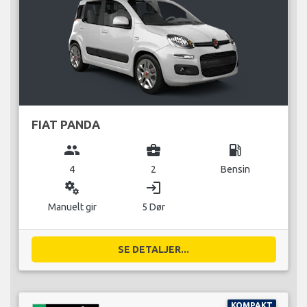
FIAT PANDA
group
business_center
local_gas_station
4
2
Bensin
miscellaneous_services
login
Manuelt gir
5 Dør
SE DETALJER...
KOMPAKT