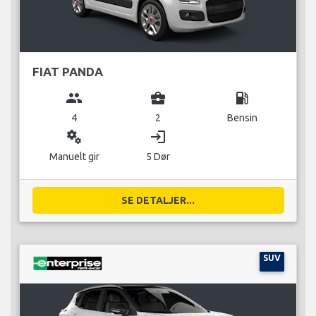
FIAT PANDA
group
business_center
local_gas_station
4
2
Bensin
miscellaneous_services
login
Manuelt gir
5 Dør
SE DETALJER...
SUV