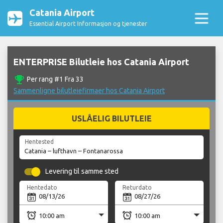
Catania Airport
Essential Airport Informasjon og tjenester
ENTERPRISE Bilutleie hos Catania Airport
emoji_events
Per rang #1 Fra 33
Sammenligne bilutleiefirmaer hos Catania Airport
USLÅELIG BILUTLEIE
Hentested
Levering til samme sted
Hentedato
Returdato