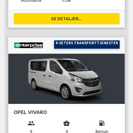
Automatisk
5 Dør
SE DETALJER...
9-SETERS TRANSPORTTJENESTER
OPEL VIVARO
group
business_center
local_gas_station
9
4
Bensin