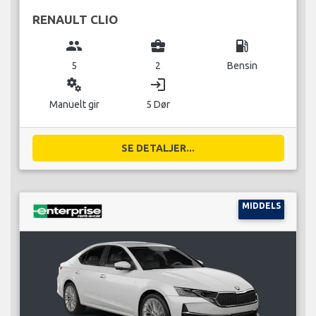
RENAULT CLIO
group
business_center
local_gas_station
5
2
Bensin
miscellaneous_services
login
Manuelt gir
5 Dør
SE DETALJER...
MIDDELS