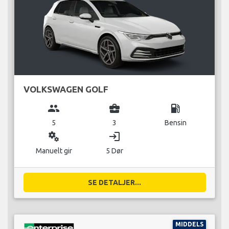
VOLKSWAGEN GOLF
group
business_center
local_gas_station
5
3
Bensin
miscellaneous_services
login
Manuelt gir
5 Dør
SE DETALJER...
MIDDELS