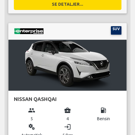
SE DETALJER...
SUV
NISSAN QASHQAI
group
business_center
local_gas_station
5
4
Bensin
miscellaneous_services
login