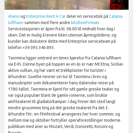
Alamo
og
Enterprise Rent A Car
deler en servicetisk på
Catania
lufthavn
sammen med flere andre
bilutleiefirmaer
.
Servicestasjonen er åpen fra kl. 08.00 til midnatt hver dag i
uken. Det er mulig å levere bilen utenom åpningstidene, og
kunder kan diskutere dette med Enterprise serviceteam på
telefon +39 095 346 893.
Taormina ligger omtrent en times kjøretur fra Catania lufthavn
via E45. Denne byen på toppen av en ås er nær Mt Etna, Sicilias
aktive vulkan, og har vært et trekkplaster for turister i
århundrer. Goethe nevner sin tur til Taormina i brev og
manuskripter som dokumenterer hans italienske reiser på
1780-tallet. Taormina er kjent for sitt gamle greske teater og
var også populær blant de gamle romerne, som brukte
amfiteateret til gladiatorkamper. I dag finner det sted langt
mindre grusomme ting på det greske teateret fra det 3.
århundre f.Kr.: en filmfestival arrangeres her hver sommer, og
mellom mai og oktober fortryller operaforestillinger moderne
publikum med arier av Mozart, Verdi, Donizetti, Rossini og
Puccini.