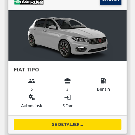
FIAT TIPO
group
business_center
local_gas_station
5
3
Bensin
miscellaneous_services
login
Automatisk
5 Dør
SE DETALJER...