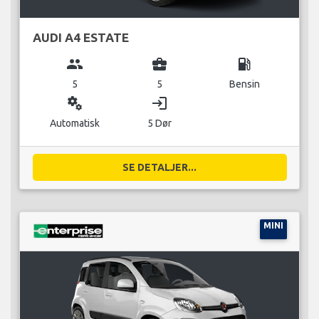
AUDI A4 ESTATE
group
business_center
local_gas_station
5
5
Bensin
miscellaneous_services
login
Automatisk
5 Dør
SE DETALJER...
MINI