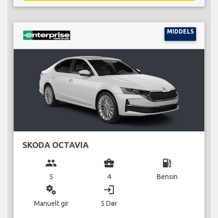
MIDDELS
SKODA OCTAVIA
group
business_center
local_gas_station
5
4
Bensin
miscellaneous_services
login
Manuelt gir
5 Dør