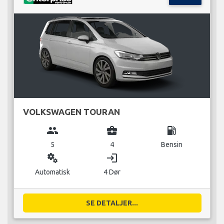
VOLKSWAGEN TOURAN
group
business_center
local_gas_station
5
4
Bensin
miscellaneous_services
login
Automatisk
4 Dør
SE DETALJER...