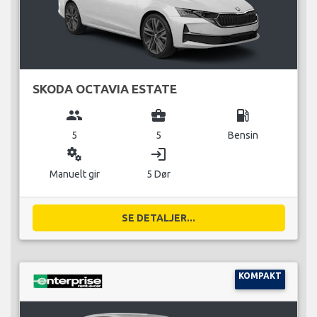
SKODA OCTAVIA ESTATE
group
business_center
local_gas_station
5
5
Bensin
miscellaneous_services
login
Manuelt gir
5 Dør
SE DETALJER...
KOMPAKT