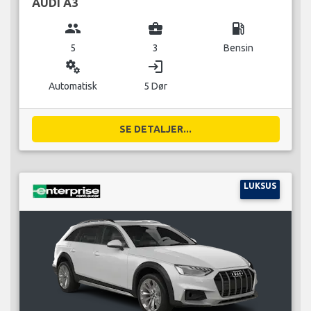
AUDI A3
group
business_center
local_gas_station
5
3
Bensin
miscellaneous_services
login
Automatisk
5 Dør
SE DETALJER...
LUKSUS