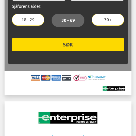
Sjåførens alder:
18 - 29
70+
30 - 69
SØK