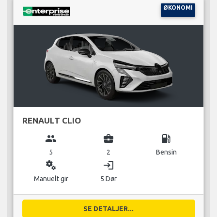
ØKONOMI
RENAULT CLIO
group
business_center
local_gas_station
5
2
Bensin
miscellaneous_services
login
Manuelt gir
5 Dør
SE DETALJER...