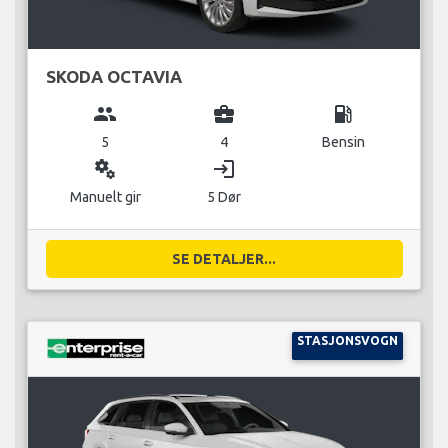
SKODA OCTAVIA
group
business_center
local_gas_station
5
4
Bensin
miscellaneous_services
login
Manuelt gir
5 Dør
SE DETALJER...
STASJONSVOGN