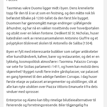
Taorminas vakre Duomo ligger midt i byen. Dens krenelerte
topp får den til å se ut som en festning, og den måtte nok bli
befæstet tilbake på 1200-tallet da den først ble bygget.
Duomoen har gjennomgått mange endringer i påfølgende
århundrer, og har nå en vakker rosettvindu over hovedportalen
og utsikt over en leken fontene. Dedikert til St. Nicholas, huser
katedralen verk av renessansemaleren Antonino Giuffre og et
polyptykon tilskrevet skolen til Antonello de Saliba (1504).
Byen er fylt med interessante butikker som selger antikviteter
eller kunsthåndverk, kafeer, barer og restauranter, og det er en
lykkelig, kosmopolitisk atmosfære i Taormina. Palazzo Corvaja
var sete for Sicilias parlament i 1411, og hvem kan motstå dens
skjønnhet? Bygget rundt flere indre gårdsplasser, var palasset
en gang hjemmet til den adelige familien Corvajas. I dag huser
første etasje av palasset arrangementer og utstillinger, slik at
alle kan nyte utsikten over Piazza Vittorio Emanuele II fra dets
vinduer med sprosser.
Enterprise og Alamo kan tilby rimelige bilutleiealternativer til
ferierende og forretningsreisende. Biler tilgjengelig fra