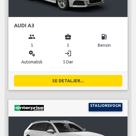
AUDI A3
group
business_center
local_gas_station
5
3
Bensin
miscellaneous_services
login
Automatisk
5 Dør
SE DETALJER...
STASJONSVOGN