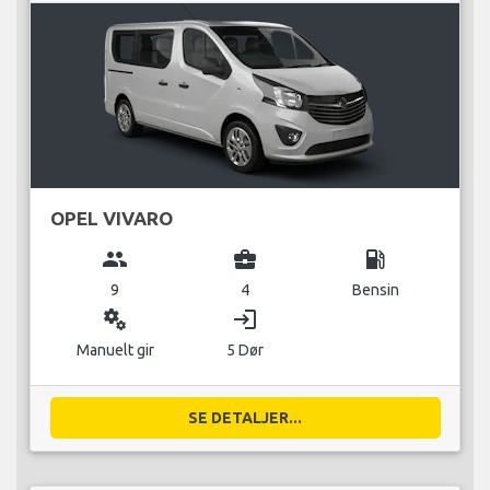
OPEL VIVARO
group
business_center
local_gas_station
9
4
Bensin
miscellaneous_services
login
Manuelt gir
5 Dør
SE DETALJER...