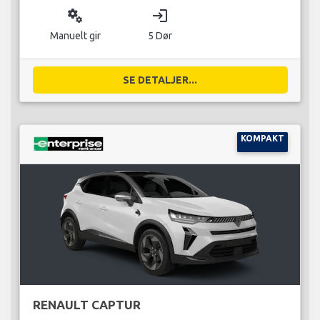
miscellaneous_services
login
Manuelt gir
5 Dør
SE DETALJER...
KOMPAKT
RENAULT CAPTUR