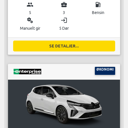
group
business_center
local_gas_station
5
3
Bensin
miscellaneous_services
login
Manuelt gir
5 Dør
SE DETALJER...
ØKONOMI