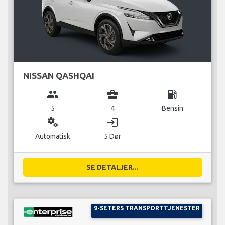
NISSAN QASHQAI
group
business_center
local_gas_station
5
4
Bensin
miscellaneous_services
login
Automatisk
5 Dør
SE DETALJER...
9-SETERS TRANSPORTTJENESTER