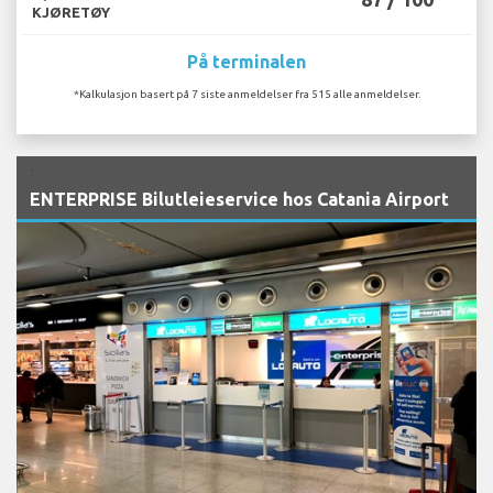
KJØRETØY
På terminalen
*Kalkulasjon basert på 7 siste anmeldelser fra 515 alle anmeldelser.
`
ENTERPRISE Bilutleieservice hos Catania Airport