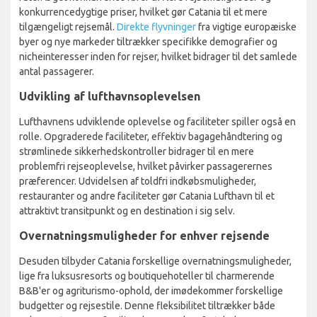
konkurrencedygtige priser, hvilket gør Catania til et mere
tilgængeligt rejsemål.
Direkte flyvninger
fra vigtige europæiske
byer og nye markeder tiltrækker specifikke demografier og
nicheinteresser inden for rejser, hvilket bidrager til det samlede
antal passagerer.
Udvikling af lufthavnsoplevelsen
Lufthavnens udviklende oplevelse og faciliteter spiller også en
rolle. Opgraderede faciliteter, effektiv bagagehåndtering og
strømlinede sikkerhedskontroller bidrager til en mere
problemfri rejseoplevelse, hvilket påvirker passagerernes
præferencer. Udvidelsen af toldfri indkøbsmuligheder,
restauranter og andre faciliteter gør Catania Lufthavn til et
attraktivt transitpunkt og en destination i sig selv.
Overnatningsmuligheder for enhver rejsende
Desuden tilbyder Catania forskellige overnatningsmuligheder,
lige fra luksusresorts og boutiquehoteller til charmerende
B&B'er og agriturismo-ophold, der imødekommer forskellige
budgetter og rejsestile. Denne fleksibilitet tiltrækker både