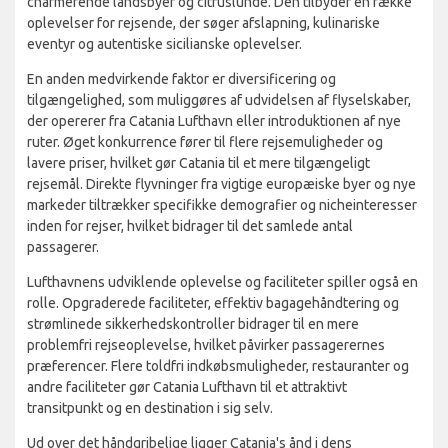
charmerende landsbyer og citruslunde. Den tilbyder en række
oplevelser for rejsende, der søger afslapning, kulinariske
eventyr og autentiske sicilianske oplevelser.
En anden medvirkende faktor er diversificering og
tilgængelighed, som muliggøres af udvidelsen af flyselskaber,
der opererer fra Catania Lufthavn eller introduktionen af nye
ruter. Øget konkurrence fører til flere rejsemuligheder og
lavere priser, hvilket gør Catania til et mere tilgængeligt
rejsemål. Direkte flyvninger fra vigtige europæiske byer og nye
markeder tiltrækker specifikke demografier og nicheinteresser
inden for rejser, hvilket bidrager til det samlede antal
passagerer.
Lufthavnens udviklende oplevelse og faciliteter spiller også en
rolle. Opgraderede faciliteter, effektiv bagagehåndtering og
strømlinede sikkerhedskontroller bidrager til en mere
problemfri rejseoplevelse, hvilket påvirker passagerernes
præferencer. Flere toldfri indkøbsmuligheder, restauranter og
andre faciliteter gør Catania Lufthavn til et attraktivt
transitpunkt og en destination i sig selv.
Ud over det håndgribelige ligger Catania's ånd i dens