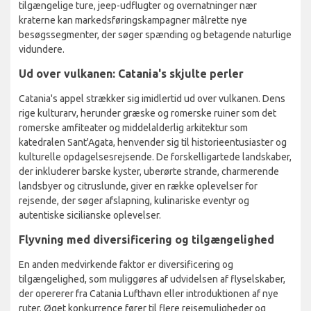
tilgængelige ture, jeep-udflugter og overnatninger nær
kraterne kan markedsføringskampagner målrette nye
besøgssegmenter, der søger spænding og betagende naturlige
vidundere.
Ud over vulkanen: Catania's skjulte perler
Catania's appel strækker sig imidlertid ud over vulkanen. Dens
rige kulturarv, herunder græske og romerske ruiner som det
romerske amfiteater og middelalderlig arkitektur som
katedralen Sant'Agata, henvender sig til historieentusiaster og
kulturelle opdagelsesrejsende. De forskelligartede landskaber,
der inkluderer barske kyster, uberørte strande, charmerende
landsbyer og citruslunde, giver en række oplevelser for
rejsende, der søger afslapning, kulinariske eventyr og
autentiske sicilianske oplevelser.
Flyvning med diversificering og tilgængelighed
En anden medvirkende faktor er diversificering og
tilgængelighed, som muliggøres af udvidelsen af flyselskaber,
der opererer fra Catania Lufthavn eller introduktionen af nye
ruter. Øget konkurrence fører til flere rejsemuligheder og