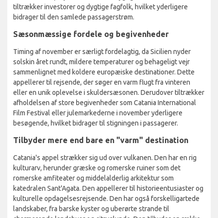
tiltrækker investorer og dygtige fagfolk, hvilket yderligere
bidrager til den samlede passagerstrøm.
Sæsonmæssige fordele og begivenheder
Timing af november er særligt fordelagtig, da Sicilien nyder
solskin året rundt, mildere temperaturer og behageligt vejr
sammenlignet med koldere europæiske destinationer. Dette
appellerer til rejsende, der søger en varm flugt fra vinteren
eller en unik oplevelse i skuldersæsonen. Derudover tiltrækker
afholdelsen af store begivenheder som Catania International
Film Festival eller julemarkederne i november yderligere
besøgende, hvilket bidrager til stigningen i passagerer.
Tilbyder mere end bare en "varm" destination
Catania's appel strækker sig ud over vulkanen. Den har en rig
kulturarv, herunder græske og romerske ruiner som det
romerske amfiteater og middelalderlig arkitektur som
katedralen Sant'Agata. Den appellerer til historieentusiaster og
kulturelle opdagelsesrejsende. Den har også forskelligartede
landskaber, fra barske kyster og uberørte strande til