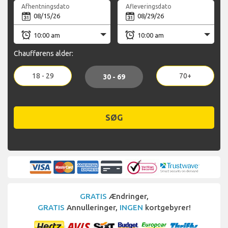
Afhentningsdato
Afleveringsdato
Chaufførens alder:
18 - 29
70+
30 - 69
SØG
GRATIS
Ændringer,
GRATIS
Annulleringer,
INGEN
kortgebyrer!