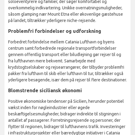
soloeventyrere og familier, der søger komfortabel og
overkommelig indkvartering. Unikke overnatningsmuligheder,
såsom glamping nær Mount Etna eller økovenlige gæstehuse
på landet, tiltrækker yderligere niche-rejsende.
Problemfri forbindelser og udforskning
Forbedret forbindelse mellem Catania Lufthavn og byens
centrum samt forbedrede regionale transportforbindelser
gennem offentlig transport eller biludlejning gør rejser til og
fra lufthavnen mere bekvemt. Samarbejde med
krydstogtselskaber og rejsearrangører, der tilbyder problemfri
pakker fra lufthavn til skib eller lufthavn til tur, tiltrækker også
yderligere besøgende, især dem på rejser til flere destinationer.
Blomstrende siciliansk økonomi
Positive økonomiske tendenser på Sicilien, herunder potentiel
vækst inden for nøgleindustrier eller øgede
beskæftigelsesmuligheder, bidrager indirekte til stigningen i
antallet af passagerer. Forretningsrejsende og personer, der
flytter til regionen, bidrager til lufthavnens trafik. Investeringer
i infrastrukturprojekter eller bæredygtige initiativer i Catania