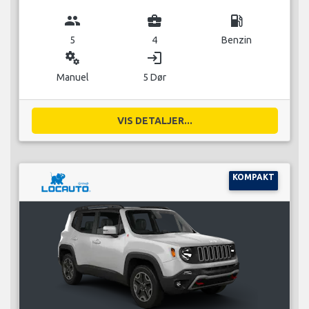
group
business_center
local_gas_station
5
4
Benzin
miscellaneous_services
login
Manuel
5 Dør
VIS DETALJER...
KOMPAKT