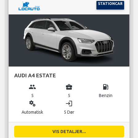
STATIONCAR
AUDI A4 ESTATE
group
business_center
local_gas_station
5
5
Benzin
miscellaneous_services
login
Automatisk
5 Dør
VIS DETALJER...