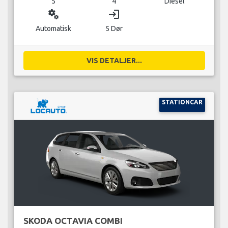
5
4
Diesel
miscellaneous_services
login
Automatisk
5 Dør
VIS DETALJER...
STATIONCAR
SKODA OCTAVIA COMBI