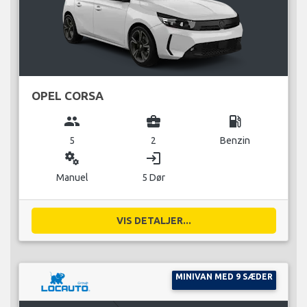
OPEL CORSA
group
business_center
local_gas_station
5
2
Benzin
miscellaneous_services
login
Manuel
5 Dør
VIS DETALJER...
MINIVAN MED 9 SÆDER