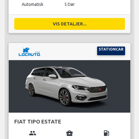
Automatisk
5 Dør
VIS DETALJER...
STATIONCAR
FIAT TIPO ESTATE
group
business_center
local_gas_station