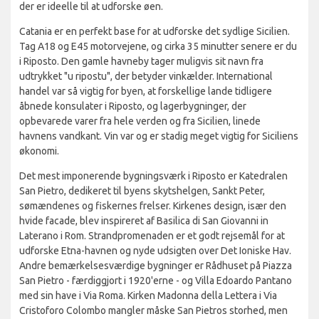
der er ideelle til at udforske øen.
Catania er en perfekt base for at udforske det sydlige Sicilien.
Tag A18 og E45 motorvejene, og cirka 35 minutter senere er du
i Riposto. Den gamle havneby tager muligvis sit navn fra
udtrykket "u ripostu", der betyder vinkælder. International
handel var så vigtig for byen, at forskellige lande tidligere
åbnede konsulater i Riposto, og lagerbygninger, der
opbevarede varer fra hele verden og fra Sicilien, linede
havnens vandkant. Vin var og er stadig meget vigtig for Siciliens
økonomi.
Det mest imponerende bygningsværk i Riposto er Katedralen
San Pietro, dedikeret til byens skytshelgen, Sankt Peter,
sømændenes og fiskernes frelser. Kirkenes design, især den
hvide facade, blev inspireret af Basilica di San Giovanni in
Laterano i Rom. Strandpromenaden er et godt rejsemål for at
udforske Etna-havnen og nyde udsigten over Det Ioniske Hav.
Andre bemærkelsesværdige bygninger er Rådhuset på Piazza
San Pietro - færdiggjort i 1920'erne - og Villa Edoardo Pantano
med sin have i Via Roma. Kirken Madonna della Lettera i Via
Cristoforo Colombo mangler måske San Pietros storhed, men