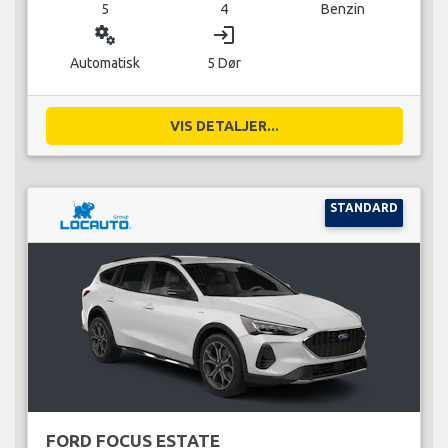
5
4
Benzin
miscellaneous_services
login
Automatisk
5 Dør
VIS DETALJER...
STANDARD
FORD FOCUS ESTATE