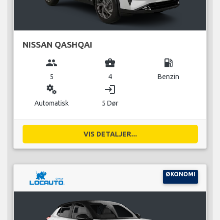
NISSAN QASHQAI
group
business_center
local_gas_station
5
4
Benzin
miscellaneous_services
login
Automatisk
5 Dør
VIS DETALJER...
ØKONOMI