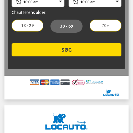
Chaufførens alder:
18 - 29
70+
30 - 69
SØG