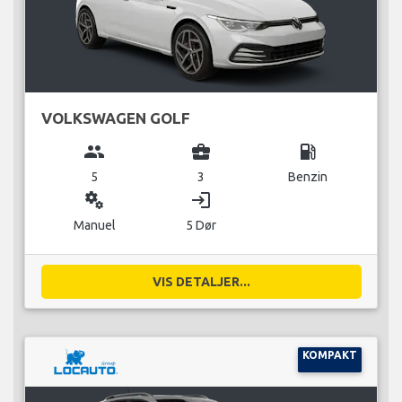
VOLKSWAGEN GOLF
group
business_center
local_gas_station
5
3
Benzin
miscellaneous_services
login
Manuel
5 Dør
VIS DETALJER...
KOMPAKT