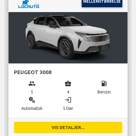
MELLEMSTØRRELSE
PEUGEOT 3008
group
business_center
local_gas_station
5
4
Benzin
miscellaneous_services
login
Automatisk
5 Dør
VIS DETALJER...