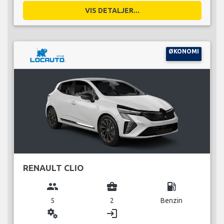
VIS DETALJER...
ØKONOMI
RENAULT CLIO
group
business_center
local_gas_station
5
2
Benzin
miscellaneous_services
login