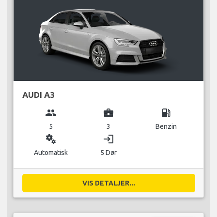
AUDI A3
group
business_center
local_gas_station
5
3
Benzin
miscellaneous_services
login
Automatisk
5 Dør
VIS DETALJER...