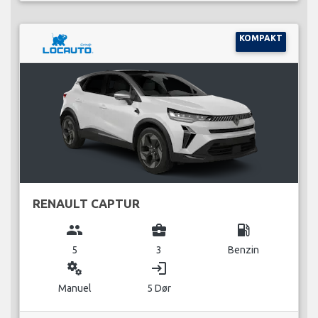
KOMPAKT
RENAULT CAPTUR
group
business_center
local_gas_station
5
3
Benzin
miscellaneous_services
login
Manuel
5 Dør