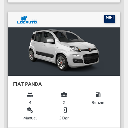
MINI
FIAT PANDA
group
business_center
local_gas_station
4
2
Benzin
miscellaneous_services
login
Manuel
5 Dør