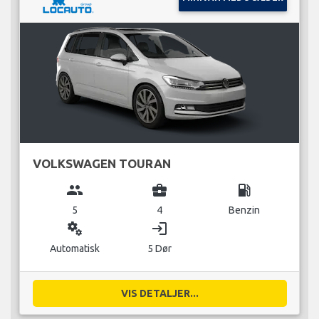
VOLKSWAGEN TOURAN
group
business_center
local_gas_station
5
4
Benzin
miscellaneous_services
login
Automatisk
5 Dør
VIS DETALJER...