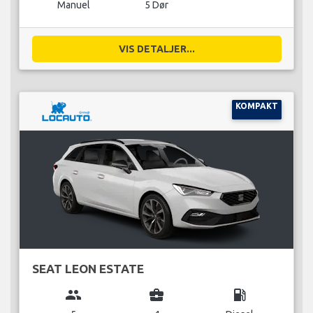
Manuel
5 Dør
VIS DETALJER...
KOMPAKT
SEAT LEON ESTATE
group
business_center
local_gas_station