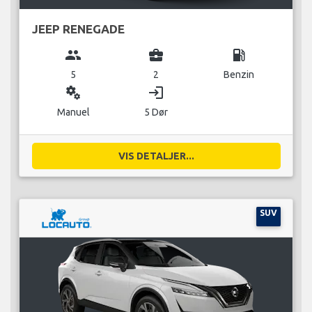
JEEP RENEGADE
group
business_center
local_gas_station
5
2
Benzin
miscellaneous_services
login
Manuel
5 Dør
VIS DETALJER...
SUV