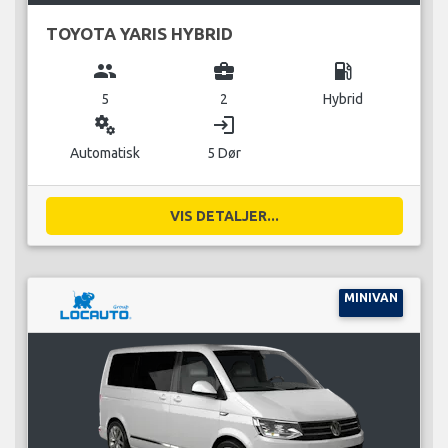
TOYOTA YARIS HYBRID
group
business_center
local_gas_station
5
2
Hybrid
miscellaneous_services
login
Automatisk
5 Dør
VIS DETALJER...
MINIVAN