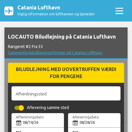
Catania Lufthavn
Vigtig information om lufthavnen og tjenester
LOCAUTO Biludlejning på Catania Lufthavn
Rangeret #2 Fra 33
Sammenlig biludlejningsfirmaer på Catania Lufthavn
BILUDLEJNING MED UOVERTRUFFEN VÆRDI
FOR PENGENE
Afhentningssted
Aflevering samme sted
Afhentningsdato
Afleveringsdato