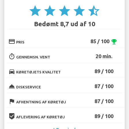
star
star
star
star
star_half
Bedømt 8,7 ud af 10
credit_card
85 / 100
emoji_events
PRIS
timer
20 min.
GENNEMSN. VENT
directions_car
89 / 100
KØRETØJETS KVALITET
room_service
87 / 100
DISKSERVICE
flag
87 / 100
AFHENTNING AF KØRETØJ
beenhere
89 / 100
AFLEVERING AF KØRETØJ