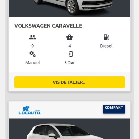
VOLKSWAGEN CARAVELLE
group
business_center
local_gas_station
9
4
Diesel
miscellaneous_services
login
Manuel
5 Dør
VIS DETALJER...
KOMPAKT