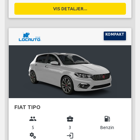
VIS DETALJER...
KOMPAKT
FIAT TIPO
group
business_center
local_gas_station
5
3
Benzin
miscellaneous_services
login