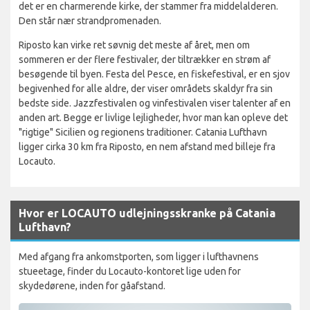
det er en charmerende kirke, der stammer fra middelalderen.
Den står nær strandpromenaden.
Riposto kan virke ret søvnig det meste af året, men om
sommeren er der flere festivaler, der tiltrækker en strøm af
besøgende til byen. Festa del Pesce, en fiskefestival, er en sjov
begivenhed for alle aldre, der viser områdets skaldyr fra sin
bedste side. Jazzfestivalen og vinfestivalen viser talenter af en
anden art. Begge er livlige lejligheder, hvor man kan opleve det
"rigtige" Sicilien og regionens traditioner. Catania Lufthavn
ligger cirka 30 km fra Riposto, en nem afstand med billeje fra
Locauto.
Hvor er LOCAUTO udlejningsskranke på Catania
Lufthavn?
Med afgang fra ankomstporten, som ligger i lufthavnens
stueetage, finder du Locauto-kontoret lige uden for
skydedørene, inden for gåafstand.