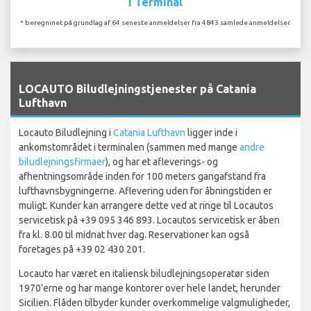
I Terminal
* beregninet på grundlag af 64 seneste anmeldelser fra 4843 samlede anmeldelser.
`
LOCAUTO Biludlejningstjenester på Catania
Lufthavn
Locauto Biludlejning i
Catania Lufthavn
ligger inde i
ankomstområdet i terminalen (sammen med mange
andre
biludlejningsfirmaer
), og har et afleverings- og
afhentningsområde inden for 100 meters gangafstand fra
lufthavnsbygningerne. Aflevering uden for åbningstiden er
muligt. Kunder kan arrangere dette ved at ringe til Locautos
servicetisk på +39 095 346 893. Locautos servicetisk er åben
fra kl. 8.00 til midnat hver dag. Reservationer kan også
foretages på +39 02 430 201.
Locauto har været en italiensk biludlejningsoperatør siden
1970'erne og har mange kontorer over hele landet, herunder
Sicilien. Flåden tilbyder kunder overkommelige valgmuligheder,