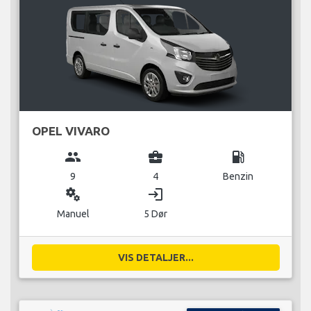
OPEL VIVARO
group
business_center
local_gas_station
9
4
Benzin
miscellaneous_services
login
Manuel
5 Dør
VIS DETALJER...