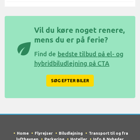
Vil du køre noget renere,
mens du er på ferie?
eco
Find de
bedste tilbud på el- og
hybridbiludlejning på CTA
SØG EFTER BILER
Home
Flyrejser
Biludlejning
Transport til og fra
lufthavnen
Parkering
Hoteller
Info & Nyheder