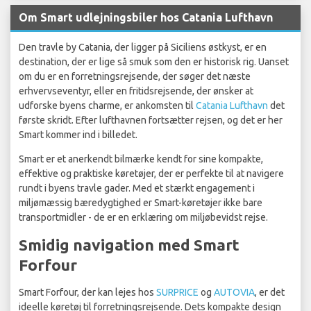
Om Smart udlejningsbiler hos Catania Lufthavn
Den travle by Catania, der ligger på Siciliens østkyst, er en
destination, der er lige så smuk som den er historisk rig. Uanset
om du er en forretningsrejsende, der søger det næste
erhvervseventyr, eller en fritidsrejsende, der ønsker at
udforske byens charme, er ankomsten til
Catania Lufthavn
det
første skridt. Efter lufthavnen fortsætter rejsen, og det er her
Smart kommer ind i billedet.
Smart er et anerkendt bilmærke kendt for sine kompakte,
effektive og praktiske køretøjer, der er perfekte til at navigere
rundt i byens travle gader. Med et stærkt engagement i
miljømæssig bæredygtighed er Smart-køretøjer ikke bare
transportmidler - de er en erklæring om miljøbevidst rejse.
Smidig navigation med Smart
Forfour
Smart Forfour, der kan lejes hos
SURPRICE
og
AUTOVIA
, er det
ideelle køretøj til forretningsrejsende. Dets kompakte design