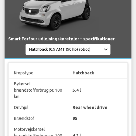
Smart Forfour udlejningskøretøjer – specifikationer
Kropstype
Hatchback
Bykørsel
brændstofforbrug pr. 100
5.4 l
km
Drivhjul
Rear wheel drive
Brændstof
95
Motorvejskørsel
brændstofforbrug pr. 100
4.2 l