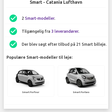
Smart - Catania Lufthavn
check_circle
2
Smart-modeller
.
check_circle
Tilgængelig fra
3 leverandører
.
check_circle
Der blev søgt efter tilbud på 21 Smart billeje.
Populære Smart-modeller til leje:
Smart Forfour
Smart Fortwo