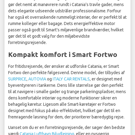
gør det nemt at manøvrere rundt i Catania's travle gader, mens
dets elegante udseende udstråler professionalisme. Forfour
har også et overraskende rummeligt interiør, der er perfekt til at
rumme kolleger eller bagage. Dets energieffektive motor
passer også godt til Smart's miljøvenlige brandværdier, hvilket
gør det til et godt valg for den miljøbevidste
forretningsrejsende.
Kompakt komfort i Smart Fortwo
For fritidsrejsende, der ønsker at udforske Catania, er Smart
Fortwo den perfekte følgesvend. Denne model, der tilbydes af
SURPRICE
,
AUTOVIA
og
ITALY CAR RENTALS
, er designet med
byeventyreren i tankerne. Dens lille størrelse gør den perfekt
til at navigere i smalle gader og trange parkeringspladser, mens
dens komfortable interiør og moderne funktioner sikrer en
behagelig køretur. Ligesom alle Smart-køretøjer er Fortwo
designet med fokus på øko-effektivitet, hvilket gør det til en
fremragende løsning for dem, der prioriterer bæredygtig rejse.
Uanset om du er en forretningsrejsende, der søger den bedste
værdi
Catania Lufthavn Biludlejning
, eller en nysgerrig