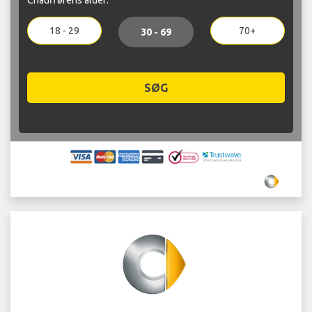
18 - 29
70+
30 - 69
SØG