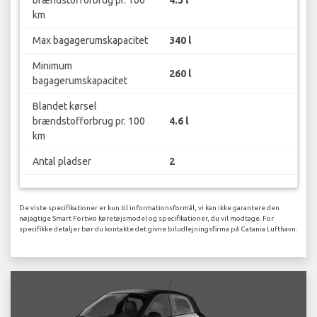
brændstofforbrug pr. 100
4.3 l
km
Max bagagerumskapacitet
340 l
Minimum
260 l
bagagerumskapacitet
Blandet kørsel
brændstofforbrug pr. 100
4.6 l
km
Antal pladser
2
De viste specifikationer er kun til informationsformål, vi kan ikke garantere den
nøjagtige Smart Fortwo køretøjsmodel og specifikationer, du vil modtage. For
specifikke detaljer bør du kontakte det givne biludlejningsfirma på Catania Lufthavn.