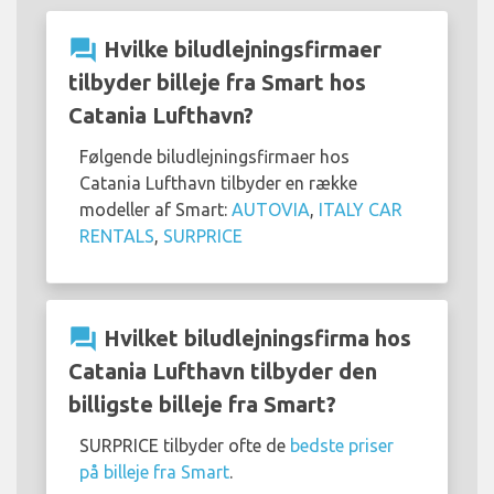
question_answer
Hvilke biludlejningsfirmaer
tilbyder billeje fra Smart hos
Catania Lufthavn?
Følgende biludlejningsfirmaer hos
Catania Lufthavn tilbyder en række
modeller af Smart:
AUTOVIA
,
ITALY CAR
RENTALS
,
SURPRICE
question_answer
Hvilket biludlejningsfirma hos
Catania Lufthavn tilbyder den
billigste billeje fra Smart?
SURPRICE tilbyder ofte de
bedste priser
på billeje fra Smart
.