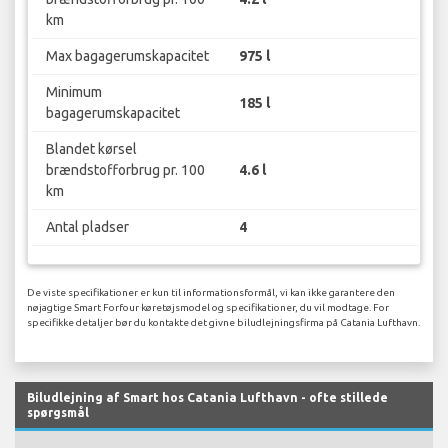
km
Max bagagerumskapacitet
975 l
Minimum
185 l
bagagerumskapacitet
Blandet kørsel
brændstofforbrug pr. 100
4.6 l
km
Antal pladser
4
De viste specifikationer er kun til informationsformål, vi kan ikke garantere den
nøjagtige Smart Forfour køretøjsmodel og specifikationer, du vil modtage. For
specifikke detaljer bør du kontakte det givne biludlejningsfirma på Catania Lufthavn.
Biludlejning af Smart hos Catania Lufthavn - ofte stillede
spørgsmål