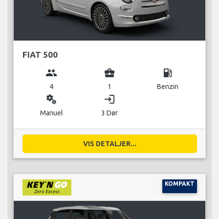
FIAT 500
group
business_center
local_gas_station
4
1
Benzin
miscellaneous_services
login
Manuel
3 Dør
VIS DETALJER...
KOMPAKT