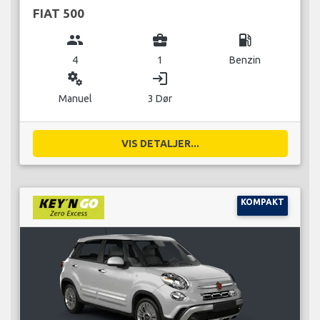
FIAT 500
group
business_center
local_gas_station
4
1
Benzin
miscellaneous_services
login
Manuel
3 Dør
VIS DETALJER...
KOMPAKT