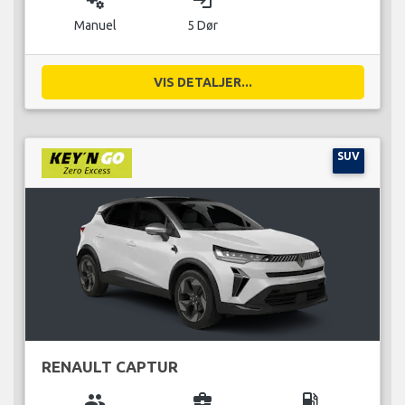
miscellaneous_services
login
Manuel
5 Dør
VIS DETALJER...
SUV
RENAULT CAPTUR
group
business_center
local_gas_station