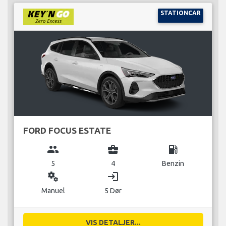
STATIONCAR
FORD FOCUS ESTATE
group
business_center
local_gas_station
5
4
Benzin
miscellaneous_services
login
Manuel
5 Dør
VIS DETALJER...