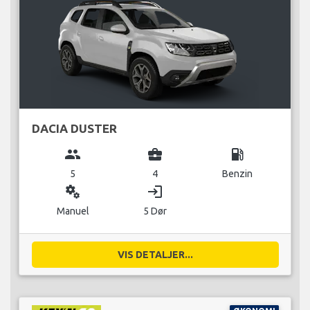
DACIA DUSTER
group
business_center
local_gas_station
5
4
Benzin
miscellaneous_services
login
Manuel
5 Dør
VIS DETALJER...