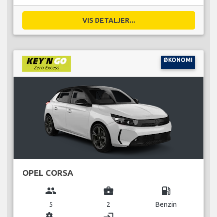
VIS DETALJER...
ØKONOMI
OPEL CORSA
group
business_center
local_gas_station
5
2
Benzin