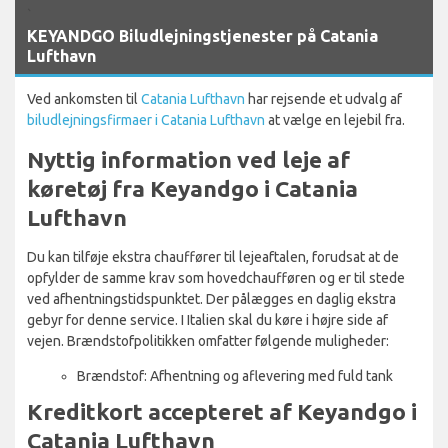
`
KEYANDGO Biludlejningstjenester på Catania
Lufthavn
Ved ankomsten til
Catania Lufthavn
har rejsende et udvalg af
biludlejningsfirmaer i Catania Lufthavn
at vælge en lejebil fra.
Nyttig information ved leje af
køretøj fra Keyandgo i Catania
Lufthavn
Du kan tilføje ekstra chauffører til lejeaftalen, forudsat at de
opfylder de samme krav som hovedchaufføren og er til stede
ved afhentningstidspunktet. Der pålægges en daglig ekstra
gebyr for denne service. I Italien skal du køre i højre side af
vejen. Brændstofpolitikken omfatter følgende muligheder:
Brændstof: Afhentning og aflevering med fuld tank
Kreditkort accepteret af Keyandgo i
Catania Lufthavn