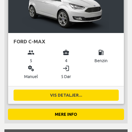
FORD C-MAX
group
business_center
local_gas_station
5
4
Benzin
miscellaneous_services
login
Manuel
5 Dør
VIS DETALJER...
MERE INFO