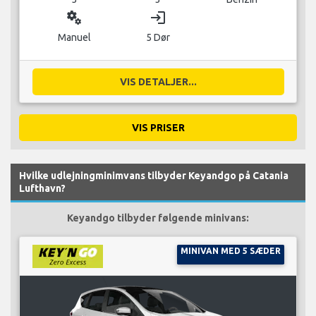
miscellaneous_services
login
Manuel
5 Dør
VIS DETALJER...
VIS PRISER
Hvilke udlejningminimvans tilbyder Keyandgo på Catania
Lufthavn?
Keyandgo tilbyder følgende minivans:
MINIVAN MED 5 SÆDER