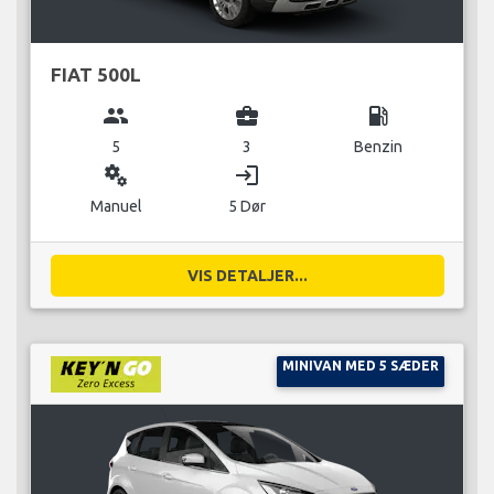
FIAT 500L
group
business_center
local_gas_station
5
3
Benzin
miscellaneous_services
login
Manuel
5 Dør
VIS DETALJER...
MINIVAN MED 5 SÆDER