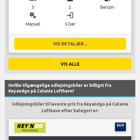
5
2
Benzin
miscellaneous_services
login
Manuel
5 Dør
VIS DETALJER...
VIS ALLE
Hvilke tilgængelige udlejningsbiler er billigst fra
Keyandgo på Catania Lufthavn?
Udlejningsbiler til laveste pris fra Keyandgo på Catania
Lufthavn efter kategori er:
SUV