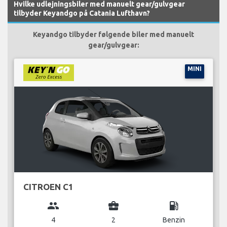
Hvilke udlejningsbiler med manuelt gear/gulvgear
tilbyder Keyandgo på Catania Lufthavn?
Keyandgo tilbyder følgende biler med manuelt
gear/gulvgear:
MINI
CITROEN C1
group
business_center
local_gas_station
4
2
Benzin