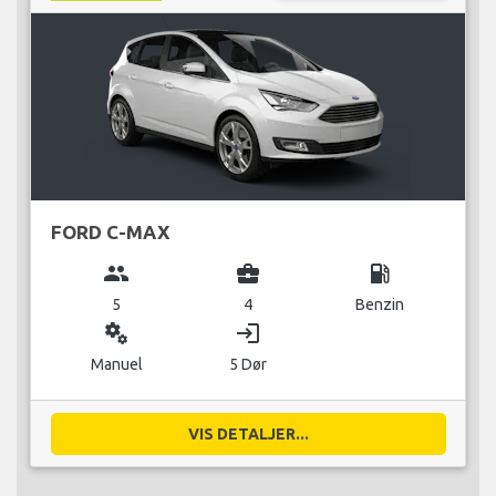
FORD C-MAX
group
business_center
local_gas_station
5
4
Benzin
miscellaneous_services
login
Manuel
5 Dør
VIS DETALJER...