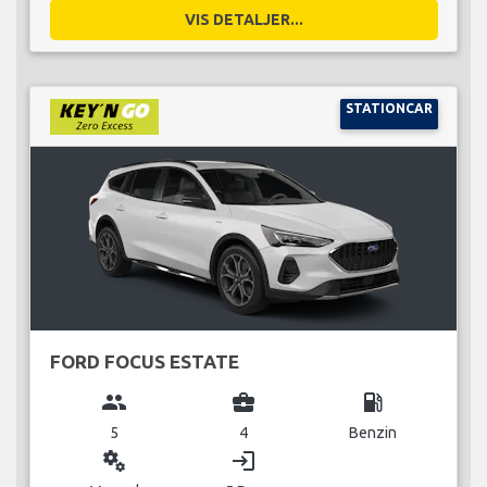
VIS DETALJER...
STATIONCAR
FORD FOCUS ESTATE
group
business_center
local_gas_station
5
4
Benzin
miscellaneous_services
login