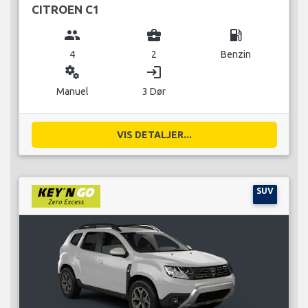
CITROEN C1
group
business_center
local_gas_station
4
2
Benzin
miscellaneous_services
login
Manuel
3 Dør
VIS DETALJER...
SUV