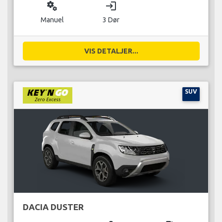
miscellaneous_services
login
Manuel
3 Dør
VIS DETALJER...
SUV
DACIA DUSTER