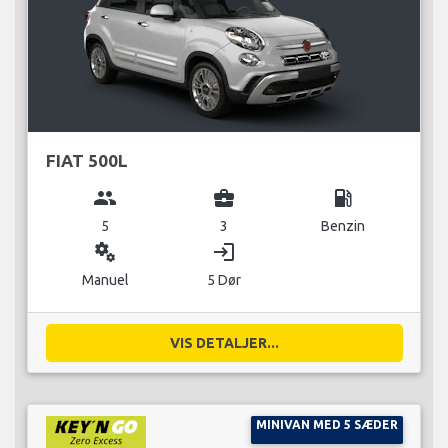
FIAT 500L
group
business_center
local_gas_station
5
3
Benzin
miscellaneous_services
login
Manuel
5 Dør
VIS DETALJER...
MINIVAN MED 5 SÆDER