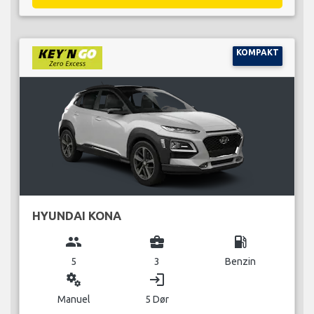
KOMPAKT
HYUNDAI KONA
group
business_center
local_gas_station
5
3
Benzin
miscellaneous_services
login
Manuel
5 Dør