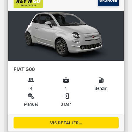
ØKONOMI
FIAT 500
group
business_center
local_gas_station
4
1
Benzin
miscellaneous_services
login
Manuel
3 Dør
VIS DETALJER...