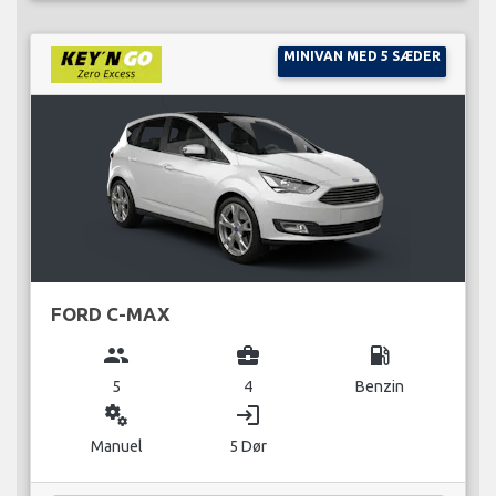
MINIVAN MED 5 SÆDER
FORD C-MAX
group
business_center
local_gas_station
5
4
Benzin
miscellaneous_services
login
Manuel
5 Dør