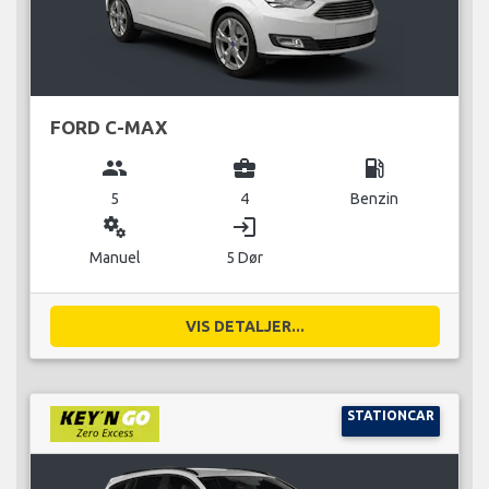
FORD C-MAX
group
business_center
local_gas_station
5
4
Benzin
miscellaneous_services
login
Manuel
5 Dør
VIS DETALJER...
STATIONCAR