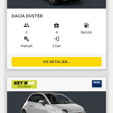
DACIA DUSTER
group
business_center
local_gas_station
5
4
Benzin
miscellaneous_services
login
Manuel
5 Dør
VIS DETALJER...
MINI