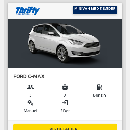
MINIVAN MED 5 SÆDER
FORD C-MAX
group
business_center
local_gas_station
5
3
Benzin
miscellaneous_services
login
Manuel
5 Dør
VIS DETALJER...