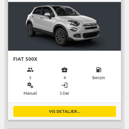
FIAT 500X
group
business_center
local_gas_station
5
4
Benzin
miscellaneous_services
login
Manuel
5 Dør
VIS DETALJER...