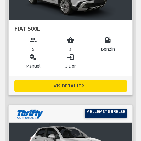
FIAT 500L
group
business_center
local_gas_station
5
3
Benzin
miscellaneous_services
login
Manuel
5 Dør
VIS DETALJER...
MELLEMSTØRRELSE