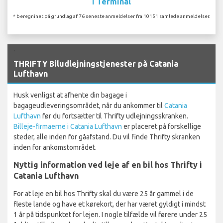
I Terminal
* beregninet på grundlag af 76 seneste anmeldelser fra 10151 samlede anmeldelser.
`
THRIFTY Biludlejningstjenester på Catania
Lufthavn
Husk venligst at afhente din bagage i
bagageudleveringsområdet, når du ankommer til
Catania
Lufthavn
før du fortsætter til Thrifty udlejningsskranken.
Billeje-firmaerne i Catania Lufthavn
er placeret på forskellige
steder, alle inden for gåafstand. Du vil finde Thrifty skranken
inden for ankomstområdet.
Nyttig information ved leje af en bil hos Thrifty i
Catania Lufthavn
For at leje en bil hos Thrifty skal du være 25 år gammel i de
fleste lande og have et kørekort, der har været gyldigt i mindst
1 år på tidspunktet for lejen. I nogle tilfælde vil førere under 25