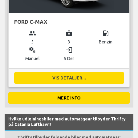
FORD C-MAX
group
business_center
local_gas_station
5
3
Benzin
miscellaneous_services
login
Manuel
5 Dør
VIS DETALJER...
MERE INFO
Hvilke udlejningsbiler med automatgear tilbyder Thrifty
på Catania Lufthavn?
Thrifty tilbyder følgende biler med automatgear: