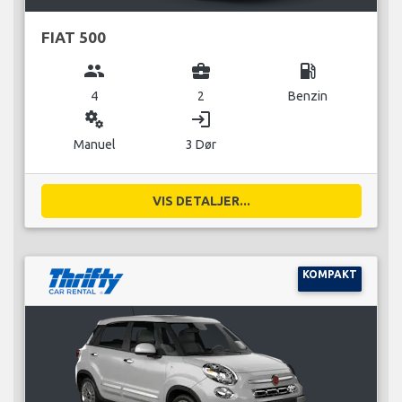
FIAT 500
group
business_center
local_gas_station
4
2
Benzin
miscellaneous_services
login
Manuel
3 Dør
VIS DETALJER...
KOMPAKT