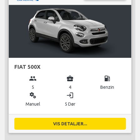
FIAT 500X
group
business_center
local_gas_station
5
4
Benzin
miscellaneous_services
login
Manuel
5 Dør
VIS DETALJER...