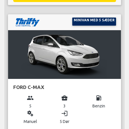
MINIVAN MED 5 SÆDER
FORD C-MAX
group
business_center
local_gas_station
5
3
Benzin
miscellaneous_services
login
Manuel
5 Dør