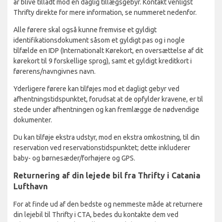
år blive tilladt mod en daglig tillægsgebyr. Kontakt venligst
Thrifty direkte for mere information, se nummeret nedenfor.
Alle førere skal også kunne fremvise et gyldigt
identifikationsdokument såsom et gyldigt pas og i nogle
tilfælde en IDP (Internationalt Kørekort, en oversættelse af dit
kørekort til 9 forskellige sprog), samt et gyldigt kreditkort i
førerens/navngivnes navn.
Yderligere førere kan tilføjes mod et dagligt gebyr ved
afhentningstidspunktet, forudsat at de opfylder kravene, er til
stede under afhentningen og kan fremlægge de nødvendige
dokumenter.
Du kan tilføje ekstra udstyr, mod en ekstra omkostning, til din
reservation ved reservationstidspunktet; dette inkluderer
baby- og børnesæder/forhøjere og GPS.
Returnering af din lejede bil fra Thrifty i Catania
Lufthavn
For at finde ud af den bedste og nemmeste måde at returnere
din lejebil til Thrifty i CTA, bedes du kontakte dem ved