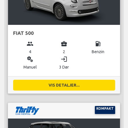
FIAT 500
group
business_center
local_gas_station
4
2
Benzin
miscellaneous_services
login
Manuel
3 Dør
VIS DETALJER...
KOMPAKT