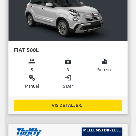
FIAT 500L
group
business_center
local_gas_station
5
3
Benzin
miscellaneous_services
login
Manuel
5 Dør
VIS DETALJER...
MELLEMSTØRRELSE