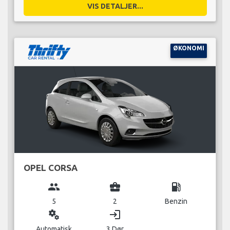
VIS DETALJER...
ØKONOMI
OPEL CORSA
group
business_center
local_gas_station
5
2
Benzin
miscellaneous_services
login
Automatisk
3 Dør