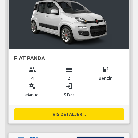
FIAT PANDA
group
business_center
local_gas_station
4
2
Benzin
miscellaneous_services
login
Manuel
5 Dør
VIS DETALJER...