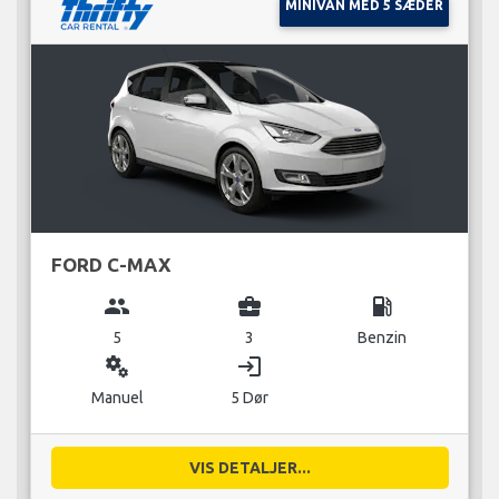
MINIVAN MED 5 SÆDER
FORD C-MAX
group
business_center
local_gas_station
5
3
Benzin
miscellaneous_services
login
Manuel
5 Dør
VIS DETALJER...