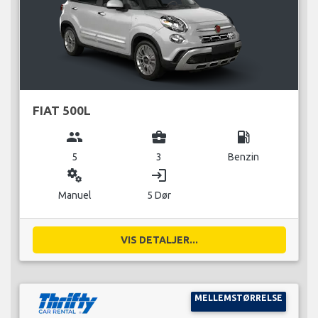
FIAT 500L
group
business_center
local_gas_station
5
3
Benzin
miscellaneous_services
login
Manuel
5 Dør
VIS DETALJER...
MELLEMSTØRRELSE