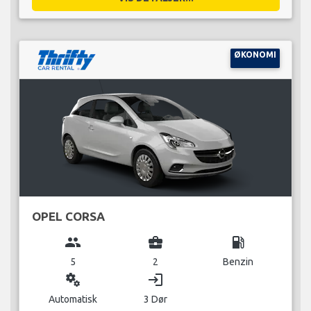
ØKONOMI
OPEL CORSA
group
business_center
local_gas_station
5
2
Benzin
miscellaneous_services
login
Automatisk
3 Dør