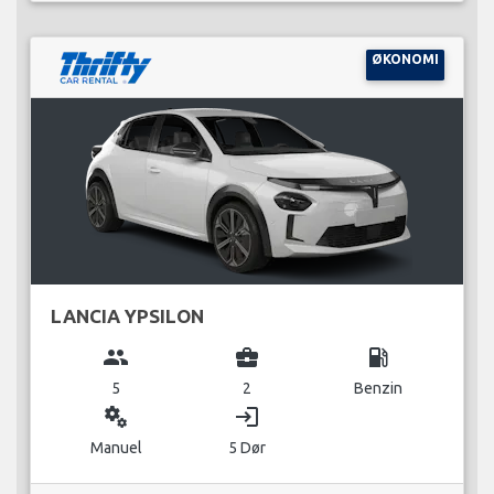
ØKONOMI
LANCIA YPSILON
group
business_center
local_gas_station
5
2
Benzin
miscellaneous_services
login
Manuel
5 Dør