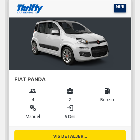
MINI
FIAT PANDA
group
business_center
local_gas_station
4
2
Benzin
miscellaneous_services
login
Manuel
5 Dør
VIS DETALJER...