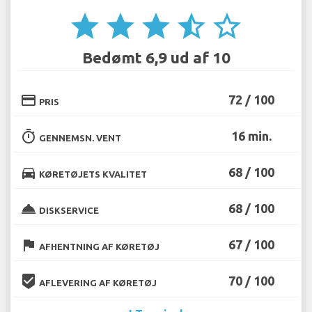
star
star
star
star_half
star_border
Bedømt 6,9 ud af 10
credit_card
72 / 100
PRIS
timer
16 min.
GENNEMSN. VENT
directions_car
68 / 100
KØRETØJETS KVALITET
room_service
68 / 100
DISKSERVICE
flag
67 / 100
AFHENTNING AF KØRETØJ
beenhere
70 / 100
AFLEVERING AF KØRETØJ