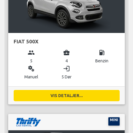
FIAT 500X
group
business_center
local_gas_station
5
4
Benzin
miscellaneous_services
login
Manuel
5 Dør
VIS DETALJER...
MINI