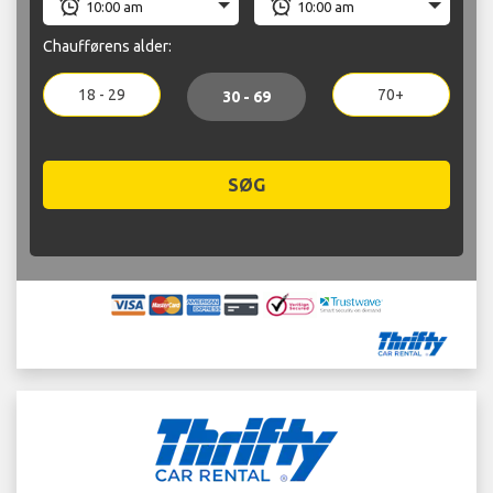
Chaufførens alder:
18 - 29
70+
30 - 69
SØG