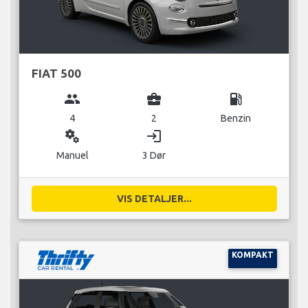
FIAT 500
group
business_center
local_gas_station
4
2
Benzin
miscellaneous_services
login
Manuel
3 Dør
VIS DETALJER...
KOMPAKT