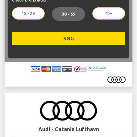
18 - 29
70+
30 - 69
SØG
Audi - Catania Lufthavn