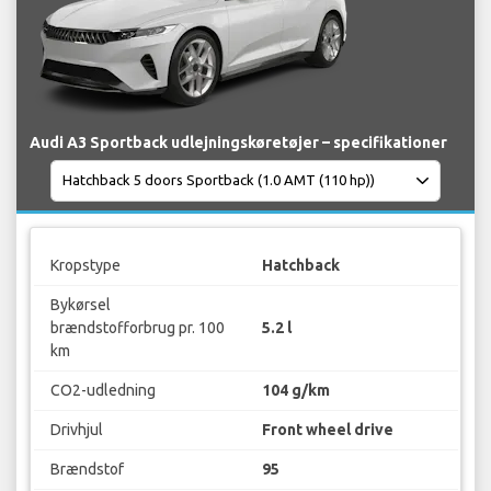
Audi A3 Sportback udlejningskøretøjer – specifikationer
Kropstype
Hatchback
Bykørsel
brændstofforbrug pr. 100
5.2 l
km
CO2-udledning
104 g/km
Drivhjul
Front wheel drive
Brændstof
95