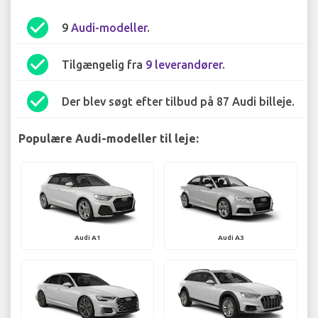
check_circle
9
Audi-modeller
.
check_circle
Tilgængelig fra
9 leverandører
.
check_circle
Der blev søgt efter tilbud på 87 Audi billeje.
Populære Audi-modeller til leje:
Audi A1
Audi A3