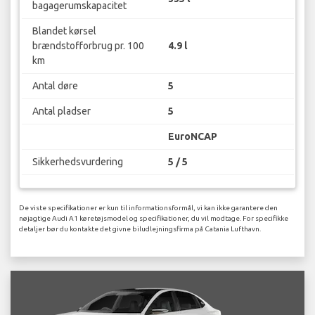
bagagerumskapacitet
Blandet kørsel
brændstofforbrug pr. 100
4.9 l
km
Antal døre
5
Antal pladser
5
EuroNCAP
Sikkerhedsvurdering
5 / 5
De viste specifikationer er kun til informationsformål, vi kan ikke garantere den
nøjagtige Audi A1 køretøjsmodel og specifikationer, du vil modtage. For specifikke
detaljer bør du kontakte det givne biludlejningsfirma på Catania Lufthavn.