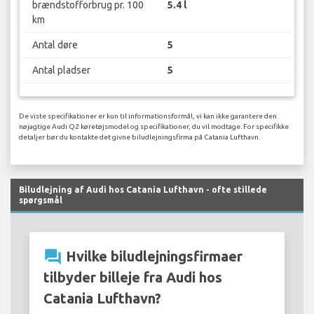
brændstofforbrug pr. 100
5.4 l
km
Antal døre
5
Antal pladser
5
De viste specifikationer er kun til informationsformål, vi kan ikke garantere den
nøjagtige Audi Q2 køretøjsmodel og specifikationer, du vil modtage. For specifikke
detaljer bør du kontakte det givne biludlejningsfirma på Catania Lufthavn.
Biludlejning af Audi hos Catania Lufthavn - ofte stillede
spørgsmål
question_answer
Hvilke biludlejningsfirmaer
tilbyder billeje fra Audi hos
Catania Lufthavn?