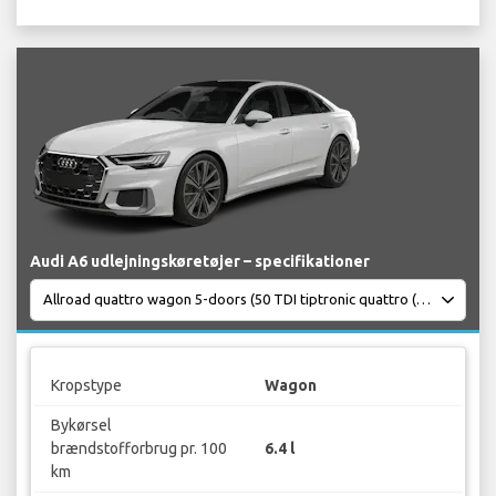
Audi A6 udlejningskøretøjer – specifikationer
Kropstype
Wagon
Bykørsel
brændstofforbrug pr. 100
6.4 l
km