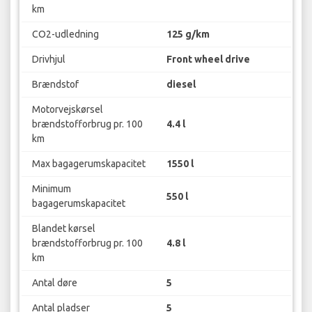
km
CO2-udledning
125 g/km
Drivhjul
Front wheel drive
Brændstof
diesel
Motorvejskørsel
brændstofforbrug pr. 100
4.4 l
km
Max bagagerumskapacitet
1550 l
Minimum
550 l
bagagerumskapacitet
Blandet kørsel
brændstofforbrug pr. 100
4.8 l
km
Antal døre
5
Antal pladser
5