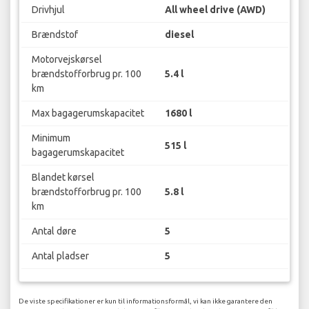
Drivhjul
All wheel drive (AWD)
Brændstof
diesel
Motorvejskørsel
brændstofforbrug pr. 100
5.4 l
km
Max bagagerumskapacitet
1680 l
Minimum
515 l
bagagerumskapacitet
Blandet kørsel
brændstofforbrug pr. 100
5.8 l
km
Antal døre
5
Antal pladser
5
De viste specifikationer er kun til informationsformål, vi kan ikke garantere den