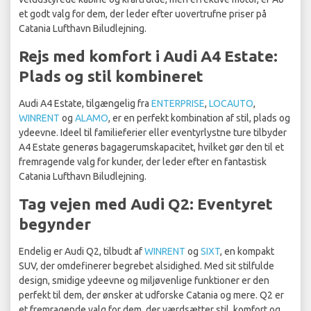
et godt valg for dem, der leder efter uovertrufne priser på
Catania Lufthavn Biludlejning.
Rejs med komfort i Audi A4 Estate:
Plads og stil kombineret
Audi A4 Estate, tilgængelig fra
ENTERPRISE
,
LOCAUTO
,
WINRENT
og
ALAMO
, er en perfekt kombination af stil, plads og
ydeevne. Ideel til familieferier eller eventyrlystne ture tilbyder
A4 Estate generøs bagagerumskapacitet, hvilket gør den til et
fremragende valg for kunder, der leder efter en fantastisk
Catania Lufthavn Biludlejning.
Tag vejen med Audi Q2: Eventyret
begynder
Endelig er Audi Q2, tilbudt af
WINRENT
og
SIXT
, en kompakt
SUV, der omdefinerer begrebet alsidighed. Med sit stilfulde
design, smidige ydeevne og miljøvenlige funktioner er den
perfekt til dem, der ønsker at udforske Catania og mere. Q2 er
et fremragende valg for dem, der værdsætter stil, komfort og