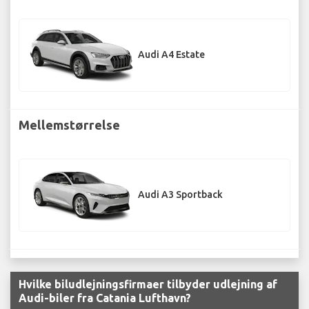
Audi A4 Estate
Mellemstørrelse
Audi A3 Sportback
Hvilke biludlejningsfirmaer tilbyder udlejning af
Audi-biler fra Catania Lufthavn?