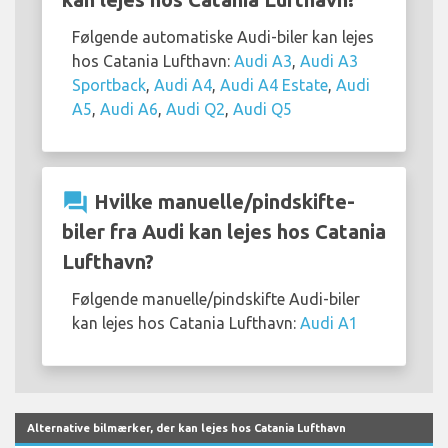
Følgende automatiske Audi-biler kan lejes
hos Catania Lufthavn:
Audi A3
,
Audi A3
Sportback
,
Audi A4
,
Audi A4 Estate
,
Audi
A5
,
Audi A6
,
Audi Q2
,
Audi Q5
question_answer
Hvilke manuelle/pindskifte-
biler fra Audi kan lejes hos Catania
Lufthavn?
Følgende manuelle/pindskifte Audi-biler
kan lejes hos Catania Lufthavn:
Audi A1
Alternative bilmærker, der kan lejes hos Catania Lufthavn