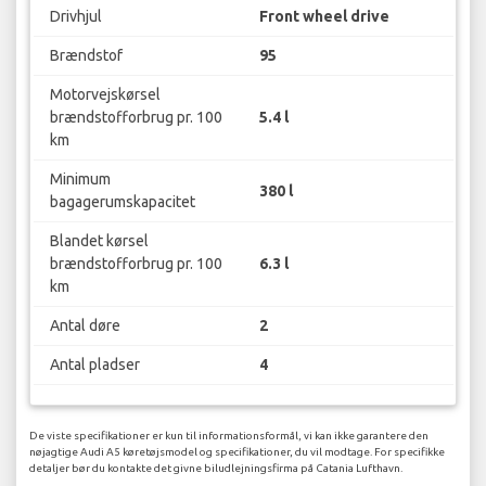
Drivhjul
Front wheel drive
Brændstof
95
Motorvejskørsel
brændstofforbrug pr. 100
5.4 l
km
Minimum
380 l
bagagerumskapacitet
Blandet kørsel
brændstofforbrug pr. 100
6.3 l
km
Antal døre
2
Antal pladser
4
De viste specifikationer er kun til informationsformål, vi kan ikke garantere den
nøjagtige Audi A5 køretøjsmodel og specifikationer, du vil modtage. For specifikke
detaljer bør du kontakte det givne biludlejningsfirma på Catania Lufthavn.