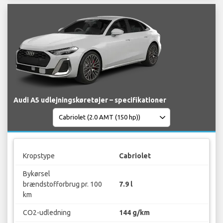
Audi A5 udlejningskøretøjer – specifikationer
Kropstype
Cabriolet
Bykørsel
brændstofforbrug pr. 100
7.9 l
km
CO2-udledning
144 g/km