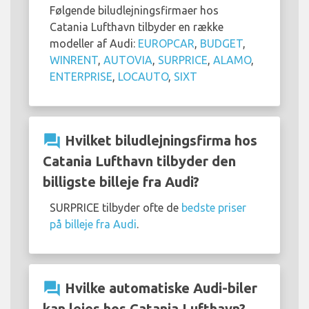
Følgende biludlejningsfirmaer hos
Catania Lufthavn tilbyder en række
modeller af Audi:
EUROPCAR
,
BUDGET
,
WINRENT
,
AUTOVIA
,
SURPRICE
,
ALAMO
,
ENTERPRISE
,
LOCAUTO
,
SIXT
question_answer
Hvilket biludlejningsfirma hos
Catania Lufthavn tilbyder den
billigste billeje fra Audi?
SURPRICE tilbyder ofte de
bedste priser
på billeje fra Audi
.
question_answer
Hvilke automatiske Audi-biler
kan lejes hos Catania Lufthavn?