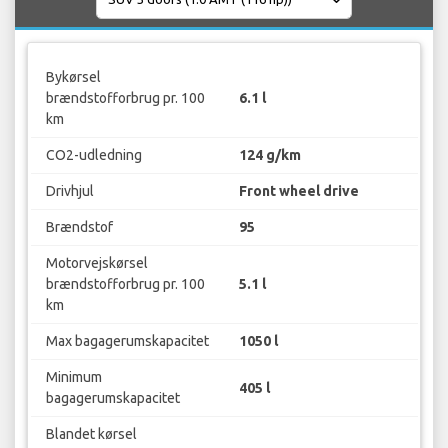
Bykørsel
brændstofforbrug pr. 100
6.1 l
km
CO2-udledning
124 g/km
Drivhjul
Front wheel drive
Brændstof
95
Motorvejskørsel
brændstofforbrug pr. 100
5.1 l
km
Max bagagerumskapacitet
1050 l
Minimum
405 l
bagagerumskapacitet
Blandet kørsel