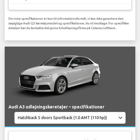
De viste specifikationer er kun til informationsformål, vi kan ikke garantere den
nøjagtige Audi Q5 køretøjsmodel og specifikationer, du vil modtage. For specifikke
detaljer bør du kontakte det givne biludlejningsfirma på Catania Lufthavn.
Audi A3 udlejningskøretøjer – specifikationer