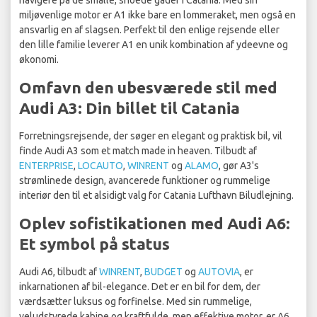
navigere på de smalle, snoede gader i Catania. Med sin
miljøvenlige motor er A1 ikke bare en lommeraket, men også en
ansvarlig en af slagsen. Perfekt til den enlige rejsende eller
den lille familie leverer A1 en unik kombination af ydeevne og
økonomi.
Omfavn den ubesværede stil med
Audi A3: Din billet til Catania
Forretningsrejsende, der søger en elegant og praktisk bil, vil
finde Audi A3 som et match made in heaven. Tilbudt af
ENTERPRISE
,
LOCAUTO
,
WINRENT
og
ALAMO
, gør A3's
strømlinede design, avancerede funktioner og rummelige
interiør den til et alsidigt valg for Catania Lufthavn Biludlejning.
Oplev sofistikationen med Audi A6:
Et symbol på status
Audi A6, tilbudt af
WINRENT
,
BUDGET
og
AUTOVIA
, er
inkarnationen af bil-elegance. Det er en bil for dem, der
værdsætter luksus og forfinelse. Med sin rummelige,
veludstyrede kabine og kraftfulde, men effektive motor, er A6