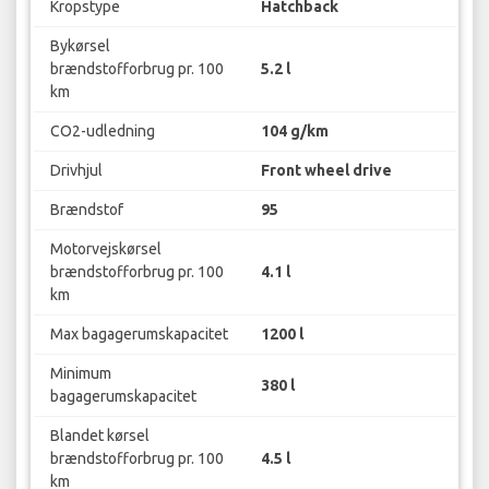
Kropstype
Hatchback
Bykørsel
brændstofforbrug pr. 100
5.2 l
km
CO2-udledning
104 g/km
Drivhjul
Front wheel drive
Brændstof
95
Motorvejskørsel
brændstofforbrug pr. 100
4.1 l
km
Max bagagerumskapacitet
1200 l
Minimum
380 l
bagagerumskapacitet
Blandet kørsel
brændstofforbrug pr. 100
4.5 l
km