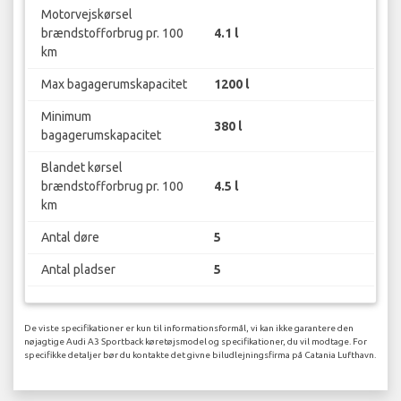
Motorvejskørsel
brændstofforbrug pr. 100
4.1 l
km
Max bagagerumskapacitet
1200 l
Minimum
380 l
bagagerumskapacitet
Blandet kørsel
brændstofforbrug pr. 100
4.5 l
km
Antal døre
5
Antal pladser
5
De viste specifikationer er kun til informationsformål, vi kan ikke garantere den
nøjagtige Audi A3 Sportback køretøjsmodel og specifikationer, du vil modtage. For
specifikke detaljer bør du kontakte det givne biludlejningsfirma på Catania Lufthavn.