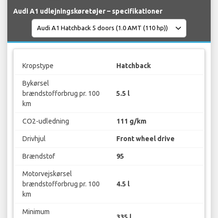
Audi A1 udlejningskøretøjer – specifikationer
Kropstype
Hatchback
Bykørsel
brændstofforbrug pr. 100
5.5 l
km
CO2-udledning
111 g/km
Drivhjul
Front wheel drive
Brændstof
95
Motorvejskørsel
brændstofforbrug pr. 100
4.5 l
km
Minimum
335 l