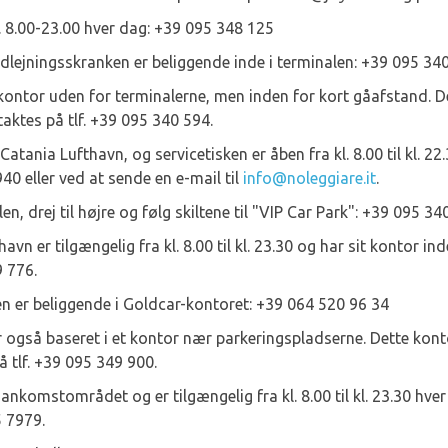
. 8.00-23.00 hver dag: +39 095 348 125
dlejningsskranken er beliggende inde i terminalen: +39 095 34
kontor uden for terminalerne, men inden for kort gåafstand. Dett
ktes på tlf. +39 095 340 594.
Catania Lufthavn, og servicetisken er åben fra kl. 8.00 til kl. 2
0 eller ved at sende en e-mail til
info@noleggiare.it
.
en, drej til højre og følg skiltene til "VIP Car Park": +39 095 34
havn er tilgængelig fra kl. 8.00 til kl. 23.30 og har sit kontor in
9 776.
 er beliggende i Goldcar-kontoret: +39 064 520 96 34
 også baseret i et kontor nær parkeringspladserne. Dette kontor
 tlf. +39 095 349 900.
 ankomstområdet og er tilgængelig fra kl. 8.00 til kl. 23.30 hver
5 7979.