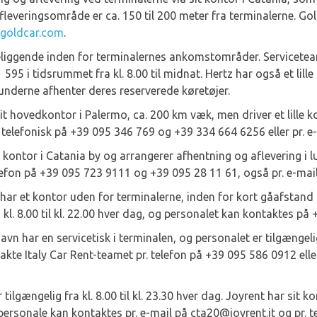
fleveringsområde er ca. 150 til 200 meter fra terminalerne. G
goldcar.com
.
liggende inden for terminalernes ankomstområder. Servicetea
 595 i tidsrummet fra kl. 8.00 til midnat. Hertz har også et lil
underne afhenter deres reserverede køretøjer.
it hovedkontor i Palermo, ca. 200 km væk, men driver et lille k
telefonisk på +39 095 346 769 og +39 334 664 6256 eller pr. e
kontor i Catania by og arrangerer afhentning og aflevering i 
lefon på +39 095 723 9111 og +39 095 28 11 61, også pr. e-mai
har et kontor uden for terminalerne, inden for kort gåafstand
a kl. 8.00 til kl. 22.00 hver dag, og personalet kan kontaktes på
vn har en servicetisk i terminalen, og personalet er tilgængeligt 
kte Italy Car Rent-teamet pr. telefon på +39 095 586 0912 eller
 tilgængelig fra kl. 8.00 til kl. 23.30 hver dag. Joyrent har sit 
personale kan kontaktes pr. e-mail på cta20@joyrent.it og pr. 