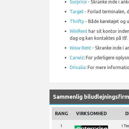
Surprice
- Skranke inde i an
Target
- Forlad terminalen, d
Thrifty
- Både køretøjet og u
WinRent
har sit kontor inden 
dag og kan kontaktes på tlf.
Wow Rent
- Skranke inde i 
Carwiz
: For yderligere oply
Drivalia
: For mere informati
Sammenlig biludlejningsfir
RANG
VIRKSOMHED
D
1
I Te