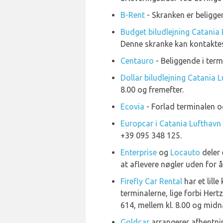
B-Rent
- Skranken er beligg
Budget biludlejning Catania
Denne skranke kan kontaktes
Centauro
- Beliggende i term
Dollar biludlejning Catania 
8.00 og fremefter.
Ecovia
- Forlad terminalen og
Europcar i Catania Lufthavn
+39 095 348 125.
Enterprise
og
Locauto
deler 
at aflevere nøgler uden for 
Firefly Car Rental
har et lill
terminalerne, lige forbi Her
614, mellem kl. 8.00 og midn
Goldcar
arrangerer afhentnin