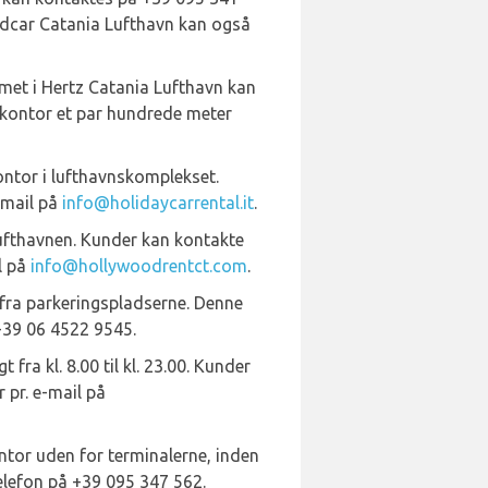
oldcar Catania Lufthavn kan også
met i Hertz Catania Lufthavn kan
le kontor et par hundrede meter
ontor i lufthavnskomplekset.
-mail på
info@holidaycarrental.it
.
lufthavnen. Kunder kan kontakte
l på
info@hollywoodrentct.com
.
 fra parkeringspladserne. Denne
 +39 06 4522 9545.
fra kl. 8.00 til kl. 23.00. Kunder
 pr. e-mail på
kontor uden for terminalerne, inden
telefon på +39 095 347 562.