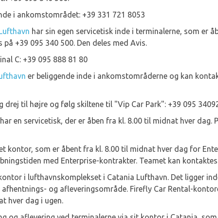
ende i ankomstområdet: +39 331 721 8053
 Lufthavn
har sin egen servicetisk inde i terminalerne, som er åbe
 på +39 095 340 500. Den deles med Avis.
inal C: +39 095 888 81 80
Lufthavn
er beliggende inde i ankomstområderne og kan kontakt
 drej til højre og følg skiltene til "Vip Car Park": +39 095 3409
har en servicetisk, der er åben fra kl. 8.00 til midnat hver dag. 
et kontor, som er åbent fra kl. 8.00 til midnat hver dag for Ent
åbningstiden med Enterprise-kontrakter. Teamet kan kontaktes 
e kontor i lufthavnskomplekset i Catania Lufthavn. Det ligger in
tz afhentnings- og afleveringsområde. Firefly Car Rental-kont
at hver dag i ugen.
g og aflevering ved terminalerne via sit kontor i Catania, so