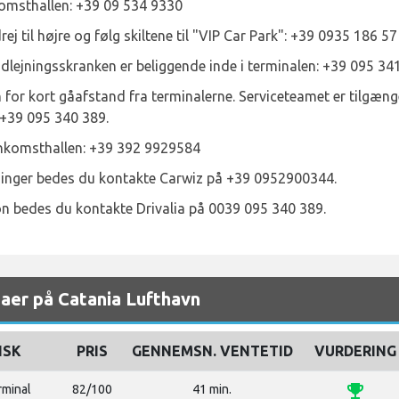
komsthallen: +39 09 534 9330
rej til højre og følg skiltene til "VIP Car Park": +39 0935 186 57
dlejningsskranken er beliggende inde i terminalen: +39 095 34
for kort gåafstand fra terminalerne. Serviceteamet er tilgængelig
 +39 095 340 389.
ankomsthallen: +39 392 9929584
sninger bedes du kontakte Carwiz på +39 0952900344.
on bedes du kontakte Drivalia på 0039 095 340 389.
maer på Catania Lufthavn
ISK
PRIS
GENNEMSN. VENTETID
VURDERING
emoji_events
rminal
82/100
41 min.