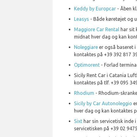
Keddy by Europcar
- Åben kl
Leasys
- Både køretøjet og u
Maggiore Car Rental
har sit 
midnat hver dag og kan konta
Noleggiare
er også baseret i 
kontaktes på +39 392 817 394
Optimorent
- Forlad terminal
Sicily Rent Car i Catania Luft
kontaktes på tlf. +39 095 34
Rhodium
- Rhodium-skranken
Sicily by Car Autonoleggio
er
hver dag og kan kontaktes på
Sixt
har sin servicetisk inde i
servicetisken på +39 02 947