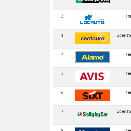
2
I Te
3
Uden fo
4
I Te
5
I Te
6
I Te
7
Uden fo
8
I Te