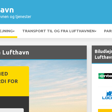
havn
vnen og tjenester
EJNING
TRANSPORT TIL OG FRA LUFTHAVNEN
PAR
Biludle
a Lufthavn
Lufthav
MED
DI FOR