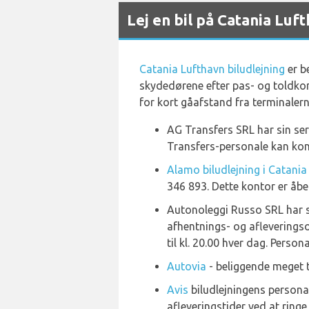
Lej en bil på Catania Luf
Catania Lufthavn biludlejning
er b
skydedørene efter pas- og toldkont
for kort gåafstand fra terminaler
AG Transfers SRL har sin servi
Transfers-personale kan kont
Alamo biludlejning i Catania
346 893. Dette kontor er åben
Autonoleggi Russo SRL har s
afhentnings- og afleveringso
til kl. 20.00 hver dag. Perso
Autovia
- beliggende meget 
Avis
biludlejningens personal
afleveringstider ved at ringe