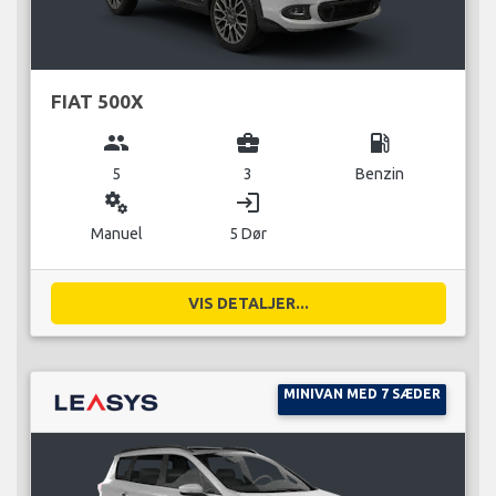
FIAT 500X
group
business_center
local_gas_station
5
3
Benzin
miscellaneous_services
login
Manuel
5 Dør
VIS DETALJER...
MINIVAN MED 7 SÆDER