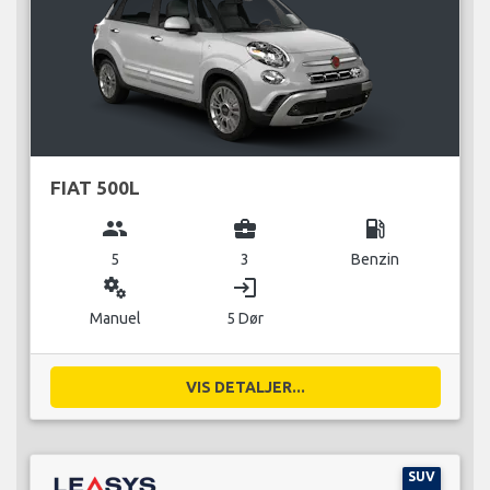
FIAT 500L
group
business_center
local_gas_station
5
3
Benzin
miscellaneous_services
login
Manuel
5 Dør
VIS DETALJER...
SUV