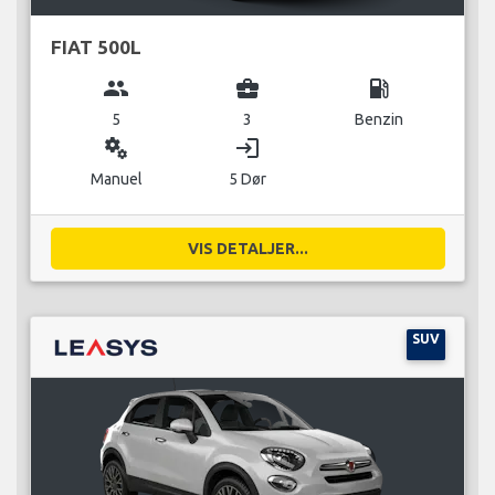
FIAT 500L
group
business_center
local_gas_station
5
3
Benzin
miscellaneous_services
login
Manuel
5 Dør
VIS DETALJER...
SUV