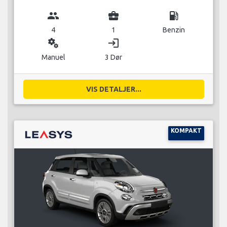
group
business_center
local_gas_station
4
1
Benzin
miscellaneous_services
login
Manuel
3 Dør
VIS DETALJER...
KOMPAKT