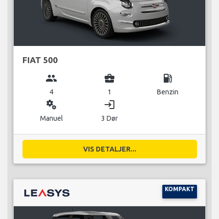
FIAT 500
group
business_center
local_gas_station
4
1
Benzin
miscellaneous_services
login
Manuel
3 Dør
VIS DETALJER...
KOMPAKT