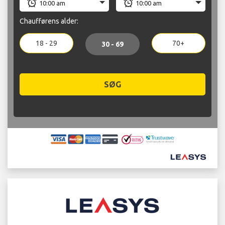
Chaufførens alder:
18 - 29
70+
30 - 69
SØG