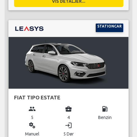
VIS DETALJER...
STATIONCAR
FIAT TIPO ESTATE
group
business_center
local_gas_station
5
4
Benzin
miscellaneous_services
login
Manuel
5 Dør