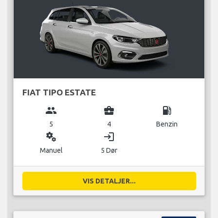
FIAT TIPO ESTATE
group
business_center
local_gas_station
5
4
Benzin
miscellaneous_services
login
Manuel
5 Dør
VIS DETALJER...