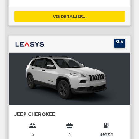
VIS DETALJER...
SUV
JEEP CHEROKEE
group
business_center
local_gas_station
5
4
Benzin