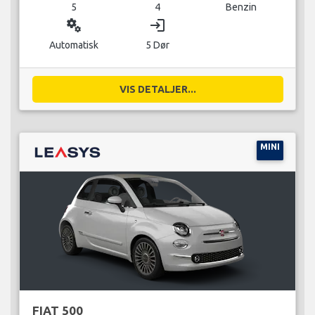
5
4
Benzin
miscellaneous_services
login
Automatisk
5 Dør
VIS DETALJER...
MINI
FIAT 500