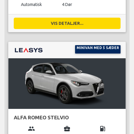
Automatisk
4 Dør
VIS DETALJER...
MINIVAN MED 5 SÆDER
ALFA ROMEO STELVIO
group
business_center
local_gas_station