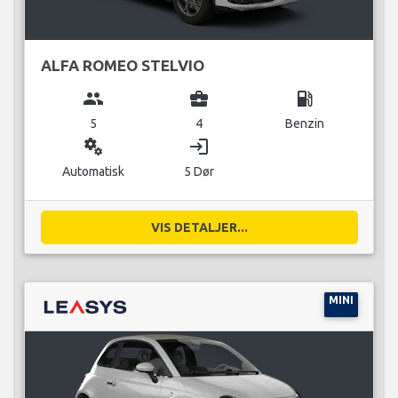
ALFA ROMEO STELVIO
group
business_center
local_gas_station
5
4
Benzin
miscellaneous_services
login
Automatisk
5 Dør
VIS DETALJER...
MINI