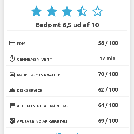
star
star
star
star_half
star_border
Bedømt 6,5 ud af 10
credit_card
58 / 100
PRIS
timer
17 min.
GENNEMSN. VENT
directions_car
70 / 100
KØRETØJETS KVALITET
room_service
62 / 100
DISKSERVICE
flag
64 / 100
AFHENTNING AF KØRETØJ
beenhere
69 / 100
AFLEVERING AF KØRETØJ