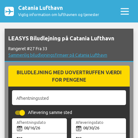
Catania Lufthavn
Vigtig information om lufthavnen og tjenester
LEASYS Biludlejning på Catania Lufthavn
Rangeret #27 Fra 33
Sammenlig biludlejningsfirmaer på Catania Lufthavn
BILUDLEJNING MED UOVERTRUFFEN VÆRDI
FOR PENGENE
Afhentningssted
Aflevering samme sted
Afhentningsdato
Afleveringsdato