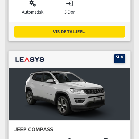
miscellaneous_services
login
Automatisk
5 Dør
VIS DETALJER...
SUV
JEEP COMPASS