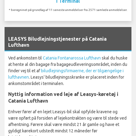
I Terminal
* beregninet på grundlag af 11 seneste anmeldelser fra 2571 samlede anmeldelser.
`
LEASYS Biludlejningstjenester på Catania
Lufthavn
Ved ankomsten til
Catania Fontanarossa Lufthavn
skal du huske
at hente al din bagage fra bagageudleveringsområdet, inden du
finder vej til et af
biludlejningsfirmaerne, der er tilgængelige i
lufthavnen
. Leasys' biludlejningsskranke er placeret inden for
ankomstområdet i terminalen.
Nyttig information ved leje af Leasys-køretøj i
Catania Lufthavn
Enhver fører af en lejet Leasys-bil skal opfylde kravene og
være opført på forsiden af lejekontrakten og være til stede ved
afhentning. Førere skal være mindst 21 år gamle og have et
gyldigt kørekort udstedt mindst 12 måneder før