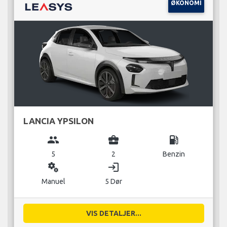
ØKONOMI
LANCIA YPSILON
group
business_center
local_gas_station
5
2
Benzin
miscellaneous_services
login
Manuel
5 Dør
VIS DETALJER...