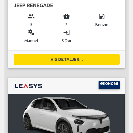
JEEP RENEGADE
group
business_center
local_gas_station
5
2
Benzin
miscellaneous_services
login
Manuel
5 Dør
VIS DETALJER...
ØKONOMI