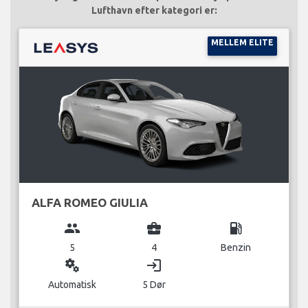
Lufthavn efter kategori er:
MELLEM ELITE
ALFA ROMEO GIULIA
group
business_center
local_gas_station
5
4
Benzin
miscellaneous_services
login
Automatisk
5 Dør