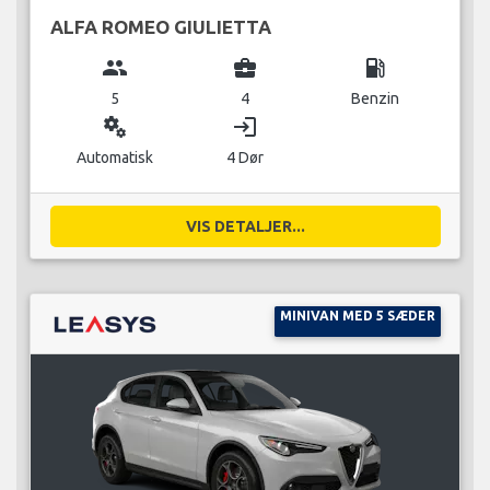
ALFA ROMEO GIULIETTA
group
business_center
local_gas_station
5
4
Benzin
miscellaneous_services
login
Automatisk
4 Dør
VIS DETALJER...
MINIVAN MED 5 SÆDER