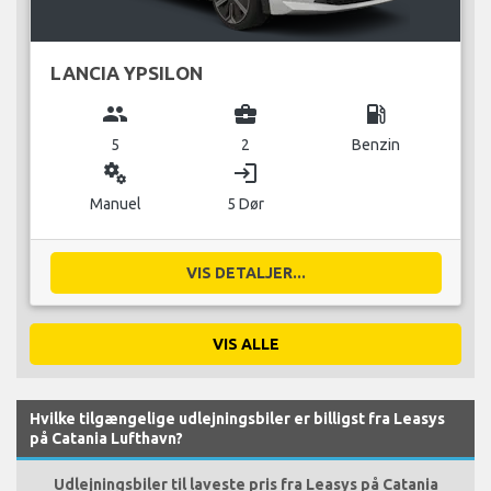
LANCIA YPSILON
group
business_center
local_gas_station
5
2
Benzin
miscellaneous_services
login
Manuel
5 Dør
VIS DETALJER...
VIS ALLE
Hvilke tilgængelige udlejningsbiler er billigst fra Leasys
på Catania Lufthavn?
Udlejningsbiler til laveste pris fra Leasys på Catania