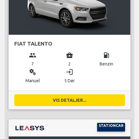
FIAT TALENTO
group
business_center
local_gas_station
7
2
Benzin
miscellaneous_services
login
Manuel
5 Dør
VIS DETALJER...
STATIONCAR