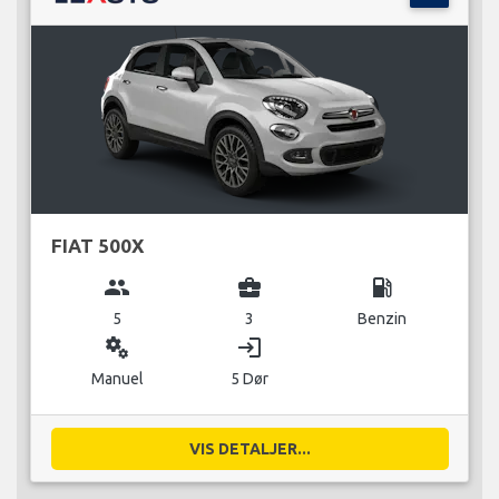
FIAT 500X
group
business_center
local_gas_station
5
3
Benzin
miscellaneous_services
login
Manuel
5 Dør
VIS DETALJER...