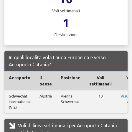
Voli settimanali
1
Destinazioni
In quali località vola Lauda Europe da e verso
Aeroporto Catania?
Aeroporto
il
Posizione
Voli
Vol
paese
settimanali
Schwechat
Austria
Vienna
10
Visual
International
Schwechat
vol
(VIE)
Voli di linea settimanali per Aeroporto Catania