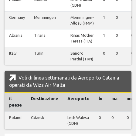
(GDN)
Germany
Memmingen
Memmingen-
1
0
0
Allgäu (FMM)
Albania
Tirana
Rinas Mother
1
0
0
Teresa (TIA)
Italy
Turin
Sandro
0
0
0
Pertini (TRN)
Voli di linea settimanali da Aeroporto Catania
operati da Wizz Air Malta
il
Destinazione
Aeroporto
lu
ma
me
paese
Poland
Gdansk
Lech Walesa
0
0
0
(GDN)