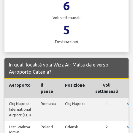
6
Voli settimanali
5
Destinazioni
In quali località vola Wizz Air Malta da e verso
Aeroporto Catania?
Aeroporto
il
Posizione
Voli
paese
settimanali
Cluj Napoca
Romania
Cluj Napoca
1
Vis
International
Airport (CLJ)
Lech Walesa
Poland
Gdansk
2
Vis
(GDN)