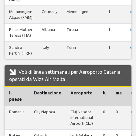
Memmingen-
Germany
Memmingen
1
Vis
Allgäu (FMM)
Rinas Mother
Albania
Tirana
1
Vis
Teresa (TIA)
Sandro
Italy
Turin
1
Vis
Pertini (TRN)
Voli di linea settimanali per Aeroporto Catania
operati da Wizz Air Malta
il
Destinazione
Aeroporto
lu
ma
m
paese
Romania
Cluj Napoca
Cluj Napoca
0
0
0
International
Airport (CLJ)
Poland
Gdansk
Lech Walesa
0
0
0