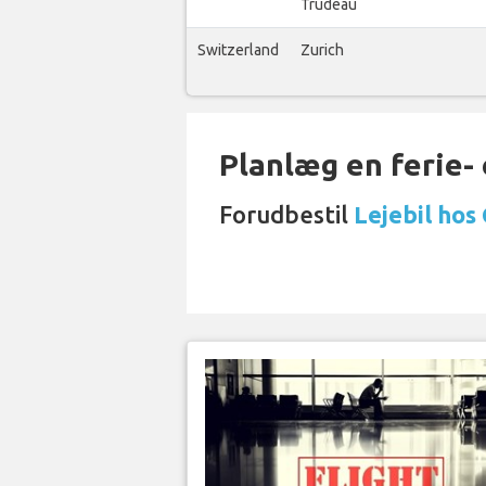
Trudeau
Switzerland
Zurich
Planlæg en ferie- e
Forudbestil
Lejebil hos