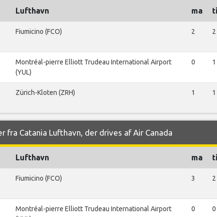
Lufthavn
ma
t
Fiumicino (FCO)
2
2
Montréal-pierre Elliott Trudeau International Airport
0
1
(YUL)
Zürich-Kloten (ZRH)
1
1
r fra Catania Lufthavn, der drives af Air Canada
Lufthavn
ma
t
Fiumicino (FCO)
3
2
Montréal-pierre Elliott Trudeau International Airport
0
0