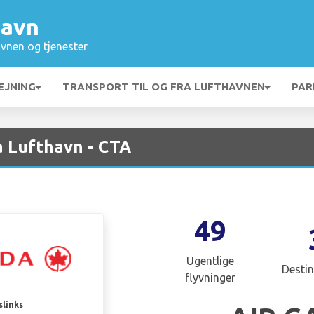
havn
vnen og tjenester
EJNING
TRANSPORT TIL OG FRA LUFTHAVNEN
PAR
a Lufthavn - CTA
49
Ugentlige
Destin
flyvninger
slinks