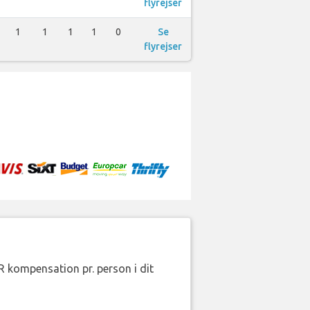
flyrejser
1
1
1
1
0
Se
flyrejser
R kompensation pr. person i dit