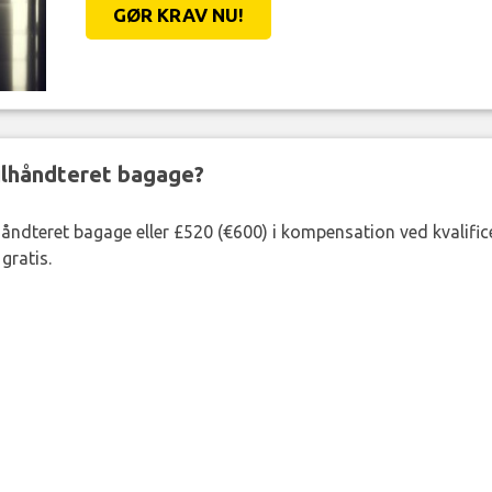
GØR KRAV NU!
ejlhåndteret bagage?
lhåndteret bagage eller £520 (€600) i kompensation ved kvalific
gratis.