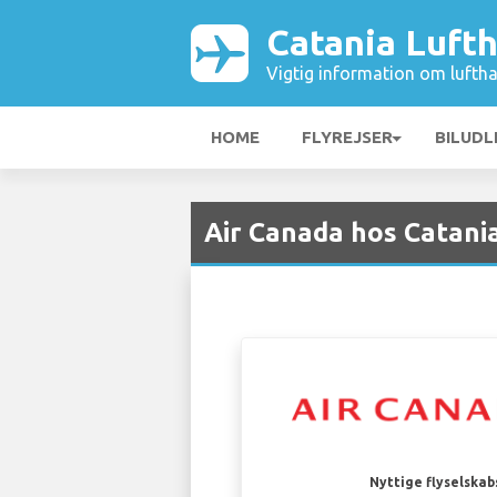
Catania Luft
Vigtig information om luftha
HOME
FLYREJSER
BILUDL
Air Canada hos Catani
Nyttige flyselskab