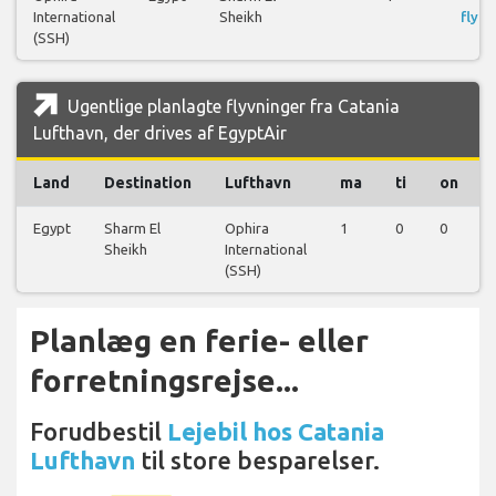
International
Sheikh
flyre
(SSH)
Ugentlige planlagte flyvninger fra Catania
Lufthavn, der drives af EgyptAir
Land
Destination
Lufthavn
ma
ti
on
Egypt
Sharm El
Ophira
1
0
0
Sheikh
International
(SSH)
Planlæg en ferie- eller
forretningsrejse...
Forudbestil
Lejebil hos Catania
Lufthavn
til store besparelser.