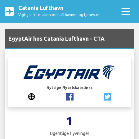
Catania Lufthavn
Vigtig information om lufthavnen og tjenester
EgyptAir hos Catania Lufthavn - CTA
Nyttige flyselskabslinks
1
Ugentlige flyvninger