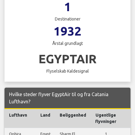
1
Destinationer
1932
Årstal grundlagt
EGYPTAIR
Flyselskab Kaldesignal
Hvilke steder flyver EgyptAir til og fra Catania
Lufthavn?
Lufthavn
Land
Beliggenhed
Ugentlige
Fl
flyvninger
Ophira
Egypt
Sharm El
1
S