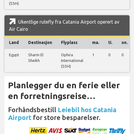
(SSH)
Ukentlige rutefly fra Catania Airport operert av
Air Cairo
Land
Destinasjon
Flyplass
ma.
ti.
on.
Egypt
Sharm El
Ophira
1
0
0
Sheikh
International
(SSH)
Planlegger du en ferie eller
en forretningsreise…
Forhåndsbestill
Leiebil hos Catania
Airport
for store besparelser.