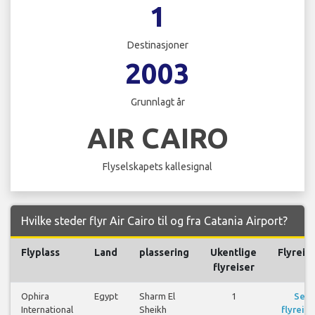
1
Destinasjoner
2003
Grunnlagt år
AIR CAIRO
Flyselskapets kallesignal
Hvilke steder flyr Air Cairo til og fra Catania Airport?
Flyplass
Land
plassering
Ukentlige
Flyreis
flyreiser
Ophira
Egypt
Sharm El
1
Se
International
Sheikh
flyreise