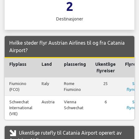
2
Destinasjoner
Hvilke steder flyr Austrian Airlines til og fra Catania
Airport?
Flyplass
Land
plassering
Ukentlige
Flyrei
flyreiser
Fiumicino
Italy
Rome
25
Se
(FCO)
Fiumicino
flyreis
Schwechat
Austria
Vienna
6
Se
International
Schwechat
flyreis
(VIE)
Ukentlige rutefly til Catania Airport operert av