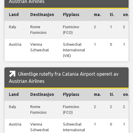
Austrian Airlines
Land
Destinasjon
Flyplass
ma.
ti.
on.
Italy
Rome
Fiumicino
2
1
2
Fiumicino
(FCO)
Austria
Vienna
Schwechat
1
0
1
Schwechat
International
(VIE)
Ukentlige rutefly fra Catania Airport operert av
Austrian Airlines
Land
Destinasjon
Flyplass
ma.
ti.
on.
Italy
Rome
Fiumicino
2
2
2
Fiumicino
(FCO)
Austria
Vienna
Schwechat
1
0
1
Schwechat
International