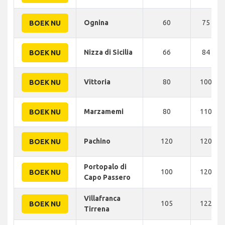
Ognina
60
75 KM
BOEK NU
Nizza di Sicilia
66
84 KM
BOEK NU
Vittoria
80
100 KM
BOEK NU
Marzamemi
80
110 KM
BOEK NU
Pachino
120
120 KM
BOEK NU
Portopalo di
100
120 KM
BOEK NU
Capo Passero
Villafranca
105
122 KM
BOEK NU
Tirrena