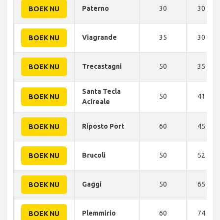
Paterno
30
30 KM
BOEK NU
Viagrande
35
30 KM
BOEK NU
Trecastagni
50
35 KM
BOEK NU
Santa Tecla
50
41 KM
BOEK NU
Acireale
Riposto Port
60
45 KM
BOEK NU
Brucoli
50
52 KM
BOEK NU
Gaggi
50
65 KM
BOEK NU
Plemmirio
60
74 KM
BOEK NU