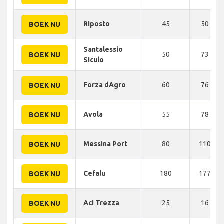
Riposto
45
50 KM
BOEK NU
Santalessio
50
73 KM
BOEK NU
Siculo
Forza dAgro
60
76 KM
BOEK NU
Avola
55
78 KM
BOEK NU
Messina Port
80
110 KM
BOEK NU
Cefalu
180
177 KM
BOEK NU
Aci Trezza
25
16 KM
BOEK NU