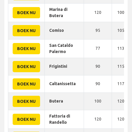
Marina di
120
100 KM
BOEK NU
Butera
Comiso
95
105 KM
BOEK NU
San Cataldo
77
113 KM
BOEK NU
Palermo
Frigintini
90
115 KM
BOEK NU
Caltanissetta
90
117 KM
BOEK NU
Butera
100
120 KM
BOEK NU
Fattoria di
120
120 KM
BOEK NU
Randello