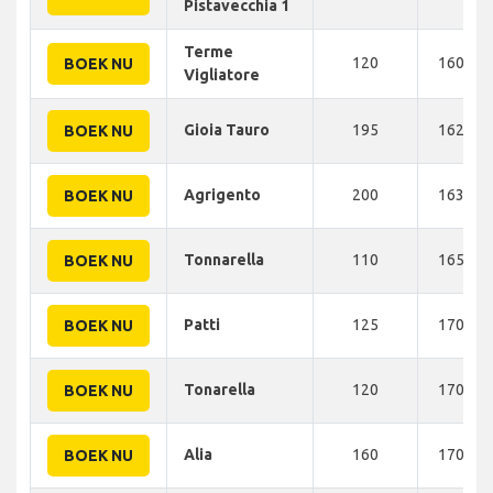
Pistavecchia 1
Terme
120
160 KM
BOEK NU
Vigliatore
Gioia Tauro
195
162 KM
BOEK NU
Agrigento
200
163 KM
BOEK NU
Tonnarella
110
165 KM
BOEK NU
Patti
125
170 KM
BOEK NU
Tonarella
120
170 KM
BOEK NU
Alia
160
170 KM
BOEK NU