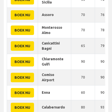
Sicilia
Assoro
70
76 KM
BOEK NU
Monterosso
70
78 KM
BOEK NU
Almo
Canicattini
65
79 KM
BOEK NU
Bagni
Chiaramonte
90
90 KM
BOEK NU
Gulfi
Comiso
70
90 KM
BOEK NU
Airport
Enna
60
90 KM
BOEK NU
Calabernardo
80
93 KM
BOEK NU