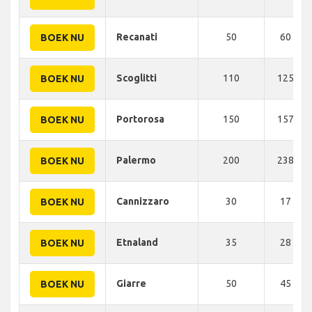
Recanati
50
60 KM
BOEK NU
Scoglitti
110
125 KM
BOEK NU
Portorosa
150
157 KM
BOEK NU
Palermo
200
238 KM
BOEK NU
Cannizzaro
30
17 KM
BOEK NU
Etnaland
35
28 KM
BOEK NU
Giarre
50
45 KM
BOEK NU