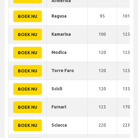
Armerina
Ragusa
95
101 KM
BOEK NU
Kamarina
100
125 KM
BOEK NU
Modica
120
125 KM
BOEK NU
Torre Faro
120
125 KM
BOEK NU
Scicli
120
135 KM
BOEK NU
Furnari
125
170 KM
BOEK NU
Sciacca
220
223 KM
BOEK NU