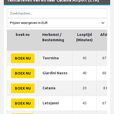
boek nu
Herkomst /
Looptijd
Afstand
Bestemming
(Minuten)
Taormina
45
67 KM
BOEK NU
Giardini Naxos
40
60 KM
BOEK NU
Catania
20
8 KM
BOEK NU
Letojanni
45
67 KM
BOEK NU