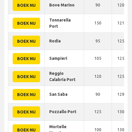
Bove Marino
90
120 KM
BOEK NU
Tonnarella
150
121 KM
BOEK NU
Port
Rodia
95
125 KM
BOEK NU
Sampieri
105
125 KM
BOEK NU
Reggio
120
125 KM
BOEK NU
Calabria Port
San Saba
90
129 KM
BOEK NU
Pozzallo Port
125
130 KM
BOEK NU
Mortelle
100
130 KM
BOEK NU