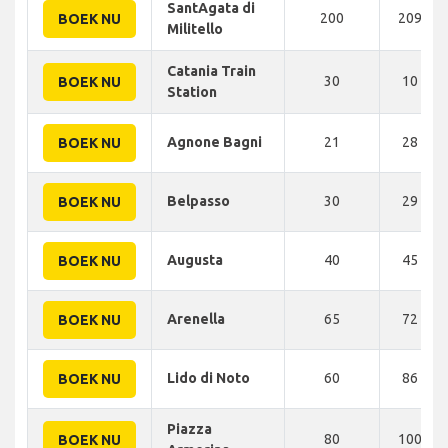
SantAgata di
200
209 KM
BOEK NU
Militello
Catania Train
30
10 KM
BOEK NU
Station
Agnone Bagni
21
28 KM
BOEK NU
Belpasso
30
29 KM
BOEK NU
Augusta
40
45 KM
BOEK NU
Arenella
65
72 KM
BOEK NU
Lido di Noto
60
86 KM
BOEK NU
Piazza
80
100 KM
BOEK NU