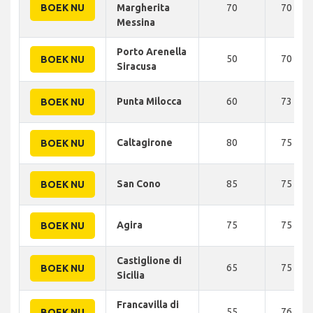
BOEK NU
Margherita
70
70 KM
Messina
Porto Arenella
50
70 KM
BOEK NU
Siracusa
Punta Milocca
60
73 KM
BOEK NU
Caltagirone
80
75 KM
BOEK NU
San Cono
85
75 KM
BOEK NU
Agira
75
75 KM
BOEK NU
Castiglione di
65
75 KM
BOEK NU
Sicilia
Francavilla di
55
76 KM
BOEK NU