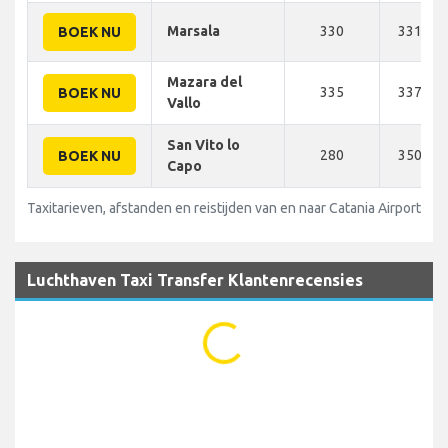
Marsala
330
331 KM
BOEK NU
Mazara del
335
337 KM
BOEK NU
Vallo
San Vito lo
280
350 KM
BOEK NU
Capo
Taxitarieven, afstanden en reistijden van en naar Catania Airport (CT
Luchthaven Taxi Transfer Klantenrecensies
...