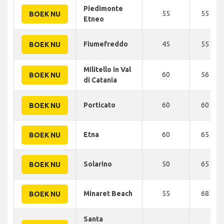
Piedimonte
55
55 KM
BOEK NU
Etneo
Fiumefreddo
45
55 KM
BOEK NU
Militello in Val
60
56 KM
BOEK NU
di Catania
Porticato
60
60 KM
BOEK NU
Etna
60
65 KM
BOEK NU
Solarino
50
65 KM
BOEK NU
Minaret Beach
55
68 KM
BOEK NU
Santa