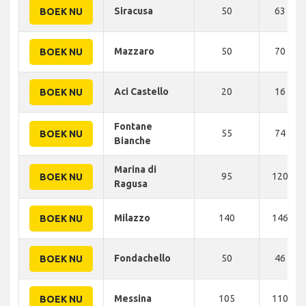
Siracusa
50
63 KM
BOEK NU
Mazzaro
50
70 KM
BOEK NU
Aci Castello
20
16 KM
BOEK NU
Fontane
55
74 KM
BOEK NU
Bianche
Marina di
95
120 KM
BOEK NU
Ragusa
Milazzo
140
146 KM
BOEK NU
Fondachello
50
46 KM
BOEK NU
Messina
105
110 KM
BOEK NU