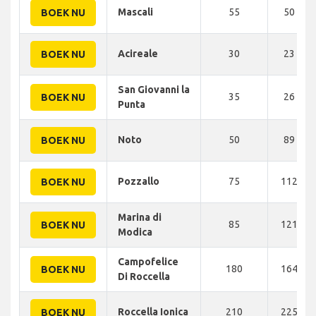
Mascali
55
50 KM
BOEK NU
Acireale
30
23 KM
BOEK NU
San Giovanni la
35
26 KM
BOEK NU
Punta
Noto
50
89 KM
BOEK NU
Pozzallo
75
112 KM
BOEK NU
Marina di
85
121 KM
BOEK NU
Modica
Campofelice
180
164 KM
BOEK NU
Di Roccella
Roccella Ionica
210
225 KM
BOEK NU