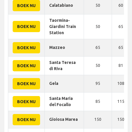
Calatabiano
50
60 KM
BOEK NU
Taormina-
BOEK NU
Giardini Train
50
65 KM
Station
Mazzeo
65
65 KM
BOEK NU
Santa Teresa
50
81 KM
BOEK NU
di Riva
Gela
95
108 KM
BOEK NU
Santa Maria
85
115 KM
BOEK NU
del Focallo
Gioiosa Marea
150
150 KM
BOEK NU