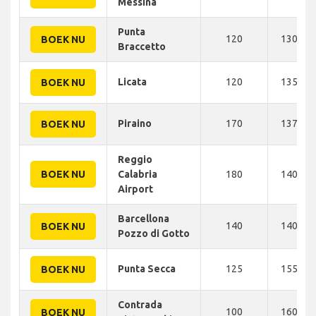
Messina
Punta
120
130 KM
BOEK NU
Braccetto
Licata
120
135 KM
BOEK NU
Piraino
170
137 KM
BOEK NU
Reggio
BOEK NU
Calabria
180
140 KM
Airport
Barcellona
140
140 KM
BOEK NU
Pozzo di Gotto
Punta Secca
125
155 KM
BOEK NU
Contrada
100
160 KM
BOEK NU