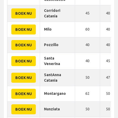
Corridori
45
40 KM
BOEK NU
Catania
Milo
60
40 KM
BOEK NU
Pozzillo
40
40 KM
BOEK NU
Santa
40
45 KM
BOEK NU
Venerina
SantAnna
50
47 KM
BOEK NU
Catania
Montargano
62
50 KM
BOEK NU
Nunziata
50
50 KM
BOEK NU