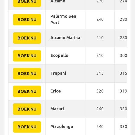
Alcamo
270
274 KM
BOEK NU
Palermo Sea
240
280 KM
BOEK NU
Port
Alcamo Marina
210
280 KM
BOEK NU
Scopello
210
300 KM
BOEK NU
Trapani
315
315 KM
BOEK NU
Erice
320
319 KM
BOEK NU
Macari
240
320 KM
BOEK NU
Pizzolungo
240
330 KM
BOEK NU