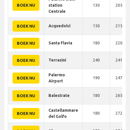
BOEK NU
station
130
205 KM
Centrale
Acquedolci
150
215 KM
BOEK NU
Santa Flavia
180
220 KM
BOEK NU
Terrasini
240
241 KM
BOEK NU
Palermo
190
247 KM
BOEK NU
Airport
Balestrate
180
265 KM
BOEK NU
Castellammare
180
272 KM
BOEK NU
del Golfo