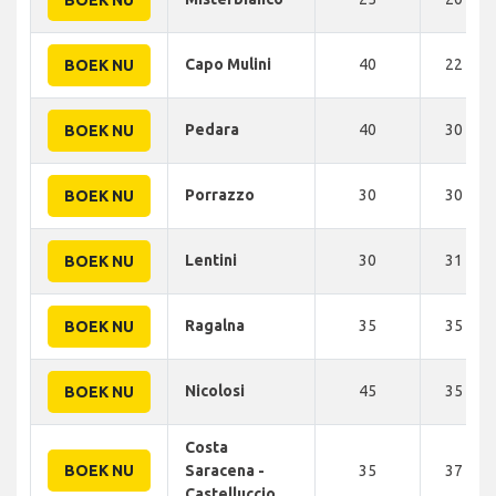
Capo Mulini
40
22 KM
BOEK NU
Pedara
40
30 KM
BOEK NU
Porrazzo
30
30 KM
BOEK NU
Lentini
30
31 KM
BOEK NU
Ragalna
35
35 KM
BOEK NU
Nicolosi
45
35 KM
BOEK NU
Costa
BOEK NU
Saracena -
35
37 KM
Castelluccio