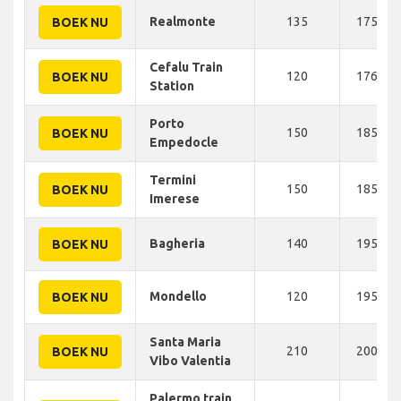
Realmonte
135
175 KM
BOEK NU
Cefalu Train
120
176 KM
BOEK NU
Station
Porto
150
185 KM
BOEK NU
Empedocle
Termini
150
185 KM
BOEK NU
Imerese
Bagheria
140
195 KM
BOEK NU
Mondello
120
195 KM
BOEK NU
Santa Maria
210
200 KM
BOEK NU
Vibo Valentia
Palermo train