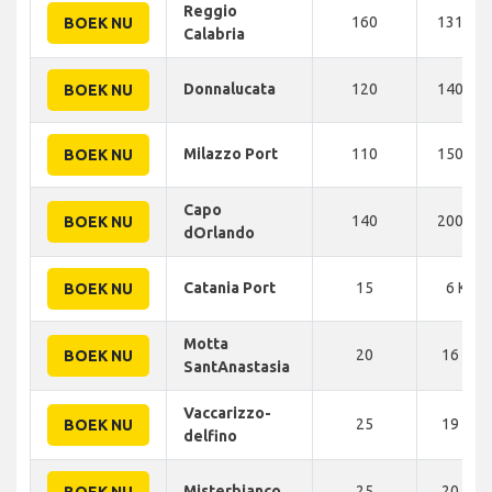
Reggio
160
131 KM
BOEK NU
Calabria
Donnalucata
120
140 KM
BOEK NU
Milazzo Port
110
150 KM
BOEK NU
Capo
140
200 KM
BOEK NU
dOrlando
Catania Port
15
6 KM
BOEK NU
Motta
20
16 KM
BOEK NU
SantAnastasia
Vaccarizzo-
25
19 KM
BOEK NU
delfino
Misterbianco
25
20 KM
BOEK NU