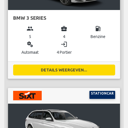
BMW 3 SERIES
group
business_center
local_gas_station
5
4
Benzine
miscellaneous_services
login
Automaat
4 Portier
DETAILS WEERGEVEN...
STATIONCAR