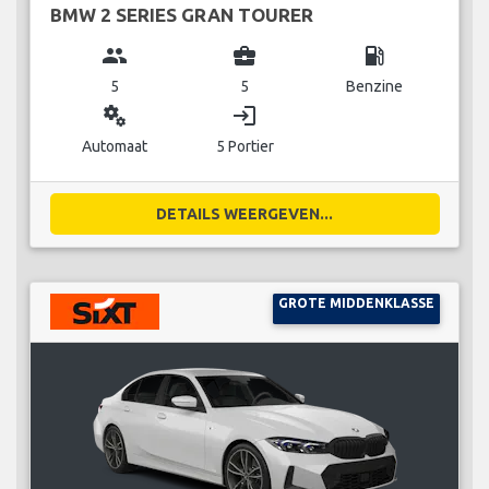
BMW 2 SERIES GRAN TOURER
group
business_center
local_gas_station
5
5
Benzine
miscellaneous_services
login
Automaat
5 Portier
DETAILS WEERGEVEN...
GROTE MIDDENKLASSE