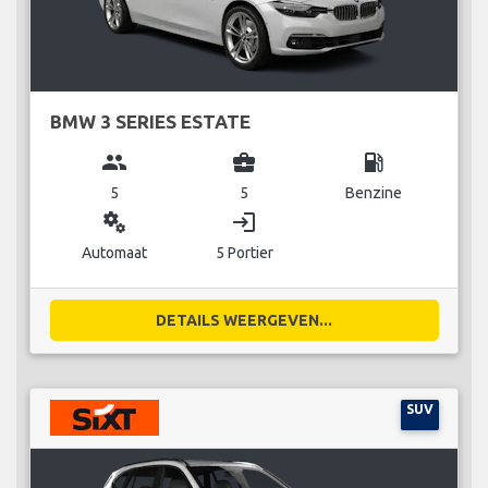
BMW 3 SERIES ESTATE
group
business_center
local_gas_station
5
5
Benzine
miscellaneous_services
login
Automaat
5 Portier
DETAILS WEERGEVEN...
SUV