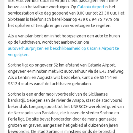
Sixt Autoverhuur Catania Airport biedt passagiers een ruime
keuze aan betaalbare voertuigen. Op
Catania Airport
is het
servicestation elke dag geopend van 8.00 uur tot 23.30 uur. Het
Sixt-team is telefonisch bereikbaar op +39 02 94 75 7979 om
het ophalen of terugbrengen van voertuigen te regelen.
Als u van plan bent om in het hoogseizoen een auto te huren
op de luchthaven, wordt het aanbevolen om
autoverhuurprijzen en beschikbaarheid op Catania Airport te
vergelijken
.
Sortino ligt op ongeveer 52 km afstand van Catania Airport,
ongeveer 44 minuten met Sixt autoverhuur via de E45 snelweg.
Als u Lentini en Augusta wilt bezoeken, kunt u de SS114 en
SS124 routes vanaf de luchthaven gebruiken.
Sortino is een ander mooi voorbeeld van de Siciliaanse
barokstijl. Gelegen aan de rivier de Anapo, staat de stad vooral
bekend als toegangspoort tot het UNESCO-werelderfgoed van
de Necropolis van Pantalica, die tussen de steden Sortino en
Ferla ligt. De site bevat honderden door de mens gemaakte
grotten en graven, aangezien het gebied al duizenden jaren
bewoond is. De stad Sortino is minstens sinds de bronstijd