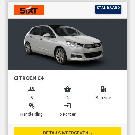
STANDAARD
CITROEN C4
group
business_center
local_gas_station
5
4
Benzine
miscellaneous_services
login
Handleiding
5 Portier
DETAILS WEERGEVEN...