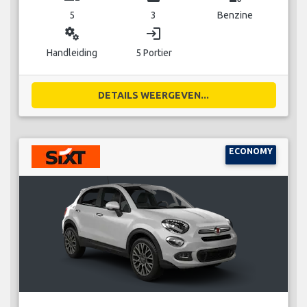
5
3
Benzine
miscellaneous_services
login
Handleiding
5 Portier
DETAILS WEERGEVEN...
ECONOMY