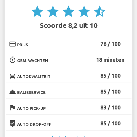
star
star
star
star
star_half
Scoorde 8,2 uit 10
credit_card
76 / 100
PRIJS
timer
18 minuten
GEM. WACHTEN
directions_car
85 / 100
AUTOKWALITEIT
room_service
85 / 100
BALIESERVICE
flag
83 / 100
AUTO PICK-UP
beenhere
85 / 100
AUTO DROP-OFF