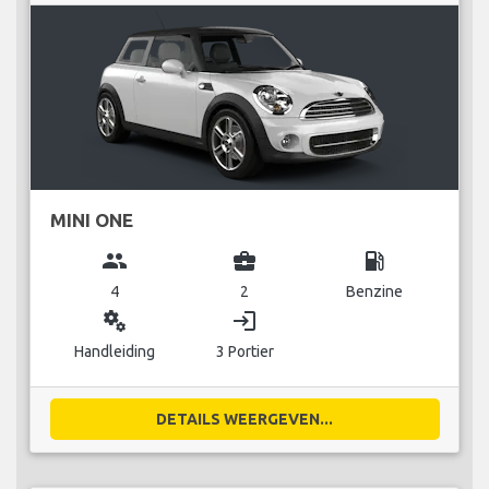
MINI ONE
group
business_center
local_gas_station
4
2
Benzine
miscellaneous_services
login
Handleiding
3 Portier
DETAILS WEERGEVEN...