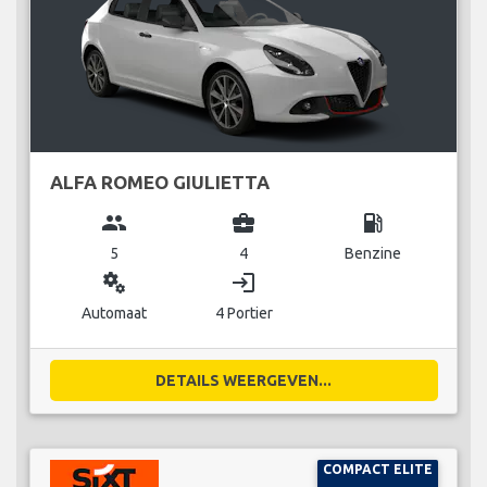
ALFA ROMEO GIULIETTA
group
business_center
local_gas_station
5
4
Benzine
miscellaneous_services
login
Automaat
4 Portier
DETAILS WEERGEVEN...
COMPACT ELITE