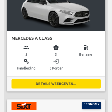
MERCEDES A CLASS
group
business_center
local_gas_station
5
3
Benzine
miscellaneous_services
login
Handleiding
5 Portier
DETAILS WEERGEVEN...
ECONOMY