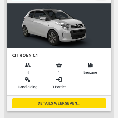
CITROEN C1
group
business_center
local_gas_station
4
1
Benzine
miscellaneous_services
login
Handleiding
3 Portier
DETAILS WEERGEVEN...