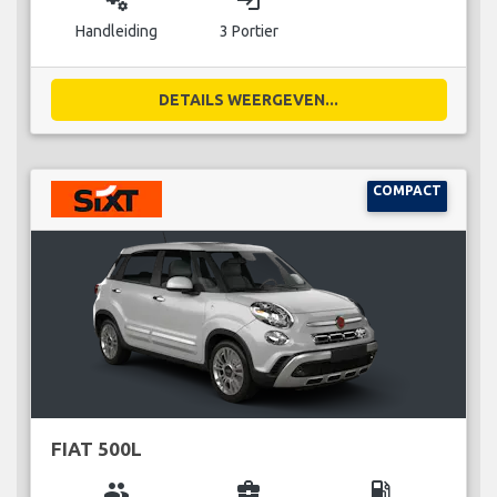
Handleiding
3 Portier
DETAILS WEERGEVEN...
COMPACT
FIAT 500L
group
business_center
local_gas_station