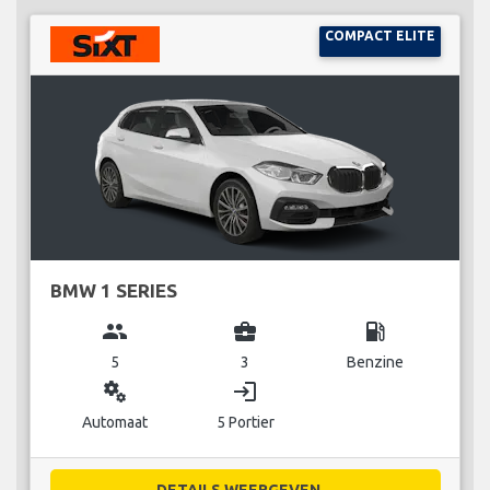
COMPACT ELITE
BMW 1 SERIES
group
business_center
local_gas_station
5
3
Benzine
miscellaneous_services
login
Automaat
5 Portier