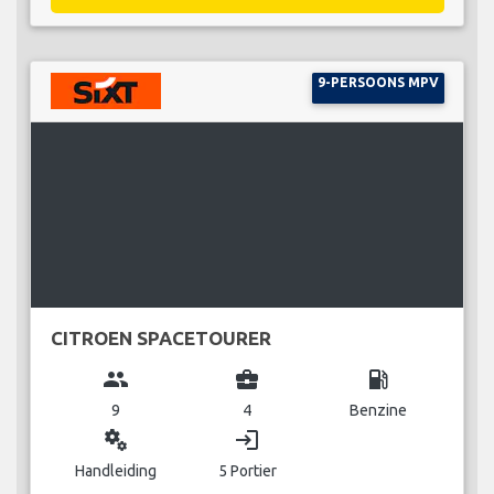
9-PERSOONS MPV
CITROEN SPACETOURER
group
business_center
local_gas_station
9
4
Benzine
miscellaneous_services
login
Handleiding
5 Portier