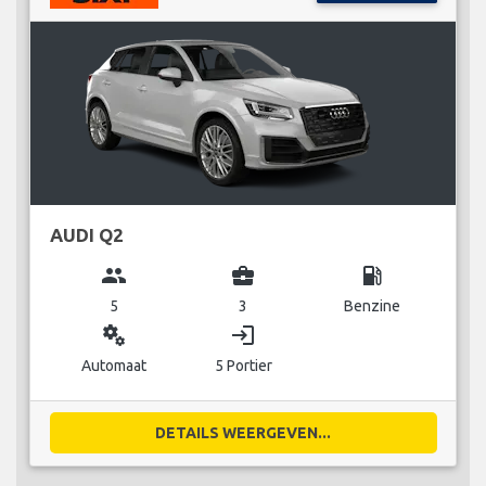
AUDI Q2
group
business_center
local_gas_station
5
3
Benzine
miscellaneous_services
login
Automaat
5 Portier
DETAILS WEERGEVEN...