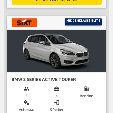
DETAILS WEERGEVEN...
MIDDENKLASSE ELITE
BMW 2 SERIES ACTIVE TOURER
group
business_center
local_gas_station
5
4
Benzine
miscellaneous_services
login
Automaat
5 Portier