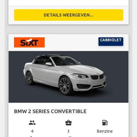
DETAILS WEERGEVEN...
CABRIOLET
BMW 2 SERIES CONVERTIBLE
group
business_center
local_gas_station
4
3
Benzine