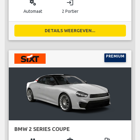
miscellaneous_services
login
Automaat
2 Portier
DETAILS WEERGEVEN...
PREMIUM
BMW 2 SERIES COUPE