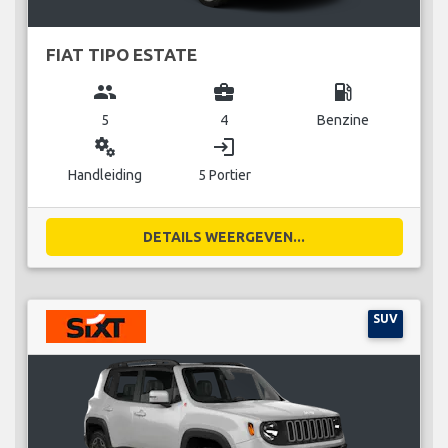
FIAT TIPO ESTATE
group
business_center
local_gas_station
5
4
Benzine
miscellaneous_services
login
Handleiding
5 Portier
DETAILS WEERGEVEN...
SUV