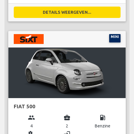
DETAILS WEERGEVEN...
MINI
FIAT 500
group
business_center
local_gas_station
4
2
Benzine
miscellaneous_services
login