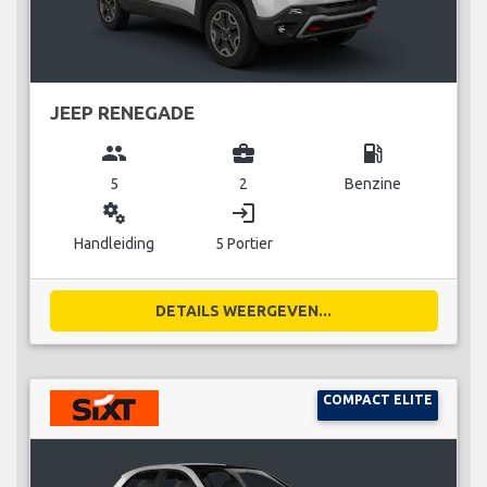
JEEP RENEGADE
group
business_center
local_gas_station
5
2
Benzine
miscellaneous_services
login
Handleiding
5 Portier
DETAILS WEERGEVEN...
COMPACT ELITE