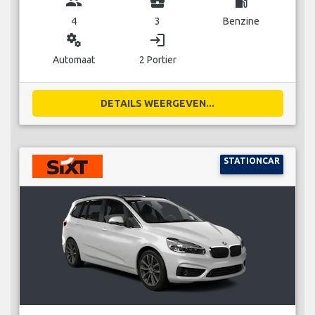
group
business_center
local_gas_station
4
3
Benzine
miscellaneous_services
login
Automaat
2 Portier
DETAILS WEERGEVEN...
STATIONCAR