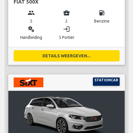
FIAT 500X
group
business_center
local_gas_station
5
2
Benzine
miscellaneous_services
login
Handleiding
5 Portier
DETAILS WEERGEVEN...
STATIONCAR