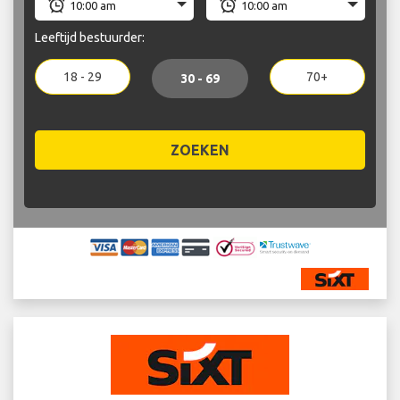
Leeftijd bestuurder:
18 - 29
70+
30 - 69
ZOEKEN