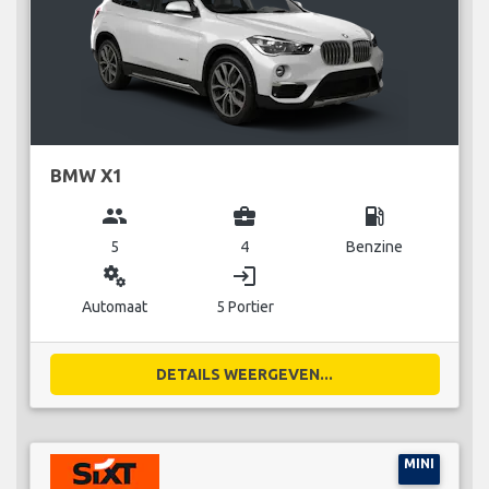
BMW X1
group
business_center
local_gas_station
5
4
Benzine
miscellaneous_services
login
Automaat
5 Portier
DETAILS WEERGEVEN...
MINI