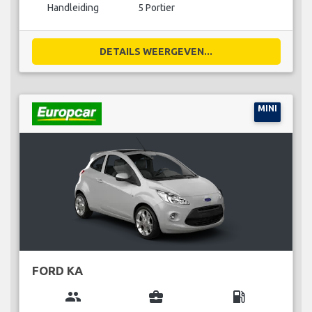
Handleiding
5 Portier
DETAILS WEERGEVEN...
MINI
FORD KA
group
business_center
local_gas_station