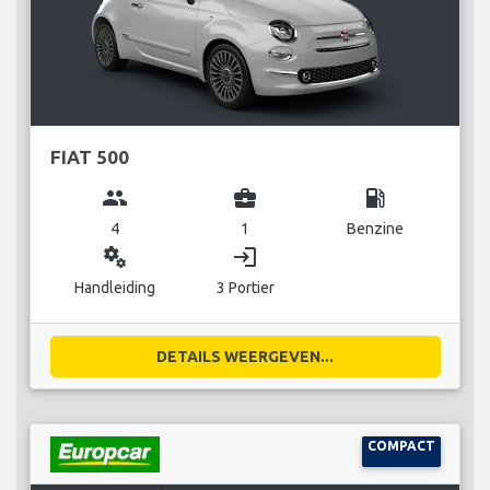
FIAT 500
group
business_center
local_gas_station
4
1
Benzine
miscellaneous_services
login
Handleiding
3 Portier
DETAILS WEERGEVEN...
COMPACT