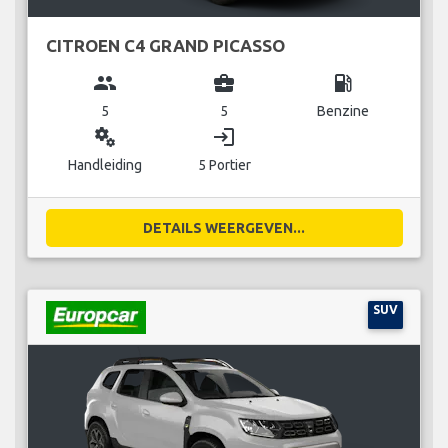
CITROEN C4 GRAND PICASSO
group
business_center
local_gas_station
5
5
Benzine
miscellaneous_services
login
Handleiding
5 Portier
DETAILS WEERGEVEN...
SUV