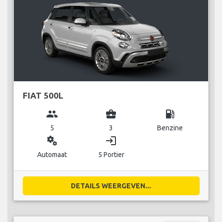
FIAT 500L
group
business_center
local_gas_station
5
3
Benzine
miscellaneous_services
login
Automaat
5 Portier
DETAILS WEERGEVEN...