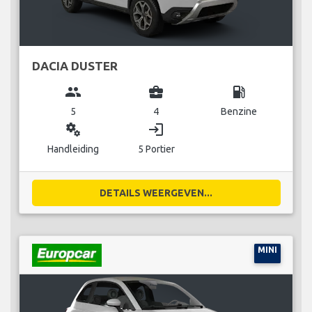
DACIA DUSTER
group
business_center
local_gas_station
5
4
Benzine
miscellaneous_services
login
Handleiding
5 Portier
DETAILS WEERGEVEN...
MINI