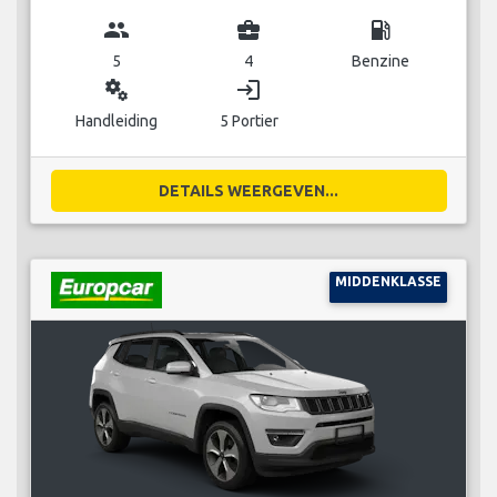
group
business_center
local_gas_station
5
4
Benzine
miscellaneous_services
login
Handleiding
5 Portier
DETAILS WEERGEVEN...
MIDDENKLASSE