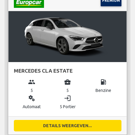
PREMIUM
MERCEDES CLA ESTATE
group
business_center
local_gas_station
5
5
Benzine
miscellaneous_services
login
Automaat
5 Portier
DETAILS WEERGEVEN...