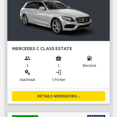
MERCEDES C CLASS ESTATE
group
business_center
local_gas_station
5
5
Benzine
miscellaneous_services
login
Automaat
5 Portier
DETAILS WEERGEVEN...