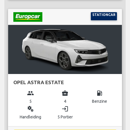
STATIONCAR
OPEL ASTRA ESTATE
group
business_center
local_gas_station
5
4
Benzine
miscellaneous_services
login
Handleiding
5 Portier