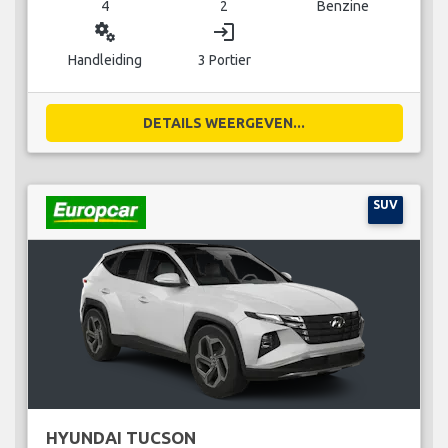
4
2
Benzine
miscellaneous_services
login
Handleiding
3 Portier
DETAILS WEERGEVEN...
SUV
HYUNDAI TUCSON