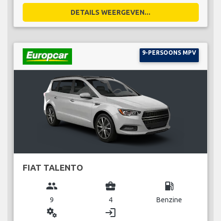
DETAILS WEERGEVEN...
9-PERSOONS MPV
FIAT TALENTO
group
business_center
local_gas_station
9
4
Benzine
miscellaneous_services
login