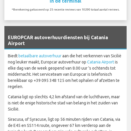
In de terminal
*Berekening gebaseerd op 25 recente reviews van 10290 totaal aantal reviews.
`
EUROPCAR autoverhuurdiensten bij Catania
Airport
Biedt
betaalbare autoverhuur
aan die het verkennen van Sicilië
nog leuker maakt, Europcar autoverhuur op
Catania Airport
is
elke dag van de week geopend van 8.00 uur 's ochtends tot
middernacht. Het serviceteam van Europcar is telefonisch
bereikbaar op +39 095 348 125 om het ophalen of afzetten te
regelen.
Catania ligt op slechts 4,2 km afstand van de luchthaven, maar
is niet de enige historische stad van belang in het zuiden van
Sicilië.
Siracusa, of Syracuse, ligt op 56 minuten rijden van Catania, via
de E45 en SS114 route, ongeveer 67 km verderop aan de