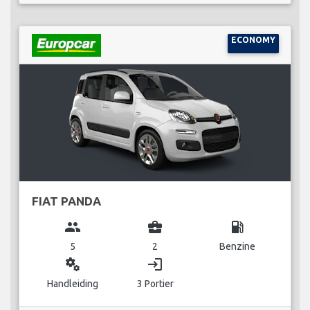
ECONOMY
FIAT PANDA
group
business_center
local_gas_station
5
2
Benzine
miscellaneous_services
login
Handleiding
3 Portier