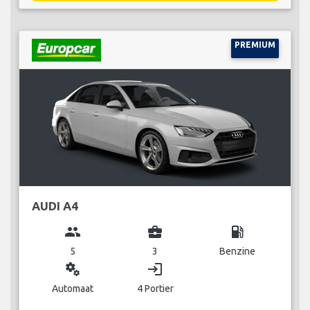
PREMIUM
AUDI A4
group
business_center
local_gas_station
5
3
Benzine
miscellaneous_services
login
Automaat
4 Portier