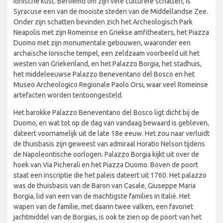
Ionische kust. Beroemd om zijn vele culturele schatten, is
Syracuse een van de mooiste steden van de Middellandse Zee.
Onder zijn schatten bevinden zich het Archeologisch Park
Neapolis met zijn Romeinse en Griekse amfitheaters, het Piazza
Duomo met zijn monumentale gebouwen, waaronder een
archaïsche Ionische tempel, een zeldzaam voorbeeld uit het
westen van Griekenland, en het Palazzo Borgia, het stadhuis,
het middeleeuwse Palazzo Beneventano del Bosco en het
Museo Archeologico Regionale Paolo Orsi, waar veel Romeinse
artefacten worden tentoongesteld.
Het barokke Palazzo Beneventano del Bosco ligt dicht bij de
Duomo, en wat tot op de dag van vandaag bewaard is gebleven,
dateert voornamelijk uit de late 18e eeuw. Het zou naar verluidt
de thuisbasis zijn geweest van admiraal Horatio Nelson tijdens
de Napoleontische oorlogen. Palazzo Borgia kijkt uit over de
hoek van Via Picherali en het Piazza Duomo. Boven de poort
staat een inscriptie die het paleis dateert uit 1760. Het palazzo
was de thuisbasis van de Baron van Casale, Giuseppe Maria
Borgia, lid van een van de machtigste families in Italië. Het
wapen van de familie, met daarin twee valken, een favoriet
jachtmiddel van de Borgias, is ook te zien op de poort van het