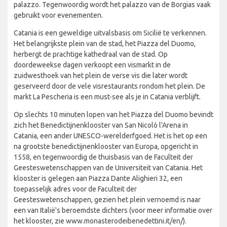
palazzo. Tegenwoordig wordt het palazzo van de Borgias vaak
gebruikt voor evenementen.
Catania is een geweldige uitvalsbasis om Sicilië te verkennen.
Het belangrijkste plein van de stad, het Piazza del Duomo,
herbergt de prachtige kathedraal van de stad. Op
doordeweekse dagen verkoopt een vismarkt in de
zuidwesthoek van het plein de verse vis die later wordt
geserveerd door de vele visrestaurants rondom het plein. De
markt La Pescheria is een must-see als je in Catania verblijft.
Op slechts 10 minuten lopen van het Piazza del Duomo bevindt
zich het Benedictijnenklooster van San Nicolò l'Arena in
Catania, een ander UNESCO-werelderfgoed. Het is het op een
na grootste benedictijnenklooster van Europa, opgericht in
1558, en tegenwoordig de thuisbasis van de Faculteit der
Geesteswetenschappen van de Universiteit van Catania. Het
klooster is gelegen aan Piazza Dante Alighieri 32, een
toepasselijk adres voor de Faculteit der
Geesteswetenschappen, gezien het plein vernoemd is naar
een van Italië's beroemdste dichters (voor meer informatie over
het klooster, zie www.monasterodeibenedettini.it/en/).