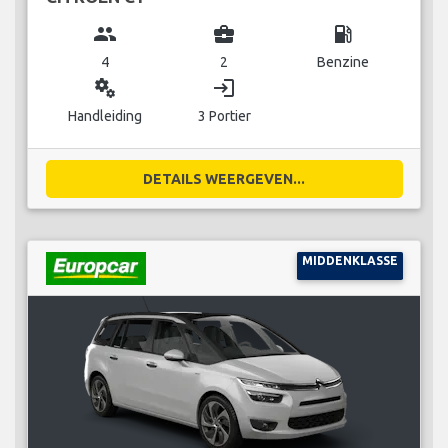
group
business_center
local_gas_station
4
2
Benzine
miscellaneous_services
login
Handleiding
3 Portier
DETAILS WEERGEVEN...
MIDDENKLASSE