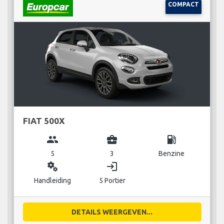
COMPACT
FIAT 500X
group
business_center
local_gas_station
5
3
Benzine
miscellaneous_services
login
Handleiding
5 Portier
DETAILS WEERGEVEN...