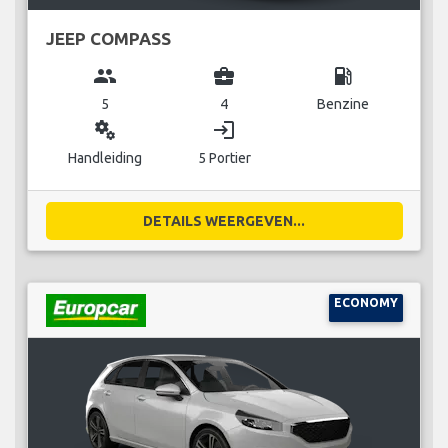
JEEP COMPASS
group
business_center
local_gas_station
5
4
Benzine
miscellaneous_services
login
Handleiding
5 Portier
DETAILS WEERGEVEN...
ECONOMY