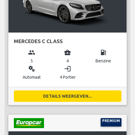
MERCEDES C CLASS
group
business_center
local_gas_station
5
4
Benzine
miscellaneous_services
login
Automaat
4 Portier
DETAILS WEERGEVEN...
PREMIUM