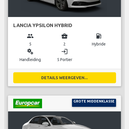
LANCIA YPSILON HYBRID
group
business_center
local_gas_station
5
2
Hybride
miscellaneous_services
login
Handleiding
5 Portier
DETAILS WEERGEVEN...
GROTE MIDDENKLASSE