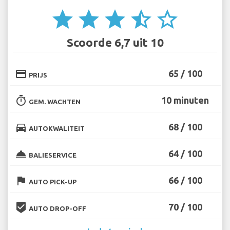
star
star
star
star_half
star_border
Scoorde 6,7 uit 10
credit_card
65 / 100
PRIJS
timer
10 minuten
GEM. WACHTEN
directions_car
68 / 100
AUTOKWALITEIT
room_service
64 / 100
BALIESERVICE
flag
66 / 100
AUTO PICK-UP
beenhere
70 / 100
AUTO DROP-OFF