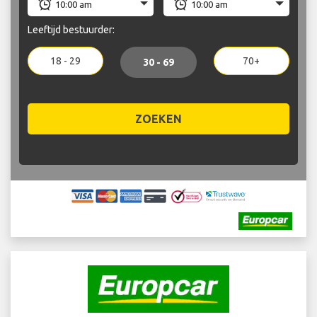
Leeftijd bestuurder:
18 - 29
70+
30 - 69
ZOEKEN