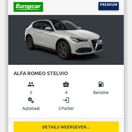
PREMIUM
ALFA ROMEO STELVIO
group
business_center
local_gas_station
5
4
Benzine
miscellaneous_services
login
Automaat
5 Portier
DETAILS WEERGEVEN...