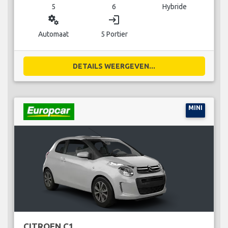
5
6
Hybride
miscellaneous_services
login
Automaat
5 Portier
DETAILS WEERGEVEN...
MINI
CITROEN C1