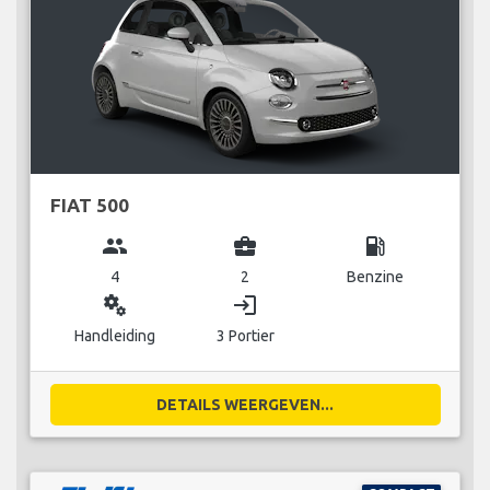
FIAT 500
group
business_center
local_gas_station
4
2
Benzine
miscellaneous_services
login
Handleiding
3 Portier
DETAILS WEERGEVEN...