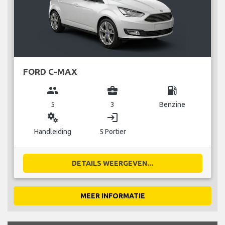
FORD C-MAX
group
business_center
local_gas_station
5
3
Benzine
miscellaneous_services
login
Handleiding
5 Portier
DETAILS WEERGEVEN...
MEER INFORMATIE