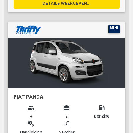
DETAILS WEERGEVEN...
MINI
FIAT PANDA
group
business_center
local_gas_station
4
2
Benzine
miscellaneous_services
login
Handleiding
5 Portier