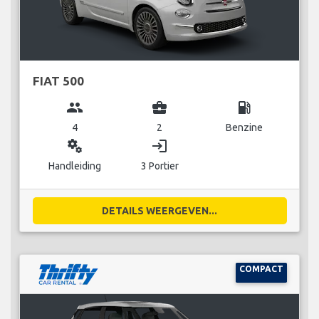
FIAT 500
group
business_center
local_gas_station
4
2
Benzine
miscellaneous_services
login
Handleiding
3 Portier
DETAILS WEERGEVEN...
COMPACT