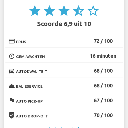
star
star
star
star_half
star_border
Scoorde 6,9 uit 10
credit_card
72 / 100
PRIJS
timer
16 minuten
GEM. WACHTEN
directions_car
68 / 100
AUTOKWALITEIT
room_service
68 / 100
BALIESERVICE
flag
67 / 100
AUTO PICK-UP
beenhere
70 / 100
AUTO DROP-OFF