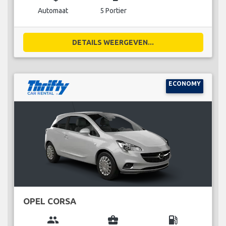
Automaat
5 Portier
DETAILS WEERGEVEN...
ECONOMY
OPEL CORSA
group
business_center
local_gas_station