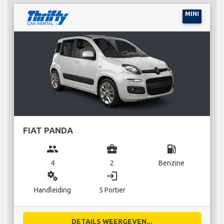
MINI
FIAT PANDA
group
business_center
local_gas_station
4
2
Benzine
miscellaneous_services
login
Handleiding
5 Portier
DETAILS WEERGEVEN...