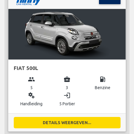
FIAT 500L
group
business_center
local_gas_station
5
3
Benzine
miscellaneous_services
login
Handleiding
5 Portier
DETAILS WEERGEVEN...