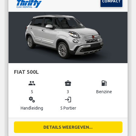
COMPACT
FIAT 500L
group
business_center
local_gas_station
5
3
Benzine
miscellaneous_services
login
Handleiding
5 Portier
DETAILS WEERGEVEN...