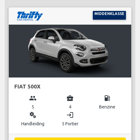
MIDDENKLASSE
FIAT 500X
group
business_center
local_gas_station
5
4
Benzine
miscellaneous_services
login
Handleiding
5 Portier