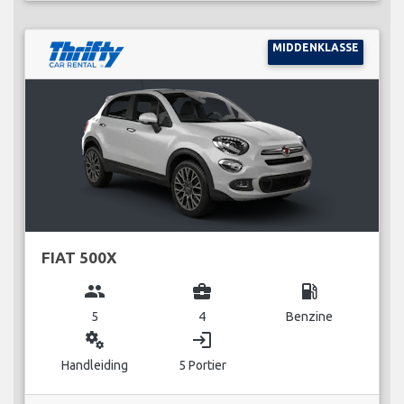
MIDDENKLASSE
FIAT 500X
group
business_center
local_gas_station
5
4
Benzine
miscellaneous_services
login
Handleiding
5 Portier