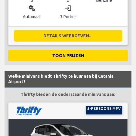
5
2
Benzine
miscellaneous_services
login
Automaat
3 Portier
DETAILS WEERGEVEN...
TOON PRIJZEN
Welke minivans biedt Thrifty te huur aan bij Catania
Airport?
Thrifty bieden de onderstaande minivans aan:
5-PERSOONS MPV