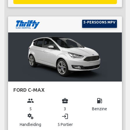
5-PERSOONS MPV
FORD C-MAX
group
business_center
local_gas_station
5
3
Benzine
miscellaneous_services
login
Handleiding
5 Portier