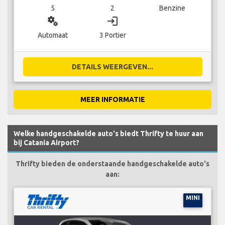
5
2
Benzine
miscellaneous_services
login
Automaat
3 Portier
DETAILS WEERGEVEN...
MEER INFORMATIE
Welke handgeschakelde auto's biedt Thrifty te huur aan
bij Catania Airport?
Thrifty bieden de onderstaande handgeschakelde auto's
aan:
MINI