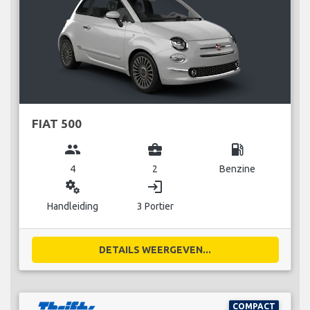
FIAT 500
group
business_center
local_gas_station
4
2
Benzine
miscellaneous_services
login
Handleiding
3 Portier
DETAILS WEERGEVEN...
COMPACT