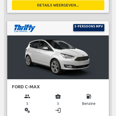
DETAILS WEERGEVEN...
5-PERSOONS MPV
FORD C-MAX
group
business_center
local_gas_station
5
3
Benzine
miscellaneous_services
login