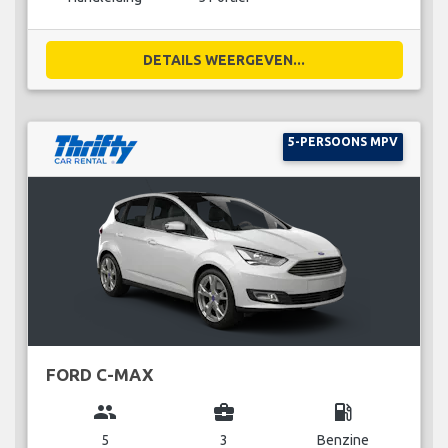
DETAILS WEERGEVEN...
5-PERSOONS MPV
FORD C-MAX
group
business_center
local_gas_station
5
3
Benzine