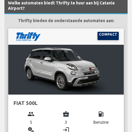
Welke automaten biedt Thrifty te huur aan bij Catania
Airport?
Thrifty bieden de onderstaande automaten aan:
COMPACT
FIAT 500L
group
business_center
local_gas_station
5
3
Benzine
miscellaneous_services
login