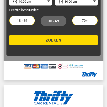
Leeftijd bestuurder:
18 - 29
70+
30 - 69
ZOEKEN