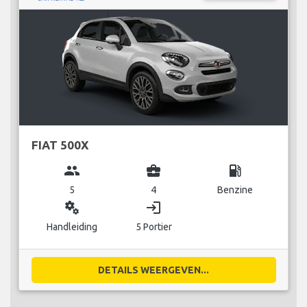
FIAT 500X
group
business_center
local_gas_station
5
4
Benzine
miscellaneous_services
login
Handleiding
5 Portier
DETAILS WEERGEVEN...