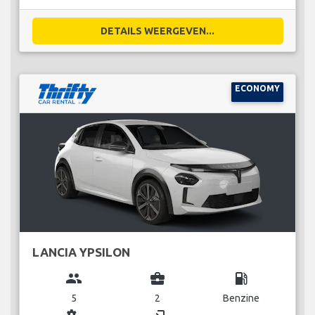
DETAILS WEERGEVEN...
ECONOMY
LANCIA YPSILON
group
business_center
local_gas_station
5
2
Benzine