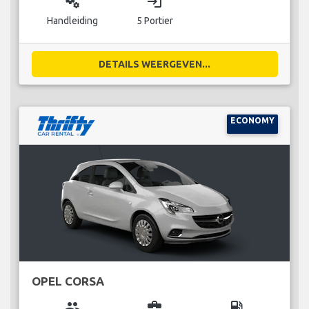
miscellaneous_services
login
Handleiding
5 Portier
DETAILS WEERGEVEN...
ECONOMY
OPEL CORSA
group
business_center
local_gas_station