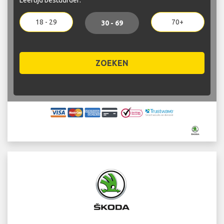
18 - 29
70+
30 - 69
ZOEKEN