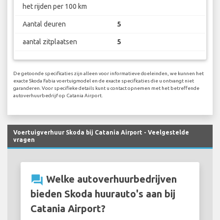
het rijden per 100 km
Aantal deuren
5
aantal zitplaatsen
5
De getoonde specificaties zijn alleen voor informatieve doeleinden, we kunnen het
exacte Skoda Fabia voertuigmodel en de exacte specificaties die u ontvangt niet
garanderen. Voor specifieke details kunt u contact opnemen met het betreffende
autoverhuurbedrijf op Catania Airport.
Voertuigverhuur Skoda bij Catania Airport - Veelgestelde
vragen
question_answer
Welke autoverhuurbedrijven
bieden Skoda huurauto's aan bij
Catania Airport?