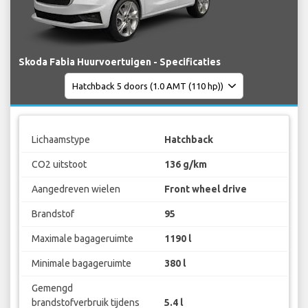
Skoda Fabia Huurvoertuigen - Specificaties
Lichaamstype
Hatchback
CO2 uitstoot
136 g/km
Aangedreven wielen
Front wheel drive
Brandstof
95
Maximale bagageruimte
1190 l
Minimale bagageruimte
380 l
Gemengd
brandstofverbruik tijdens
5.4 l