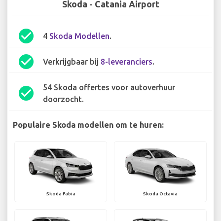
Skoda - Catania Airport
check_circle
4
Skoda Modellen
.
check_circle
Verkrijgbaar bij
8-leveranciers
.
54 Skoda offertes voor autoverhuur
check_circle
doorzocht.
Populaire Skoda modellen om te huren:
Skoda Fabia
Skoda Octavia