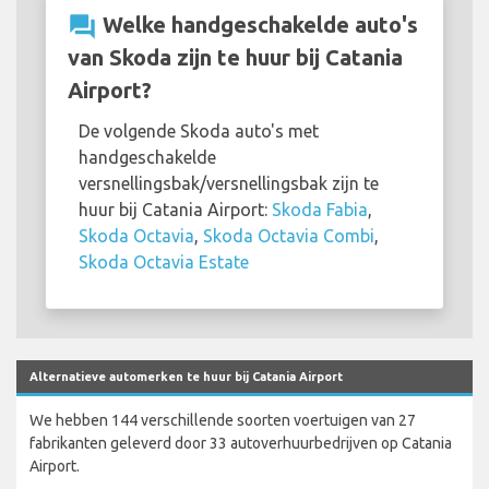
question_answer
Welke handgeschakelde auto's
van Skoda zijn te huur bij Catania
Airport?
De volgende Skoda auto's met
handgeschakelde
versnellingsbak/versnellingsbak zijn te
huur bij Catania Airport:
Skoda Fabia
,
Skoda Octavia
,
Skoda Octavia Combi
,
Skoda Octavia Estate
Alternatieve automerken te huur bij Catania Airport
We hebben 144 verschillende soorten voertuigen van 27
fabrikanten geleverd door 33 autoverhuurbedrijven op Catania
Airport.