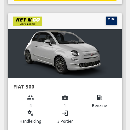
MINI
FIAT 500
group
business_center
local_gas_station
4
1
Benzine
miscellaneous_services
login
Handleiding
3 Portier