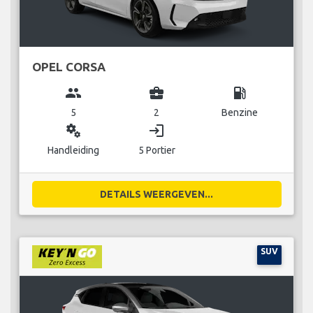
OPEL CORSA
group
business_center
local_gas_station
5
2
Benzine
miscellaneous_services
login
Handleiding
5 Portier
DETAILS WEERGEVEN...
SUV