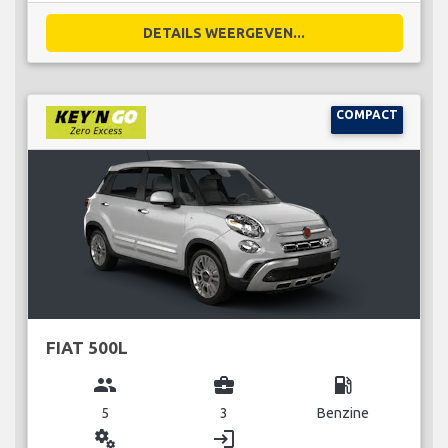
DETAILS WEERGEVEN...
COMPACT
FIAT 500L
group
business_center
local_gas_station
5
3
Benzine
miscellaneous_services
login