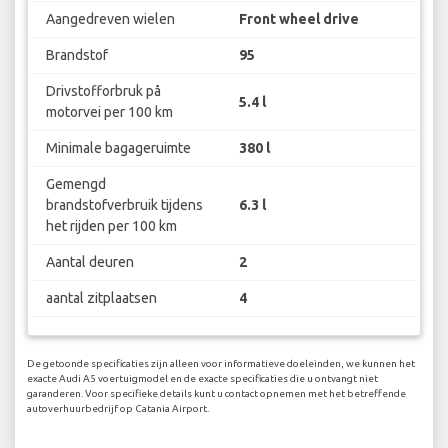
Aangedreven wielen
Front wheel drive
Brandstof
95
Drivstofforbruk på
5.4 l
motorvei per 100 km
Minimale bagageruimte
380 l
Gemengd
brandstofverbruik tijdens
6.3 l
het rijden per 100 km
Aantal deuren
2
aantal zitplaatsen
4
De getoonde specificaties zijn alleen voor informatieve doeleinden, we kunnen het
exacte Audi A5 voertuigmodel en de exacte specificaties die u ontvangt niet
garanderen. Voor specifieke details kunt u contact opnemen met het betreffende
autoverhuurbedrijf op Catania Airport.