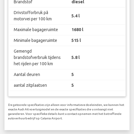
Brandstof
diesel
Drivstofforbruk på
5.4 l
motorvei per 100 km
Maximale bagageruimte
1680 l
Minimale bagageruimte
515 l
Gemengd
brandstofverbruik tijdens
5.8 l
het rijden per 100 km
Aantal deuren
5
aantal zitplaatsen
5
De getoonde specificaties zijn alleen voor informatieve doeleinden, we kunnen het
exacte Audi A6 voertuigmodel en de exacte specificaties die u ontvangt niet
garanderen. Voor specifieke details kunt u contact opnemen met het betreffende
autoverhuurbedrijf op Catania Airport.