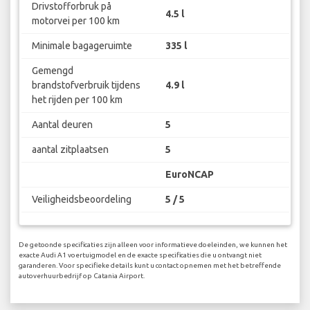
Drivstofforbruk på
4.5 l
motorvei per 100 km
Minimale bagageruimte
335 l
Gemengd
brandstofverbruik tijdens
4.9 l
het rijden per 100 km
Aantal deuren
5
aantal zitplaatsen
5
EuroNCAP
Veiligheidsbeoordeling
5 / 5
De getoonde specificaties zijn alleen voor informatieve doeleinden, we kunnen het
exacte Audi A1 voertuigmodel en de exacte specificaties die u ontvangt niet
garanderen. Voor specifieke details kunt u contact opnemen met het betreffende
autoverhuurbedrijf op Catania Airport.