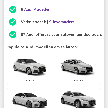
check_circle
9
Audi Modellen
.
check_circle
Verkrijgbaar bij
9-leveranciers
.
check_circle
87 Audi offertes voor autoverhuur doorzocht.
Populaire Audi modellen om te huren:
Audi A1
Audi A3