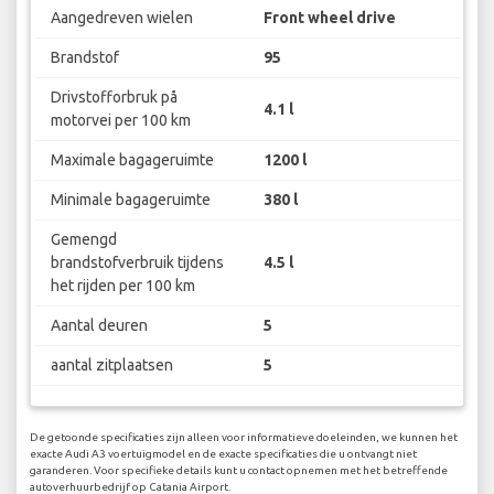
Aangedreven wielen
Front wheel drive
Brandstof
95
Drivstofforbruk på
4.1 l
motorvei per 100 km
Maximale bagageruimte
1200 l
Minimale bagageruimte
380 l
Gemengd
brandstofverbruik tijdens
4.5 l
het rijden per 100 km
Aantal deuren
5
aantal zitplaatsen
5
De getoonde specificaties zijn alleen voor informatieve doeleinden, we kunnen het
exacte Audi A3 voertuigmodel en de exacte specificaties die u ontvangt niet
garanderen. Voor specifieke details kunt u contact opnemen met het betreffende
autoverhuurbedrijf op Catania Airport.