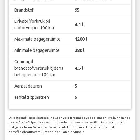
Brandstof
95
Drivstofforbruk på
4.1 l
motorvei per 100 km
Maximale bagageruimte
1200 l
Minimale bagageruimte
380 l
Gemengd
brandstofverbruik tijdens
4.5 l
het rijden per 100 km
Aantal deuren
5
aantal zitplaatsen
5
De getoonde specificaties zijn alleen voor informatieve doeleinden, we kunnen het
exacte Audi A3 Sportback voertuigmodel en de exacte specificaties die u ontvangt
niet garanderen. Voor specifieke details kunt u contact opnemen met het
betreffende autoverhuurbedrijf op Catania Airport.