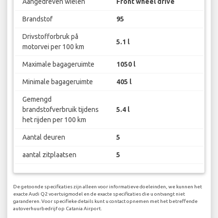
Aangedreven wielen
Front wheel drive
Brandstof
95
Drivstofforbruk på
5.1 l
motorvei per 100 km
Maximale bagageruimte
1050 l
Minimale bagageruimte
405 l
Gemengd
brandstofverbruik tijdens
5.4 l
het rijden per 100 km
Aantal deuren
5
aantal zitplaatsen
5
De getoonde specificaties zijn alleen voor informatieve doeleinden, we kunnen het
exacte Audi Q2 voertuigmodel en de exacte specificaties die u ontvangt niet
garanderen. Voor specifieke details kunt u contact opnemen met het betreffende
autoverhuurbedrijf op Catania Airport.