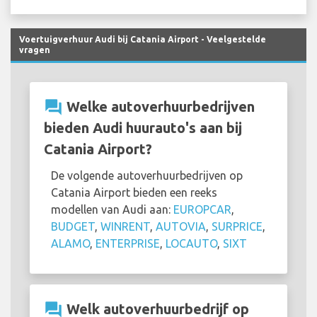
Voertuigverhuur Audi bij Catania Airport - Veelgestelde
vragen
question_answer
Welke autoverhuurbedrijven
bieden Audi huurauto's aan bij
Catania Airport?
De volgende autoverhuurbedrijven op
Catania Airport bieden een reeks
modellen van Audi aan:
EUROPCAR
,
BUDGET
,
WINRENT
,
AUTOVIA
,
SURPRICE
,
ALAMO
,
ENTERPRISE
,
LOCAUTO
,
SIXT
question_answer
Welk autoverhuurbedrijf op