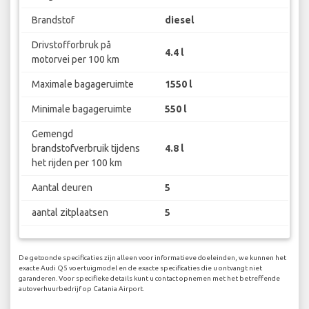
Brandstof
diesel
Drivstofforbruk på
4.4 l
motorvei per 100 km
Maximale bagageruimte
1550 l
Minimale bagageruimte
550 l
Gemengd
brandstofverbruik tijdens
4.8 l
het rijden per 100 km
Aantal deuren
5
aantal zitplaatsen
5
De getoonde specificaties zijn alleen voor informatieve doeleinden, we kunnen het
exacte Audi Q5 voertuigmodel en de exacte specificaties die u ontvangt niet
garanderen. Voor specifieke details kunt u contact opnemen met het betreffende
autoverhuurbedrijf op Catania Airport.