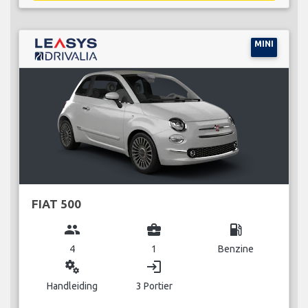
MINI
FIAT 500
group
business_center
local_gas_station
4
1
Benzine
miscellaneous_services
login
Handleiding
3 Portier