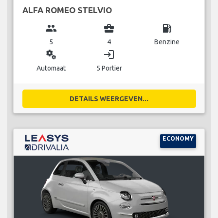
ALFA ROMEO STELVIO
group
business_center
local_gas_station
5
4
Benzine
miscellaneous_services
login
Automaat
5 Portier
DETAILS WEERGEVEN...
ECONOMY