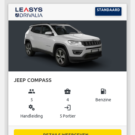
STANDAARD
JEEP COMPASS
group
business_center
local_gas_station
5
4
Benzine
miscellaneous_services
login
Handleiding
5 Portier
DETAILS WEERGEVEN...