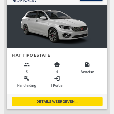
FIAT TIPO ESTATE
group
business_center
local_gas_station
5
4
Benzine
miscellaneous_services
login
Handleiding
5 Portier
DETAILS WEERGEVEN...