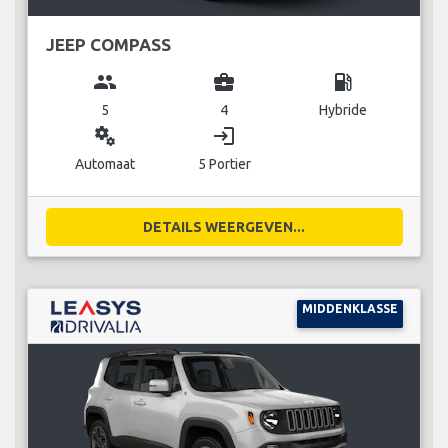
JEEP COMPASS
group
business_center
local_gas_station
5
4
Hybride
miscellaneous_services
login
Automaat
5 Portier
DETAILS WEERGEVEN...
MIDDENKLASSE