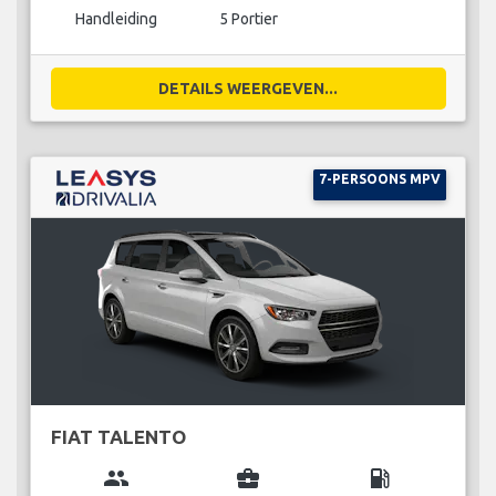
Handleiding
5 Portier
DETAILS WEERGEVEN...
7-PERSOONS MPV
FIAT TALENTO
group
business_center
local_gas_station