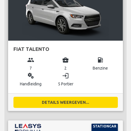
FIAT TALENTO
group
business_center
local_gas_station
7
2
Benzine
miscellaneous_services
login
Handleiding
5 Portier
DETAILS WEERGEVEN...
STATIONCAR