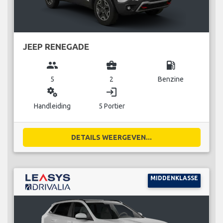
JEEP RENEGADE
group
business_center
local_gas_station
5
2
Benzine
miscellaneous_services
login
Handleiding
5 Portier
DETAILS WEERGEVEN...
MIDDENKLASSE