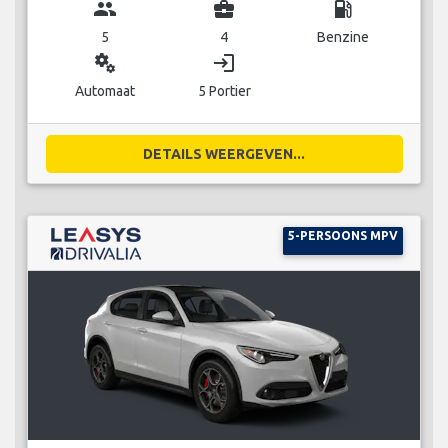
group
business_center
local_gas_station
5
4
Benzine
miscellaneous_services
login
Automaat
5 Portier
DETAILS WEERGEVEN...
5-PERSOONS MPV