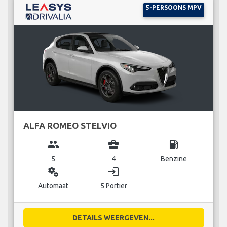
5-PERSOONS MPV
ALFA ROMEO STELVIO
group
business_center
local_gas_station
5
4
Benzine
miscellaneous_services
login
Automaat
5 Portier
DETAILS WEERGEVEN...