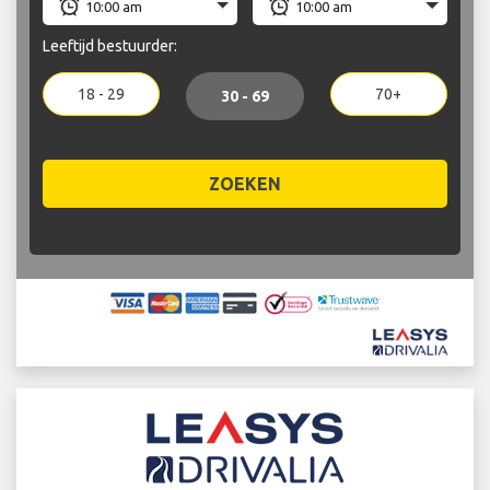
Leeftijd bestuurder:
18 - 29
70+
30 - 69
ZOEKEN