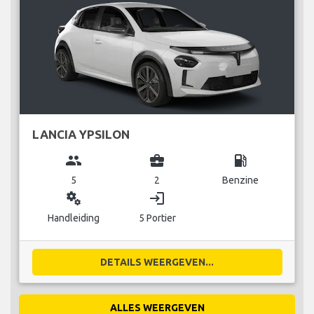
LANCIA YPSILON
group
business_center
local_gas_station
5
2
Benzine
miscellaneous_services
login
Handleiding
5 Portier
DETAILS WEERGEVEN...
ALLES WEERGEVEN