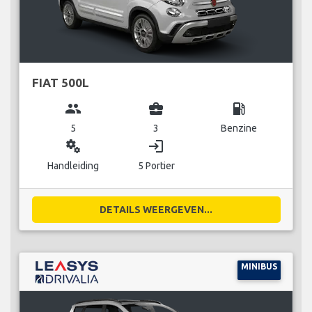
FIAT 500L
group
business_center
local_gas_station
5
3
Benzine
miscellaneous_services
login
Handleiding
5 Portier
DETAILS WEERGEVEN...
MINIBUS