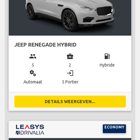
JEEP RENEGADE HYBRID
group
business_center
local_gas_station
5
2
Hybride
miscellaneous_services
login
Automaat
5 Portier
DETAILS WEERGEVEN...
ECONOMY