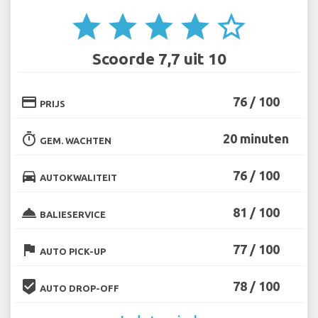
star
star
star
star
star_border
Scoorde 7,7 uit 10
credit_card
76 / 100
PRIJS
timer
20 minuten
GEM. WACHTEN
directions_car
76 / 100
AUTOKWALITEIT
room_service
81 / 100
BALIESERVICE
flag
77 / 100
AUTO PICK-UP
beenhere
78 / 100
AUTO DROP-OFF