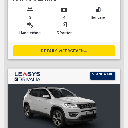
group
business_center
local_gas_station
5
4
Benzine
miscellaneous_services
login
Handleiding
5 Portier
DETAILS WEERGEVEN...
STANDAARD