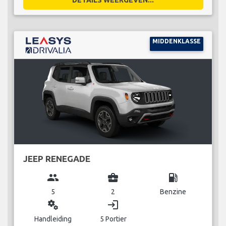
MIDDENKLASSE
JEEP RENEGADE
group
business_center
local_gas_station
5
2
Benzine
miscellaneous_services
login
Handleiding
5 Portier