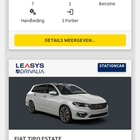
7
2
Benzine
miscellaneous_services
login
Handleiding
5 Portier
DETAILS WEERGEVEN...
STATIONCAR
FIAT TIPO ESTATE