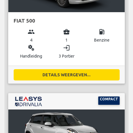
FIAT 500
group
business_center
local_gas_station
4
1
Benzine
miscellaneous_services
login
Handleiding
3 Portier
DETAILS WEERGEVEN...
COMPACT