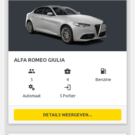
ALFA ROMEO GIULIA
group
business_center
local_gas_station
5
4
Benzine
miscellaneous_services
login
Automaat
5 Portier
DETAILS WEERGEVEN...