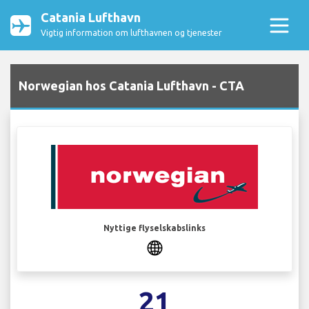
Catania Lufthavn
Vigtig information om lufthavnen og tjenester
Norwegian hos Catania Lufthavn - CTA
Nyttige flyselskabslinks
21