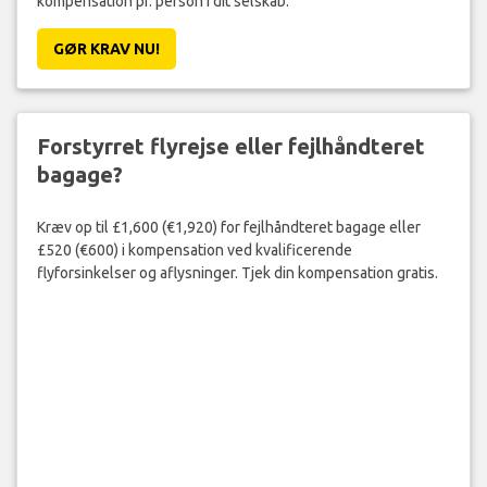
kompensation pr. person i dit selskab.
GØR KRAV NU!
Forstyrret flyrejse eller fejlhåndteret
bagage?
Kræv op til £1,600 (€1,920) for fejlhåndteret bagage eller
£520 (€600) i kompensation ved kvalificerende
flyforsinkelser og aflysninger. Tjek din kompensation gratis.