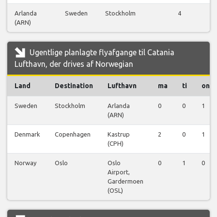
Arlanda
Sweden
Stockholm
4
(ARN)
fl
Ugentlige planlagte flyafgange til Catania
Lufthavn, der drives af Norwegian
Land
Destination
Lufthavn
ma
ti
on
Sweden
Stockholm
Arlanda
0
0
1
(ARN)
Denmark
Copenhagen
Kastrup
2
0
1
(CPH)
Norway
Oslo
Oslo
0
1
0
Airport,
Gardermoen
(OSL)