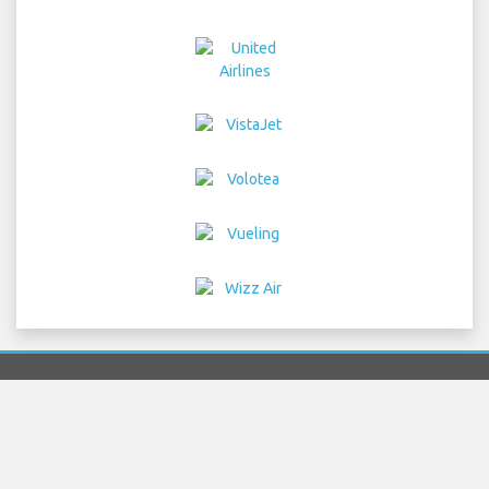
Home
Flyrejser
Biludlejning
Transport til og fra
lufthavnen
Parkering
Hoteller
Info & Nyheder
Ansvarsfraskrivelse
Privatlivspolitik
Sitemap