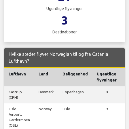
Ugentlige flyvninger
3
Destinationer
Hvilke steder flyver Norwegian til og fra Catania
Lufthavn?
Lufthavn
Land
Beliggenhed
Ugentlige
flyvninger
Kastrup
Denmark
Copenhagen
8
(CPH)
fl
Oslo
Norway
Oslo
9
Airport,
fl
Gardermoen
(OSL)