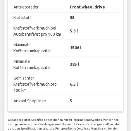
Antriebsräder
Front wheel drive
Kraftstoff
95
Kraftstoffverbrauch bei
5.3 l
Autobahnfahrt pro 100 km
Maximale
1506 l
Kofferraumkapazität
Minimale
385 l
Kofferraumkapazität
Gemischter
Kraftstoffverbrauch pro
6.5 l
100 km
Anzahl Sitzplätze
5
Die angezeigten Spezifikationen dienen nur zu Informationszwecken. Wir können
nicht garantieren, dass Sie das genaue Citroen C3 Picasso-Fahrzeugmodell und die
genauen Spezifikationen erhalten. Für spezifische Details sollten Sie sich bei der