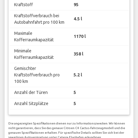
Kraftstoff
95
Kraftstoffverbrauch bei
4.5 l
Autobahnfahrt pro 100 km
Maximale
1170 l
Kofferraumkapazität
Minimale
358 l
Kofferraumkapazität
Gemischter
Kraftstoffverbrauch pro
5.2 l
100 km
Anzahl der Türen
5
Anzahl Sitzplätze
5
Die angezeigten Spezifikationen dienen nur zu Informationszwecken. Wir können
nicht garantieren, dass Sie das genaue Citroen C4 Cactus-Fahrzeugmodell und die
genauen Spezifikationen erhalten. Für spezifische Details sollten Sie sich bei der
jeweiligen Autovermietung unter Catania Flughafen erkundigen.