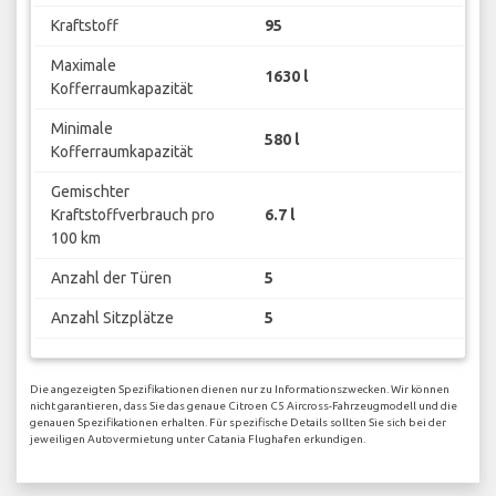
Kraftstoff
95
Maximale
1630 l
Kofferraumkapazität
Minimale
580 l
Kofferraumkapazität
Gemischter
Kraftstoffverbrauch pro
6.7 l
100 km
Anzahl der Türen
5
Anzahl Sitzplätze
5
Die angezeigten Spezifikationen dienen nur zu Informationszwecken. Wir können
nicht garantieren, dass Sie das genaue Citroen C5 Aircross-Fahrzeugmodell und die
genauen Spezifikationen erhalten. Für spezifische Details sollten Sie sich bei der
jeweiligen Autovermietung unter Catania Flughafen erkundigen.