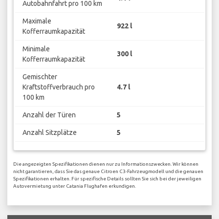
Autobahnfahrt pro 100 km
Maximale
922 l
Kofferraumkapazität
Minimale
300 l
Kofferraumkapazität
Gemischter
Kraftstoffverbrauch pro
4.7 l
100 km
Anzahl der Türen
5
Anzahl Sitzplätze
5
Die angezeigten Spezifikationen dienen nur zu Informationszwecken. Wir können
nicht garantieren, dass Sie das genaue Citroen C3-Fahrzeugmodell und die genauen
Spezifikationen erhalten. Für spezifische Details sollten Sie sich bei der jeweiligen
Autovermietung unter Catania Flughafen erkundigen.