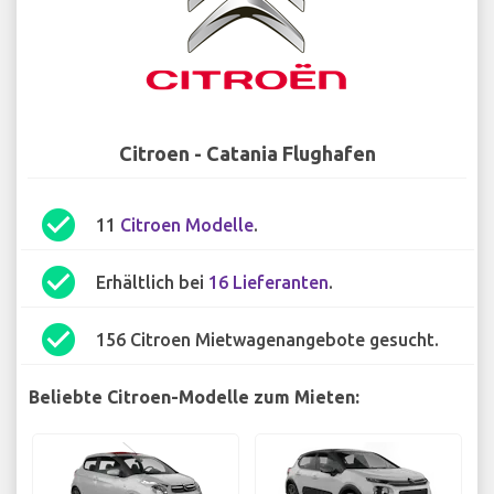
Citroen - Catania Flughafen
check_circle
11
Citroen Modelle
.
check_circle
Erhältlich bei
16 Lieferanten
.
check_circle
156 Citroen Mietwagenangebote gesucht.
Beliebte Citroen-Modelle zum Mieten: