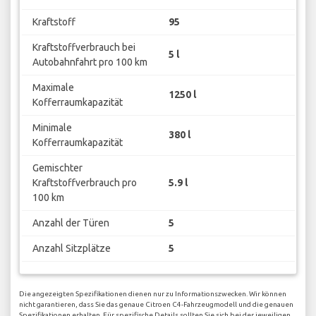
Kraftstoff
95
Kraftstoffverbrauch bei
5 l
Autobahnfahrt pro 100 km
Maximale
1250 l
Kofferraumkapazität
Minimale
380 l
Kofferraumkapazität
Gemischter
Kraftstoffverbrauch pro
5.9 l
100 km
Anzahl der Türen
5
Anzahl Sitzplätze
5
Die angezeigten Spezifikationen dienen nur zu Informationszwecken. Wir können
nicht garantieren, dass Sie das genaue Citroen C4-Fahrzeugmodell und die genauen
Spezifikationen erhalten. Für spezifische Details sollten Sie sich bei der jeweiligen