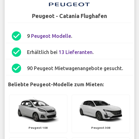
Peugeot - Catania Flughafen
check_circle
9
Peugeot Modelle
.
check_circle
Erhältlich bei
13 Lieferanten
.
check_circle
90 Peugeot Mietwagenangebote gesucht.
Beliebte Peugeot-Modelle zum Mieten:
Peugeot 108
Peugeot 308