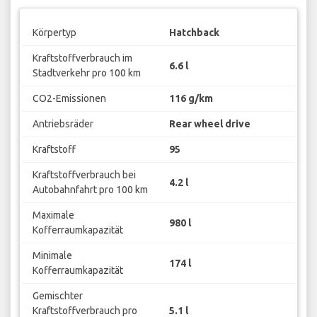
Körpertyp
Hatchback
Kraftstoffverbrauch im
6.6 l
Stadtverkehr pro 100 km
CO2-Emissionen
116 g/km
Antriebsräder
Rear wheel drive
Kraftstoff
95
Kraftstoffverbrauch bei
4.2 l
Autobahnfahrt pro 100 km
Maximale
980 l
Kofferraumkapazität
Minimale
174 l
Kofferraumkapazität
Gemischter
Kraftstoffverbrauch pro
5.1 l