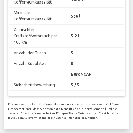
Kofferraumkapazität
Minimale
536 l
Kofferraumkapazität
Gemischter
Kraftstoffverbrauch pro
5.2 l
100 km
Anzahl der Türen
5
Anzahl Sitzplätze
5
EuroNCAP
Sicherheitsbewertung
5 / 5
Die angezeigten Spezifikationen dienen nur zu Informationszwecken. Wir können
nicht garantieren, dass Sie das genaue Renault Captur-Fahrzeugmodell und die
genauen Spezifikationen erhalten. Für spezifische Details sollten Sie sich bei der
jeweiligen Autovermietung unter Catania Flughafen erkundigen.