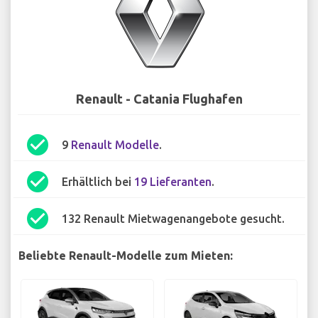
Renault - Catania Flughafen
check_circle
9
Renault Modelle
.
check_circle
Erhältlich bei
19 Lieferanten
.
check_circle
132 Renault Mietwagenangebote gesucht.
Beliebte Renault-Modelle zum Mieten: