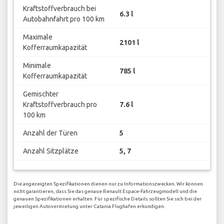
Kraftstoffverbrauch bei
6.3 l
Autobahnfahrt pro 100 km
Maximale
2101 l
Kofferraumkapazität
Minimale
785 l
Kofferraumkapazität
Gemischter
Kraftstoffverbrauch pro
7.6 l
100 km
Anzahl der Türen
5
Anzahl Sitzplätze
5, 7
Die angezeigten Spezifikationen dienen nur zu Informationszwecken. Wir können
nicht garantieren, dass Sie das genaue Renault Espace-Fahrzeugmodell und die
genauen Spezifikationen erhalten. Für spezifische Details sollten Sie sich bei der
jeweiligen Autovermietung unter Catania Flughafen erkundigen.