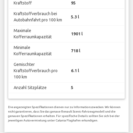
Kraftstoff
95
Kraftstoffverbrauch bei
5.3 l
Autobahnfahrt pro 100 km
Maximale
1901 l
Kofferraumkapazität
Minimale
718 l
Kofferraumkapazität
Gemischter
Kraftstoffverbrauch pro
6.1 l
100 km
Anzahl Sitzplätze
5
Die angezeigten Spezifikationen dienen nur zu Informationszwecken. Wir können
nicht garantieren, dass Sie das genaue Renault Scenic-Fahrzeugmodell und die
genauen Spezifikationen erhalten. Für spezifische Details sollten Sie sich bei der
jeweiligen Autovermietung unter Catania Flughafen erkundigen.