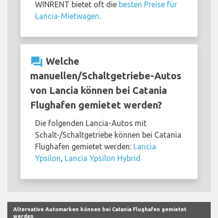
WINRENT bietet oft die
besten Preise für
Lancia-Mietwagen
.
question_answer
Welche
manuellen/Schaltgetriebe-Autos
von Lancia können bei Catania
Flughafen gemietet werden?
Die folgenden Lancia-Autos mit
Schalt-/Schaltgetriebe können bei Catania
Flughafen gemietet werden:
Lancia
Ypsilon
,
Lancia Ypsilon Hybrid
Alternative Automarken können bei Catania Flughafen gemietet
werden