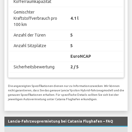
Kofferraumkapazität
Gemischter
Kraftstoffverbrauch pro
4.1 l
100 km
Anzahl der Türen
5
Anzahl Sitzplätze
5
EuroNCAP
Sicherheitsbewertung
2 / 5
Die angezeigten Spezifikationen dienen nur zu Informationszwecken. Wir können
nicht garantieren, dass Sie das genaue Lancia Ypsilon Hybrid-Fahrzeugmodell und die
genauen Spezifikationen erhalten. Für spezifische Details sollten Sie sich bei der
jeweiligen Autovermietung unter Catania Flughafen erkundigen.
Lancia-Fahrzeugvermietung bei Catania Flughafen – FAQ