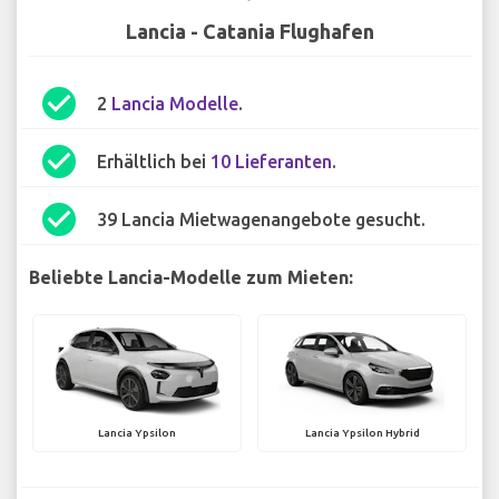
Lancia - Catania Flughafen
check_circle
2
Lancia Modelle
.
check_circle
Erhältlich bei
10 Lieferanten
.
check_circle
39 Lancia Mietwagenangebote gesucht.
Beliebte Lancia-Modelle zum Mieten:
Lancia Ypsilon
Lancia Ypsilon Hybrid