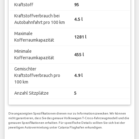
Kraftstoff
95
Kraftstoffverbrauch bei
4.5 l
Autobahnfahrt pro 100 km
Maximale
1281 l
Kofferraumkapazität
Minimale
455 l
Kofferraumkapazität
Gemischter
Kraftstoffverbrauch pro
4.9 l
100 km
Anzahl Sitzplätze
5
Die angezeigten Spezifikationen dienen nur zu Informationszwecken. Wir können
nicht garantieren, dass Sie das genaue Volkswagen T-Cross-Fahrzeugmodell und die
genauen Spezifikationen erhalten. Für spezifische Details sollten Sie sich bei der
jeweiligen Autovermietung unter Catania Flughafen erkundigen.