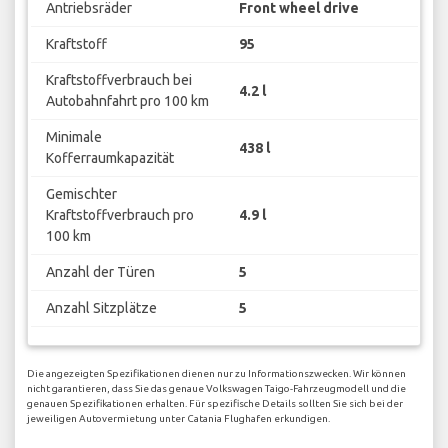
Antriebsräder
Front wheel drive
Kraftstoff
95
Kraftstoffverbrauch bei
4.2 l
Autobahnfahrt pro 100 km
Minimale
438 l
Kofferraumkapazität
Gemischter
Kraftstoffverbrauch pro
4.9 l
100 km
Anzahl der Türen
5
Anzahl Sitzplätze
5
Die angezeigten Spezifikationen dienen nur zu Informationszwecken. Wir können
nicht garantieren, dass Sie das genaue Volkswagen Taigo-Fahrzeugmodell und die
genauen Spezifikationen erhalten. Für spezifische Details sollten Sie sich bei der
jeweiligen Autovermietung unter Catania Flughafen erkundigen.