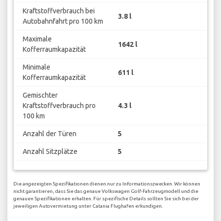
Kraftstoffverbrauch bei
3.8 l
Autobahnfahrt pro 100 km
Maximale
1642 l
Kofferraumkapazität
Minimale
611 l
Kofferraumkapazität
Gemischter
Kraftstoffverbrauch pro
4.3 l
100 km
Anzahl der Türen
5
Anzahl Sitzplätze
5
Die angezeigten Spezifikationen dienen nur zu Informationszwecken. Wir können
nicht garantieren, dass Sie das genaue Volkswagen Golf-Fahrzeugmodell und die
genauen Spezifikationen erhalten. Für spezifische Details sollten Sie sich bei der
jeweiligen Autovermietung unter Catania Flughafen erkundigen.