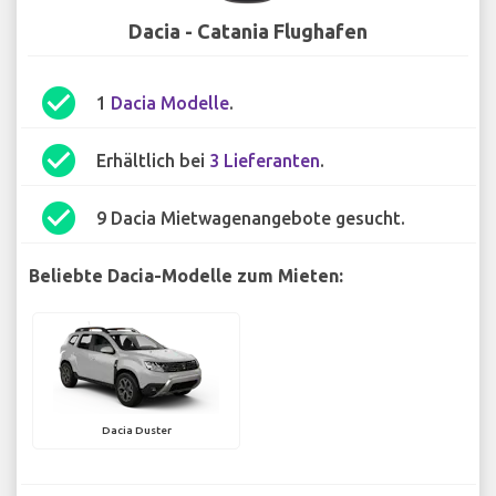
Dacia - Catania Flughafen
check_circle
1
Dacia Modelle
.
check_circle
Erhältlich bei
3 Lieferanten
.
check_circle
9 Dacia Mietwagenangebote gesucht.
Beliebte Dacia-Modelle zum Mieten:
Dacia Duster