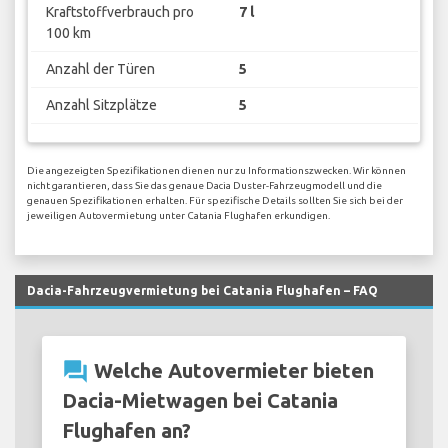
Kraftstoffverbrauch pro
7 l
100 km
Anzahl der Türen
5
Anzahl Sitzplätze
5
Die angezeigten Spezifikationen dienen nur zu Informationszwecken. Wir können
nicht garantieren, dass Sie das genaue Dacia Duster-Fahrzeugmodell und die
genauen Spezifikationen erhalten. Für spezifische Details sollten Sie sich bei der
jeweiligen Autovermietung unter Catania Flughafen erkundigen.
Dacia-Fahrzeugvermietung bei Catania Flughafen – FAQ
question_answer
Welche Autovermieter bieten
Dacia-Mietwagen bei Catania
Flughafen an?