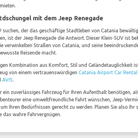
mieten.
dtdschungel mit dem Jeep Renegade
V suchen, der das geschäftige Stadtleben von Catania bewältig
nden, ist der Jeep Renegade die Antwort. Dieser Klein-SUV ist be
die verwinkelten Straßen von Catania, und seine beeindruckende
tbewusste Reisende macht.
igen Kombination aus Komfort, Stil und Geländetauglichkeit ist
hrzeug von einem vertrauenswürdigen
Catania Airport Car Rental
d
AVIS
.
r ein zuverlässiges Fahrzeug für Ihren Aufenthalt benötigen, a
 Abenteurer eine umweltfreundliche Fahrt wünschen, Jeep-Verm
 um Ihren Bedürfnissen gerecht zu werden. Planen Sie also Ihr 
e das wahre Fahrvergnügen.