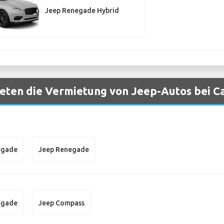
Jeep Renegade Hybrid
eten die Vermietung von Jeep-Autos bei Ca
egade
Jeep Renegade
egade
Jeep Compass