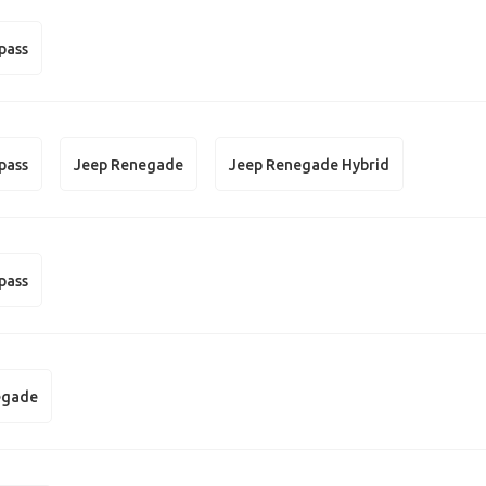
pass
pass
Jeep Renegade
Jeep Renegade Hybrid
pass
egade