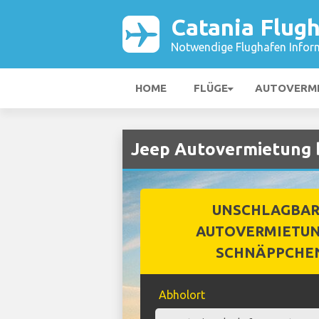
Catania Flug
Notwendige Flughafen Infor
HOME
FLÜGE
AUTOVERM
Jeep Autovermietung b
UNSCHLAGBA
AUTOVERMIETUN
SCHNÄPPCHE
Abholort