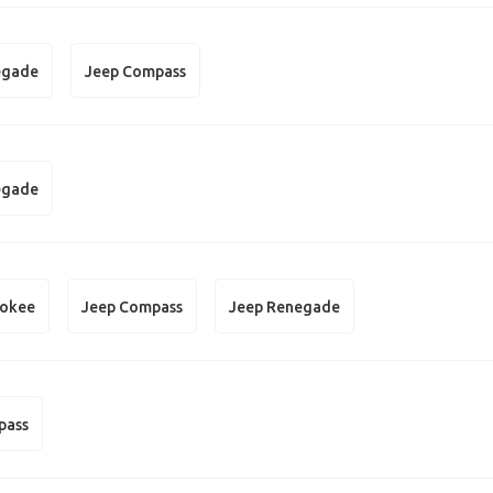
egade
Jeep Compass
egade
rokee
Jeep Compass
Jeep Renegade
pass