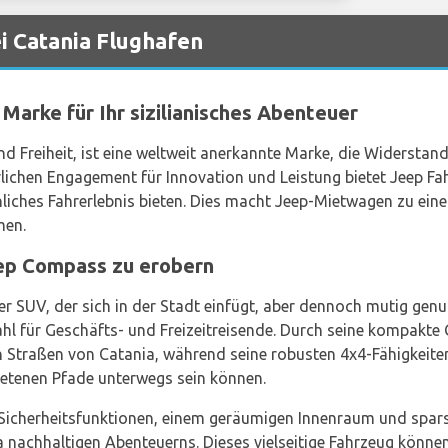
 Catania Flughafen
Marke für Ihr sizilianisches Abenteuer
und Freiheit, ist eine weltweit anerkannte Marke, die Widerstan
rlichen Engagement für Innovation und Leistung bietet Jeep Fah
hliches Fahrerlebnis bieten. Dies macht Jeep-Mietwagen zu eine
en.
ep Compass zu erobern
r SUV, der sich in der Stadt einfügt, aber dennoch mutig genu
ahl für Geschäfts- und Freizeitreisende. Durch seine kompakte Gr
n Straßen von Catania, während seine robusten 4x4-Fähigkeiten 
retenen Pfade unterwegs sein können.
Sicherheitsfunktionen, einem geräumigen Innenraum und spa
 nachhaltigen Abenteuerns. Dieses vielseitige Fahrzeug können