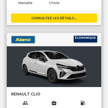
Manuelle
5 Porte
CONSULTEZ LES DÉTAILS...
ÉCONOMIQUE
RENAULT CLIO
group
business_center
local_gas_station