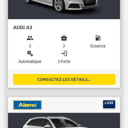
AUDI A3
group
business_center
local_gas_station
5
3
Essence
miscellaneous_services
login
Automatique
5 Porte
CONSULTEZ LES DÉTAILS...
LUXE