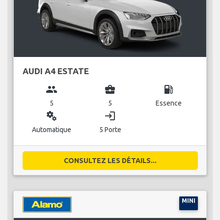
AUDI A4 ESTATE
group
business_center
local_gas_station
5
5
Essence
miscellaneous_services
login
Automatique
5 Porte
CONSULTEZ LES DÉTAILS...
MINI