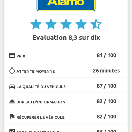
star
star
star
star
star_half
Evaluation 8,3 sur dix
credit_card
81 / 100
PRIX
timer
26 minutes
ATTENTE MOYENNE
directions_car
87 / 100
LA QUALITÉ DU VEHICULE
room_service
82 / 100
BUREAU D'INFORMATION
flag
82 / 100
RÉCUPERER LE VÉHICULE
beenhere
86 / 100