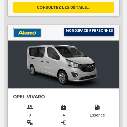
CONSULTEZ LES DÉTAILS...
MONOSPACE 9 PERSONNES
OPEL VIVARO
group
business_center
local_gas_station
9
4
Essence
miscellaneous_services
login