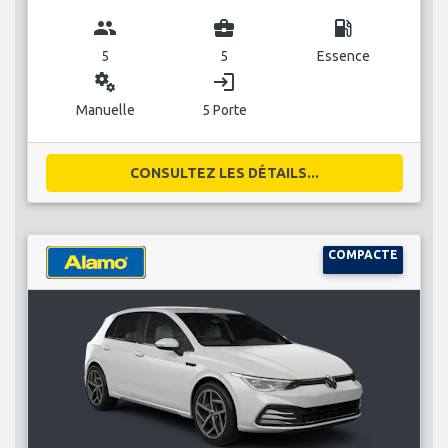
group
business_center
local_gas_station
5
5
Essence
miscellaneous_services
login
Manuelle
5 Porte
CONSULTEZ LES DÉTAILS...
COMPACTE