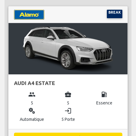
BREAK
AUDI A4 ESTATE
group
business_center
local_gas_station
5
5
Essence
miscellaneous_services
login
Automatique
5 Porte