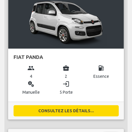
FIAT PANDA
group
business_center
local_gas_station
4
2
Essence
miscellaneous_services
login
Manuelle
5 Porte
CONSULTEZ LES DÉTAILS...