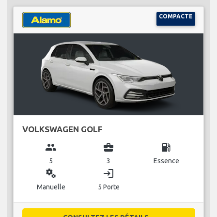
COMPACTE
VOLKSWAGEN GOLF
group
business_center
local_gas_station
5
3
Essence
miscellaneous_services
login
Manuelle
5 Porte