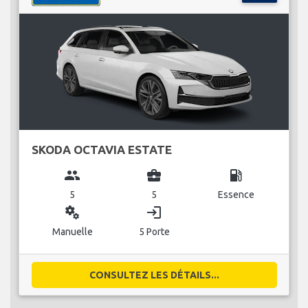
SKODA OCTAVIA ESTATE
group
business_center
local_gas_station
5
5
Essence
miscellaneous_services
login
Manuelle
5 Porte
CONSULTEZ LES DÉTAILS...