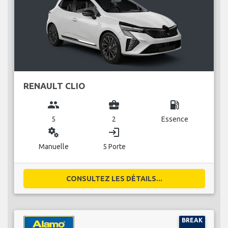
RENAULT CLIO
group
business_center
local_gas_station
5
2
Essence
miscellaneous_services
login
Manuelle
5 Porte
CONSULTEZ LES DÉTAILS...
BREAK