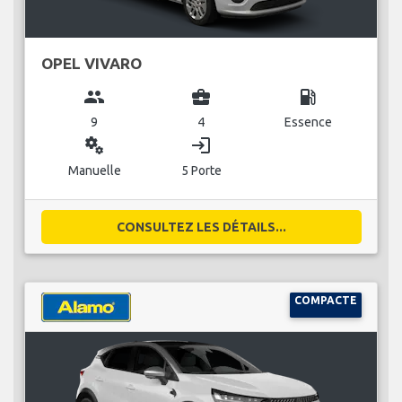
OPEL VIVARO
group
business_center
local_gas_station
9
4
Essence
miscellaneous_services
login
Manuelle
5 Porte
CONSULTEZ LES DÉTAILS...
COMPACTE