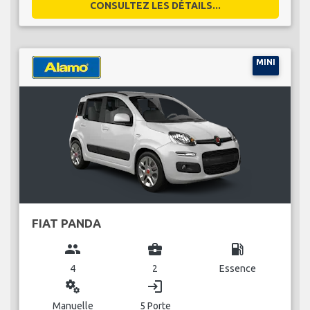
CONSULTEZ LES DÉTAILS...
MINI
FIAT PANDA
group
business_center
local_gas_station
4
2
Essence
miscellaneous_services
login
Manuelle
5 Porte