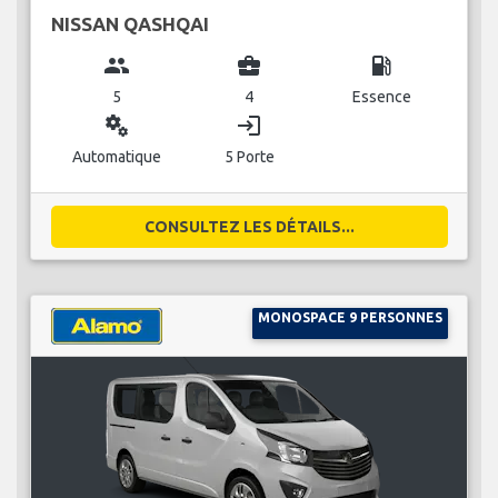
NISSAN QASHQAI
group
business_center
local_gas_station
5
4
Essence
miscellaneous_services
login
Automatique
5 Porte
CONSULTEZ LES DÉTAILS...
MONOSPACE 9 PERSONNES