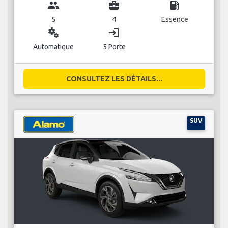
group
business_center
local_gas_station
5
4
Essence
miscellaneous_services
login
Automatique
5 Porte
CONSULTEZ LES DÉTAILS...
SUV