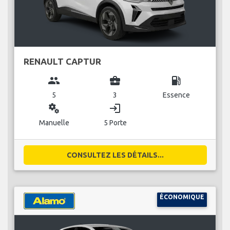
RENAULT CAPTUR
group
business_center
local_gas_station
5
3
Essence
miscellaneous_services
login
Manuelle
5 Porte
CONSULTEZ LES DÉTAILS...
ÉCONOMIQUE