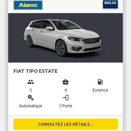
BREAK
FIAT TIPO ESTATE
group
business_center
local_gas_station
5
4
Essence
miscellaneous_services
login
Automatique
5 Porte
CONSULTEZ LES DÉTAILS...