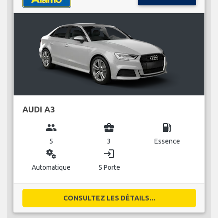
AUDI A3
group
business_center
local_gas_station
5
3
Essence
miscellaneous_services
login
Automatique
5 Porte
CONSULTEZ LES DÉTAILS...