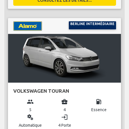
CONSULTEZ LES DÉTAILS...
BERLINE INTERMÉDIAIRE
VOLKSWAGEN TOURAN
group
business_center
local_gas_station
5
4
Essence
miscellaneous_services
login
Automatique
4 Porte