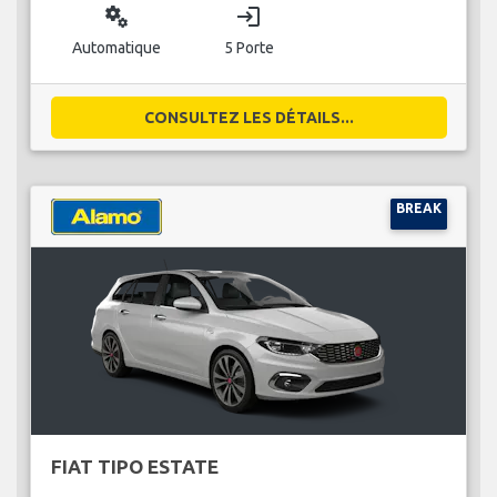
miscellaneous_services
login
Automatique
5 Porte
CONSULTEZ LES DÉTAILS...
BREAK
FIAT TIPO ESTATE