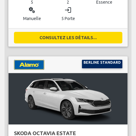
5
2
Essence
miscellaneous_services
login
Manuelle
5 Porte
CONSULTEZ LES DÉTAILS...
BERLINE STANDARD
SKODA OCTAVIA ESTATE