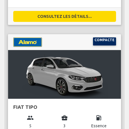
CONSULTEZ LES DÉTAILS...
COMPACTE
FIAT TIPO
group
business_center
local_gas_station
5
3
Essence