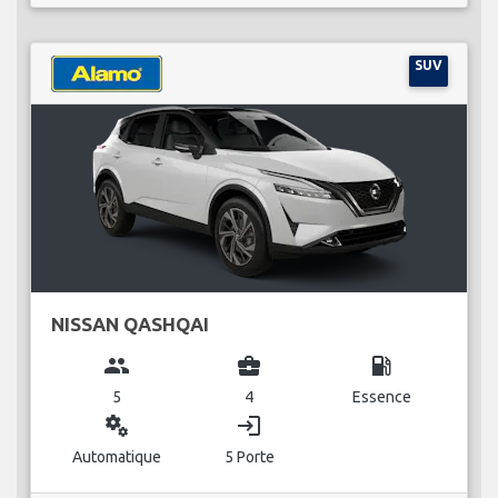
SUV
NISSAN QASHQAI
group
business_center
local_gas_station
5
4
Essence
miscellaneous_services
login
Automatique
5 Porte