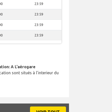
00
23:59
00
23:59
00
23:59
00
23:59
ation: A L'aérogare
cation sont situés à l'interieur du
VOIR TOUT