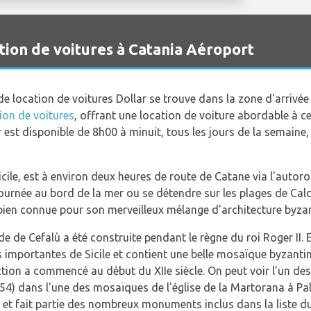
ion de voitures à Catania Aéroport
 de location de voitures Dollar se trouve dans la zone d'arrivé
ion de voitures
, offrant une location de voiture abordable à c
ar est disponible de 8h00 à minuit, tous les jours de la semaine
icile, est à environ deux heures de route de Catane via l'autor
ournée au bord de la mer ou se détendre sur les plages de Caldur
 bien connue pour son merveilleux mélange d'architecture byza
 de Cefalù a été construite pendant le règne du roi Roger II. 
 importantes de Sicile et contient une belle mosaïque byzantin
ruction a commencé au début du XIIe siècle. On peut voir l'un d
54) dans l'une des mosaïques de l'église de la Martorana à Pale
 et fait partie des nombreux monuments inclus dans la liste d