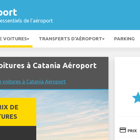
port
essentiels de l’aéroport
E VOITURES
TRANSFERTS D'AÉROPORT
PARKING
itures à Catania Aéroport
e voitures à Catania Aéroport
st
RIX DE
TURES
credit_card
PRIX