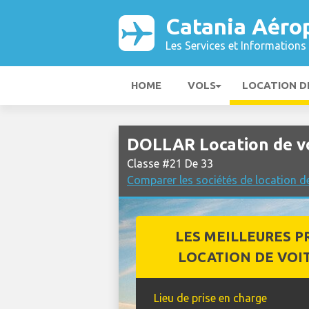
Catania Aéro
Les Services et Informations 
HOME
VOLS
LOCATION D
DOLLAR Location de vo
Classe #21 De 33
Comparer les sociétés de location d
LES MEILLEURES P
LOCATION DE VOI
Lieu de prise en charge