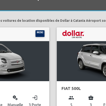
s voitures de location disponibles de Dollar à Catania Aéroport so
MINI
FIAT 500L
miscellaneous_services
login
group
business_center
ce
Manuelle
3 Porte
5
3
E