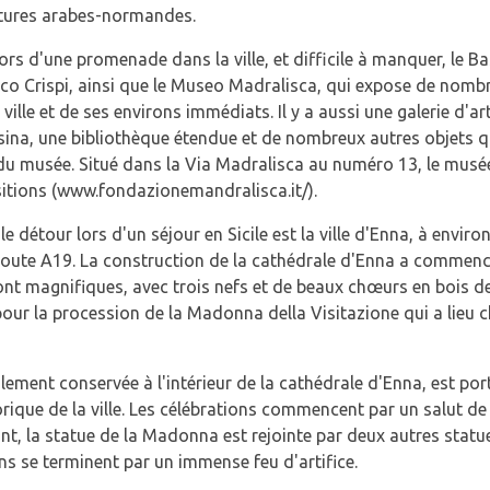
ctures arabes-normandes.
 lors d'une promenade dans la ville, et difficile à manquer, le 
sco Crispi, ainsi que le Museo Madralisca, qui expose de nom
ville et de ses environs immédiats. Il y a aussi une galerie d'a
na, une bibliothèque étendue et de nombreux autres objets qu
 du musée. Situé dans la Via Madralisca au numéro 13, le musé
itions (www.fondazionemandralisca.it/).
 le détour lors d'un séjour en Sicile est la ville d'Enna, à envir
route A19. La construction de la cathédrale d'Enna a commencé
ont magnifiques, avec trois nefs et de beaux chœurs en bois de
our la procession de la Madonna della Visitazione qui a lieu
ment conservée à l'intérieur de la cathédrale d'Enna, est port
orique de la ville. Les célébrations commencent par un salut d
nt, la statue de la Madonna est rejointe par deux autres statues
ons se terminent par un immense feu d'artifice.