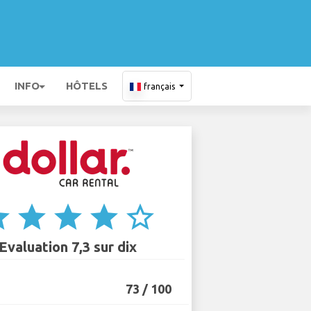
INFO
HÔTELS
français
ar
star
star
star
star_border
Evaluation 7,3 sur dix
73 / 100