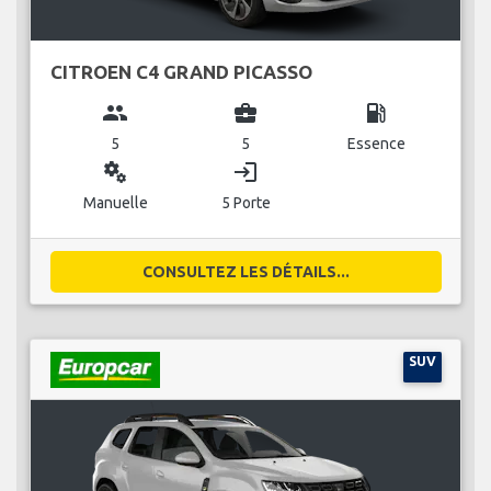
CITROEN C4 GRAND PICASSO
group
business_center
local_gas_station
5
5
Essence
miscellaneous_services
login
Manuelle
5 Porte
CONSULTEZ LES DÉTAILS...
SUV