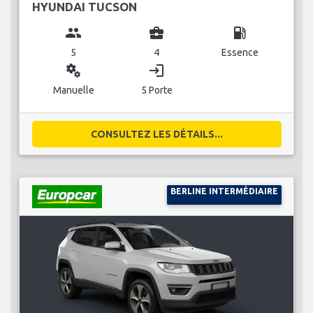
HYUNDAI TUCSON
group
business_center
local_gas_station
5
4
Essence
miscellaneous_services
login
Manuelle
5 Porte
CONSULTEZ LES DÉTAILS...
BERLINE INTERMÉDIAIRE