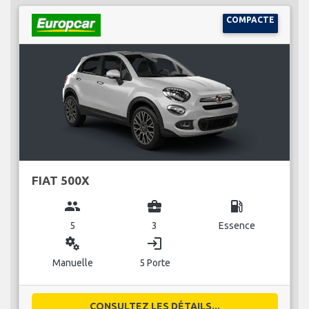
COMPACTE
FIAT 500X
group
business_center
local_gas_station
5
3
Essence
miscellaneous_services
login
Manuelle
5 Porte
CONSULTEZ LES DÉTAILS...