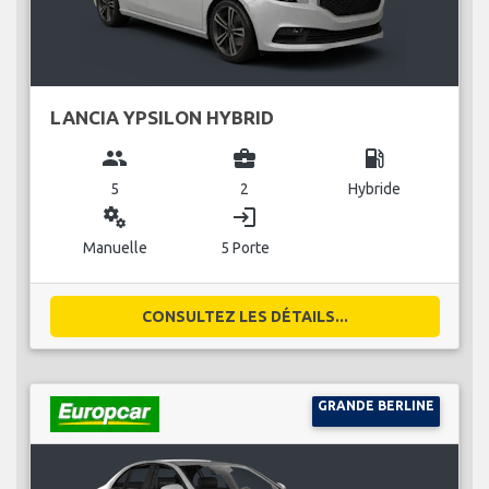
LANCIA YPSILON HYBRID
group
business_center
local_gas_station
5
2
Hybride
miscellaneous_services
login
Manuelle
5 Porte
CONSULTEZ LES DÉTAILS...
GRANDE BERLINE