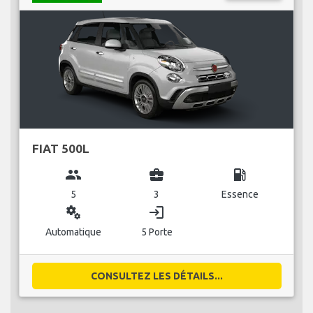
FIAT 500L
group
business_center
local_gas_station
5
3
Essence
miscellaneous_services
login
Automatique
5 Porte
CONSULTEZ LES DÉTAILS...