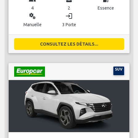
4
2
Essence
miscellaneous_services
login
Manuelle
3 Porte
CONSULTEZ LES DÉTAILS...
SUV