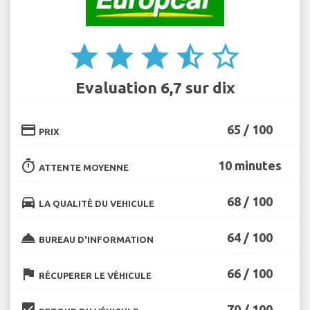
star
star
star
star_half
star_border
Evaluation 6,7 sur dix
credit_card
65 / 100
PRIX
timer
10 minutes
ATTENTE MOYENNE
directions_car
68 / 100
LA QUALITÉ DU VEHICULE
room_service
64 / 100
BUREAU D'INFORMATION
flag
66 / 100
RÉCUPERER LE VÉHICULE
beenhere
70 / 100