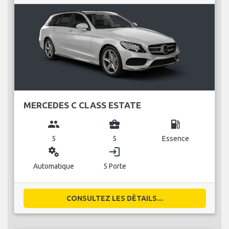
MERCEDES C CLASS ESTATE
group
business_center
local_gas_station
5
5
Essence
miscellaneous_services
login
Automatique
5 Porte
CONSULTEZ LES DÉTAILS...