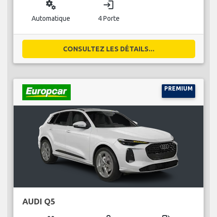
miscellaneous_services
login
Automatique
4 Porte
CONSULTEZ LES DÉTAILS...
PREMIUM
AUDI Q5