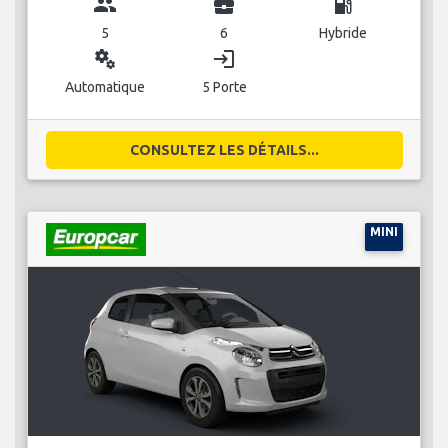
group
business_center
local_gas_station
5
6
Hybride
miscellaneous_services
login
Automatique
5 Porte
CONSULTEZ LES DÉTAILS...
MINI