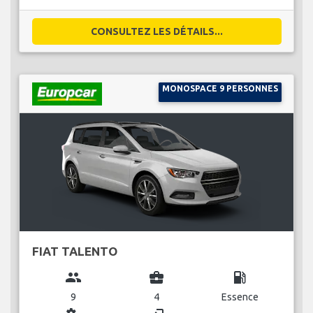
CONSULTEZ LES DÉTAILS...
MONOSPACE 9 PERSONNES
FIAT TALENTO
group
business_center
local_gas_station
9
4
Essence