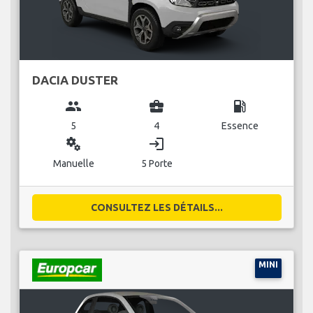
DACIA DUSTER
group
business_center
local_gas_station
5
4
Essence
miscellaneous_services
login
Manuelle
5 Porte
CONSULTEZ LES DÉTAILS...
MINI