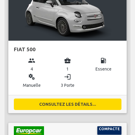
FIAT 500
group
business_center
local_gas_station
4
1
Essence
miscellaneous_services
login
Manuelle
3 Porte
CONSULTEZ LES DÉTAILS...
COMPACTE