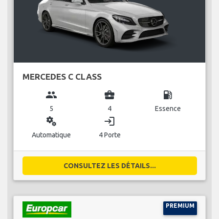
MERCEDES C CLASS
group
business_center
local_gas_station
5
4
Essence
miscellaneous_services
login
Automatique
4 Porte
CONSULTEZ LES DÉTAILS...
PREMIUM