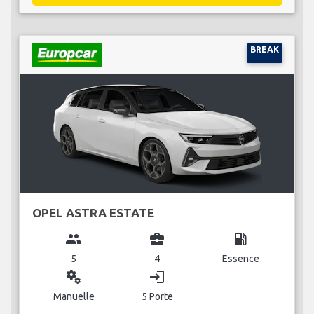
BREAK
OPEL ASTRA ESTATE
group
business_center
local_gas_station
5
4
Essence
miscellaneous_services
login
Manuelle
5 Porte