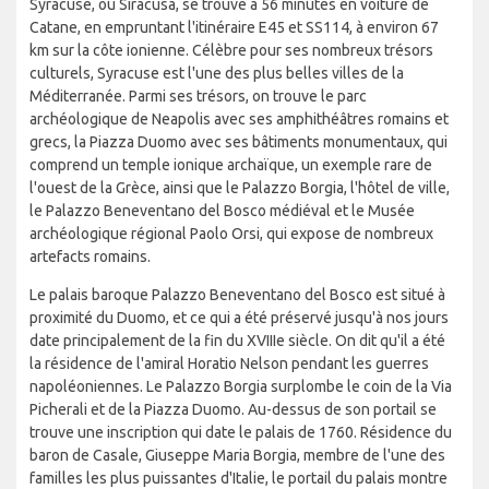
Syracuse, ou Siracusa, se trouve à 56 minutes en voiture de
Catane, en empruntant l'itinéraire E45 et SS114, à environ 67
km sur la côte ionienne. Célèbre pour ses nombreux trésors
culturels, Syracuse est l'une des plus belles villes de la
Méditerranée. Parmi ses trésors, on trouve le parc
archéologique de Neapolis avec ses amphithéâtres romains et
grecs, la Piazza Duomo avec ses bâtiments monumentaux, qui
comprend un temple ionique archaïque, un exemple rare de
l'ouest de la Grèce, ainsi que le Palazzo Borgia, l'hôtel de ville,
le Palazzo Beneventano del Bosco médiéval et le Musée
archéologique régional Paolo Orsi, qui expose de nombreux
artefacts romains.
Le palais baroque Palazzo Beneventano del Bosco est situé à
proximité du Duomo, et ce qui a été préservé jusqu'à nos jours
date principalement de la fin du XVIIIe siècle. On dit qu'il a été
la résidence de l'amiral Horatio Nelson pendant les guerres
napoléoniennes. Le Palazzo Borgia surplombe le coin de la Via
Picherali et de la Piazza Duomo. Au-dessus de son portail se
trouve une inscription qui date le palais de 1760. Résidence du
baron de Casale, Giuseppe Maria Borgia, membre de l'une des
familles les plus puissantes d'Italie, le portail du palais montre