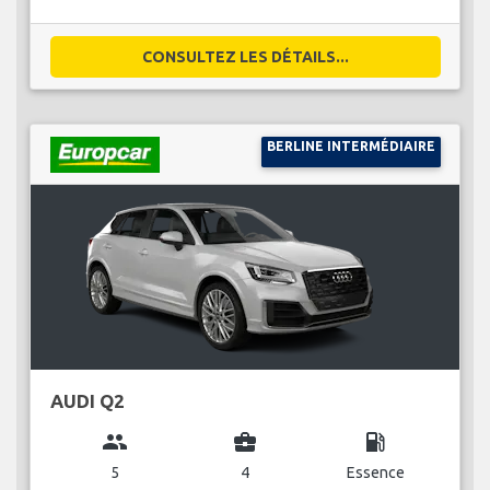
CONSULTEZ LES DÉTAILS...
BERLINE INTERMÉDIAIRE
AUDI Q2
group
business_center
local_gas_station
5
4
Essence