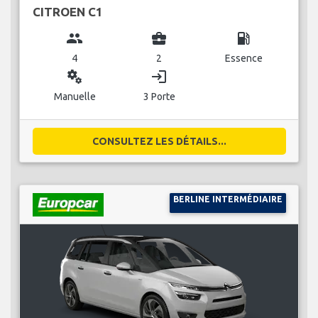
CITROEN C1
group
business_center
local_gas_station
4
2
Essence
miscellaneous_services
login
Manuelle
3 Porte
CONSULTEZ LES DÉTAILS...
BERLINE INTERMÉDIAIRE