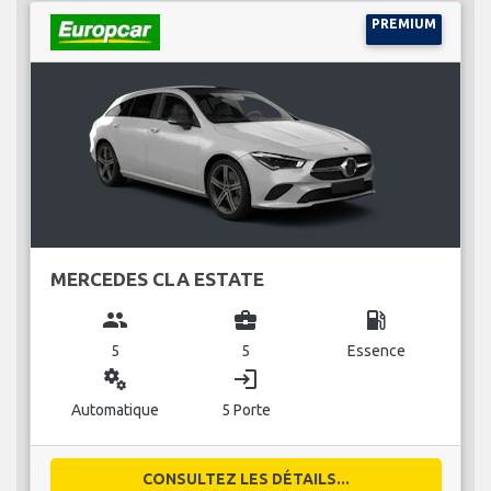
PREMIUM
MERCEDES CLA ESTATE
group
business_center
local_gas_station
5
5
Essence
miscellaneous_services
login
Automatique
5 Porte
CONSULTEZ LES DÉTAILS...