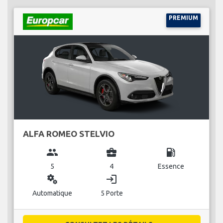
PREMIUM
ALFA ROMEO STELVIO
group
business_center
local_gas_station
5
4
Essence
miscellaneous_services
login
Automatique
5 Porte