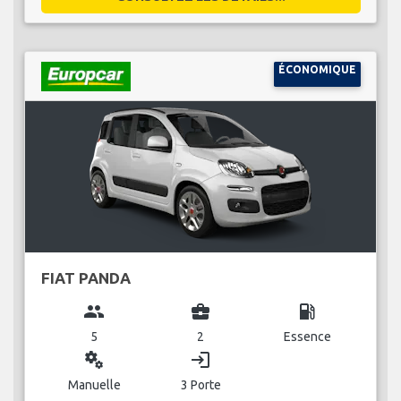
ÉCONOMIQUE
FIAT PANDA
group
business_center
local_gas_station
5
2
Essence
miscellaneous_services
login
Manuelle
3 Porte