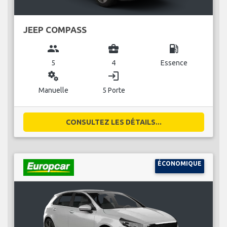
JEEP COMPASS
group
business_center
local_gas_station
5
4
Essence
miscellaneous_services
login
Manuelle
5 Porte
CONSULTEZ LES DÉTAILS...
ÉCONOMIQUE